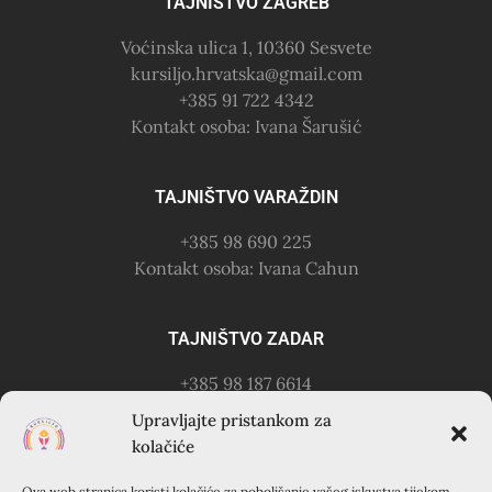
TAJNIŠTVO ZAGREB
Voćinska ulica 1, 10360 Sesvete
kursiljo.hrvatska@gmail.com
+385 91 722 4342
Kontakt osoba: Ivana Šarušić
TAJNIŠTVO VARAŽDIN
+385 98 690 225
Kontakt osoba: Ivana Cahun
TAJNIŠTVO ZADAR
+385 98 187 6614
Kontakt osoba: Ružica Anušić
Upravljajte pristankom za
– zvati utorkom 18-21h
kolačiće
Ova web stranica koristi kolačiće za poboljšanje vašeg iskustva tijekom