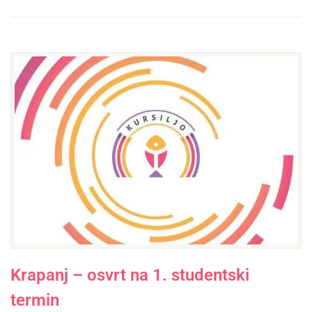
Krapanj – osvrt na 1. studentski
termin