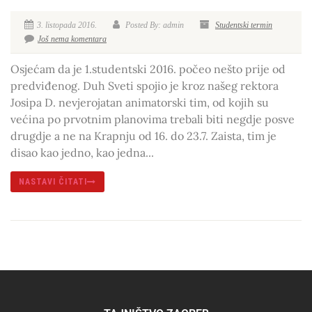
3. listopada 2016.
Posted By: admin
Studentski termin
Još nema komentara
Osjećam da je 1.studentski 2016. počeo nešto prije od
predviđenog. Duh Sveti spojio je kroz našeg rektora
Josipa D. nevjerojatan animatorski tim, od kojih su
većina po prvotnim planovima trebali biti negdje posve
drugdje a ne na Krapnju od 16. do 23.7. Zaista, tim je
disao kao jedno, kao jedna...
NASTAVI ČITATI