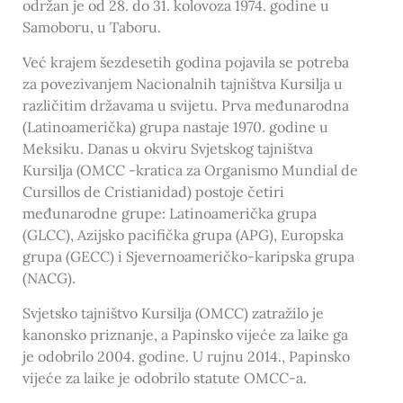
održan je od 28. do 31. kolovoza 1974. godine u
Samoboru, u Taboru.
Već krajem šezdesetih godina pojavila se potreba
za povezivanjem Nacionalnih tajništva Kursilja u
različitim državama u svijetu. Prva međunarodna
(Latinoamerička) grupa nastaje 1970. godine u
Meksiku. Danas u okviru Svjetskog tajništva
Kursilja (OMCC -kratica za Organismo Mundial de
Cursillos de Cristianidad) postoje četiri
međunarodne grupe: Latinoamerička grupa
(GLCC), Azijsko pacifička grupa (APG), Europska
grupa (GECC) i Sjevernoameričko-karipska grupa
(NACG).
Svjetsko tajništvo Kursilja (OMCC) zatražilo je
kanonsko priznanje, a Papinsko vijeće za laike ga
je odobrilo 2004. godine. U rujnu 2014., Papinsko
vijeće za laike je odobrilo statute OMCC-a.