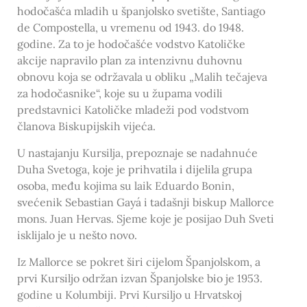
hodočašća mladih u španjolsko svetište, Santiago
de Compostella, u vremenu od 1943. do 1948.
godine. Za to je hodočašće vodstvo Katoličke
akcije napravilo plan za intenzivnu duhovnu
obnovu koja se održavala u obliku „Malih tečajeva
za hodočasnike“, koje su u župama vodili
predstavnici Katoličke mladeži pod vodstvom
članova Biskupijskih vijeća.
U nastajanju Kursilja, prepoznaje se nadahnuće
Duha Svetoga, koje je prihvatila i dijelila grupa
osoba, među kojima su laik Eduardo Bonin,
svećenik Sebastian Gayá i tadašnji biskup Mallorce
mons. Juan Hervas. Sjeme koje je posijao Duh Sveti
isklijalo je u nešto novo.
Iz Mallorce se pokret širi cijelom Španjolskom, a
prvi Kursiljo održan izvan Španjolske bio je 1953.
godine u Kolumbiji. Prvi Kursiljo u Hrvatskoj