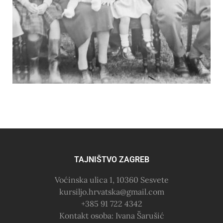
TAJNIŠTVO ZAGREB
Voćinska ulica 1, 10360 Sesvete
kursiljo.hrvatska@gmail.com
+385 91 722 4342
Kontakt osoba: Ivana Šarušić