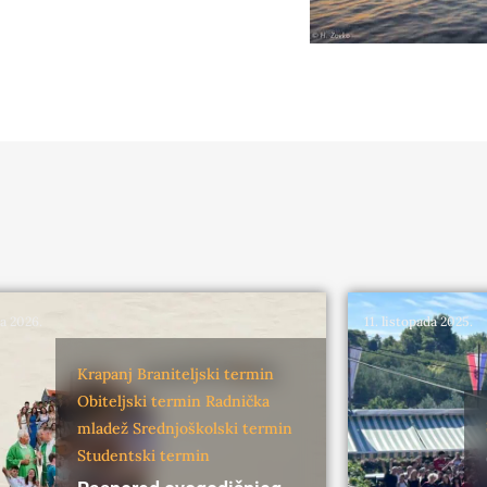
ka 2026.
11. listopada 2025.
Krapanj
Braniteljski termin
Obiteljski termin
Radnička
mladež
Srednjoškolski termin
Studentski termin