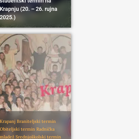
studentski termin na
Krapnju (20. – 26. rujna
2025.)
Krapanj
Braniteljski termin
Obiteljski termin
Radnička
mladež
Srednjoškolski termin