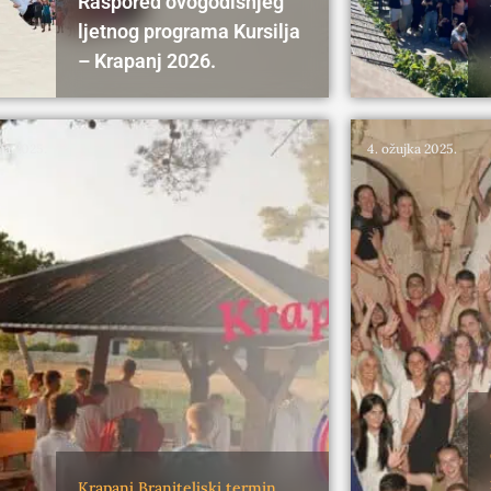
Raspored ovogodišnjeg
ljetnog programa Kursilja
– Krapanj 2026.
nja 2025.
4. ožujka 2025.
Krapanj
Braniteljski termin