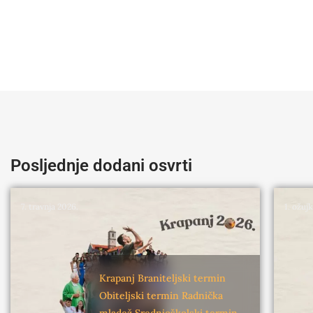
Posljednje dodani osvrti
7. travnja 2026.
1. ožuj
Krapanj
Braniteljski termin
Obiteljski termin
Radnička
mladež
Srednjoškolski termin