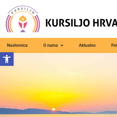
Naslovnica
O nama
Aktualno
Pot
Open toolbar