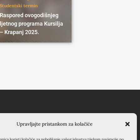
Studentski termin
Raspored ovogodišnjeg
ljetnog programa Kursilja
– Krapanj 2025.
RSILJO KRAPANJ
Upravljajte pristankom za kolačiće
APANJ, kuća EMAUS
nica koristi kolačiće za poboljšanje vašeg iskustva tijekom navigacije po