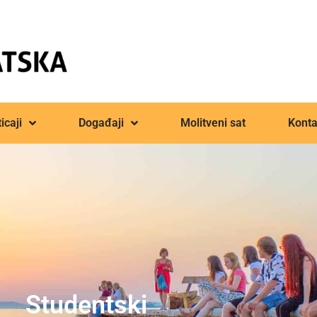
icaji
Događaji
Molitveni sat
Konta
Studentski