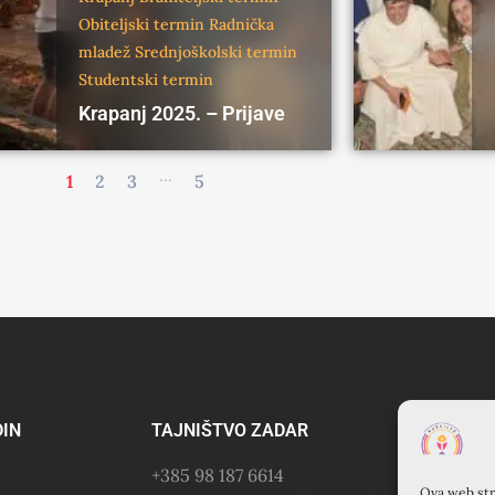
Obiteljski termin
Radnička
mladež
Srednjoškolski termin
Studentski termin
Krapanj 2025. – Prijave
...
1
2
3
5
DIN
TAJNIŠTVO ZADAR
KU
+385 98 187 6614
KR
Ova web stra