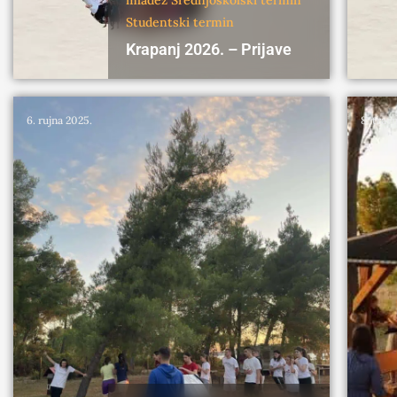
Studentski termin
Krapanj 2026. – Prijave
6. rujna 2025.
8. trav