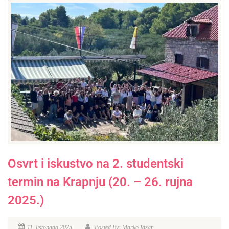
Osvrt i iskustvo na 2. studentski
termin na Krapnju (20. – 26. rujna
2025.)
11. listopada 2025.
Posted By: Marko Idzan