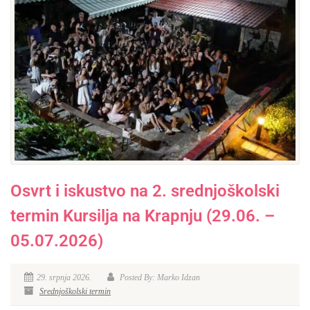
Osvrt i iskustvo na 2. srednjoškolski
termin Kursilja na Krapnju (29.06. –
05.07.2026)
29. srpnja 2026.
Posted By: Marko Idzan
Srednjoškolski termin