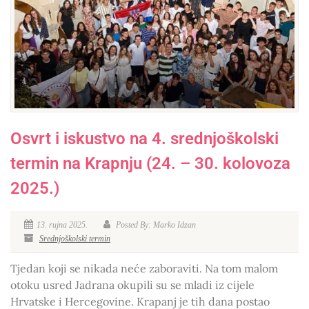
Osvrt i iskustvo na 4. srednjoškolski
termin na Krapnju (24. – 30. kolovoza
2025.)
13. rujna 2025.
Posted By: Marko Idzan
Srednjoškolski termin
Tjedan koji se nikada neće zaboraviti. Na tom malom
otoku usred Jadrana okupili su se mladi iz cijele
Hrvatske i Hercegovine. Krapanj je tih dana postao