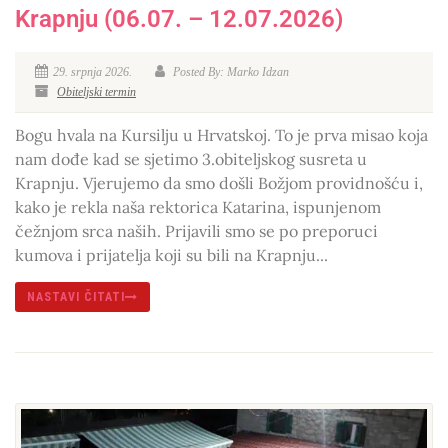
Krapnju (06.07. – 12.07.2026)
29. srpnja 2026.
Posted By: Marko Idzan
Obiteljski termin
Bogu hvala na Kursilju u Hrvatskoj. To je prva misao koja
nam dođe kad se sjetimo 3.obiteljskog susreta u
Krapnju. Vjerujemo da smo došli Božjom providnošću i,
kako je rekla naša rektorica Katarina, ispunjenom
čežnjom srca naših. Prijavili smo se po preporuci
kumova i prijatelja koji su bili na Krapnju...
NASTAVI ČITATI