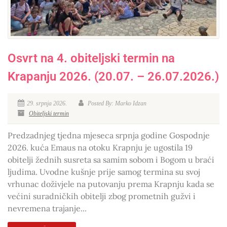
Osvrt na 4. obiteljski termin na
Krapanju 2026. (20.07. – 26.07.2026.)
29. srpnja 2026.
Posted By: Marko Idzan
Obiteljski termin
Predzadnjeg tjedna mjeseca srpnja godine Gospodnje
2026. kuća Emaus na otoku Krapnju je ugostila 19
obitelji žednih susreta sa samim sobom i Bogom u braći
ljudima. Uvodne kušnje prije samog termina su svoj
vrhunac doživjele na putovanju prema Krapnju kada se
većini suradničkih obitelji zbog prometnih gužvi i
nevremena trajanje...