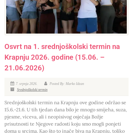
Osvrt na 1. srednjoškolski termin na
Krapnju 2026. godine (15.06. –
21.06.2026)
7. srpnja 2026.
Posted By: Marko Idzan
Srednjoškolski termin
Srednjoškolski termin na Krapnju ove godine održao se
15.6.-21.6. U tih tjedan dana bilo je mnogo smijeha, suza,
pjesme, viceva, ali i neopisivog osječaja Božje
prisutnosti te Njegove radosti koju smo mogli ponjeti
doma u srcima. Kao što to inače biva na Krapnju, toliko