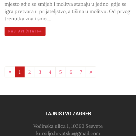
mjesto gdje se smijeh i molitva stapaju u jedno, gdje se
igra pretvara u prijateljstvo, a tišina u molitvu. Od prvog
trenutka znali smo,...
NASTAVI ČITATI
1
2
3
4
5
6
7
TAJNIŠTVO ZAGREB
Voćinska ulica 1, 10360 Sesvete
kursiljo.hrvatska@gmail.com