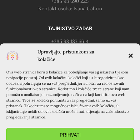
+385 98 690 225
Kontakt osoba: Ivana Cahun
TAJNIŠTVO ZADAR
+385 98 187 6614
Kontakt osoba: Ružica Anušić
Upravljajte pristankom za
– zvati utorkom 18-21h
kolačiće
Ova web stranica koristi kolačiće za poboljšanje vašeg iskustva tijekom
KURSILJO KRAPANJ
navigacije po istoj. Od ovih kolačića, kolačići koji su kategorizirani kao
obavezni pohranjuju se na vaš preglednik jer su bitni za rad osnovnih
KRAPANJ, kuća EMAUS (Franjevački samostan), 22000
funkcionalnosti web stranice. Koristimo i kolačiće treće strane koji nam
pomažu u analiziranju i razumijevanju načina na koji koristite ovu web
Šibenik, Hrvatska
stranicu. Ti će se kolačići pohraniti u vaš preglednik samo uz vaš
+385 22 351 830
pristanak. Također imate mogućnost isključivanja ovih kolačića, ali
isključivanje nekih od ovih kolačića može imati utjecaja na vaše iskustvo
pregledavanja stranice.
PRIHVATI