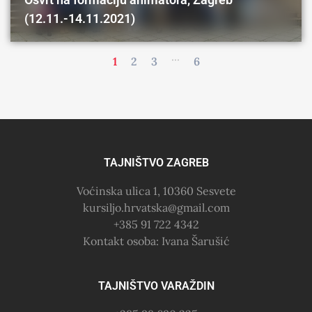
(12.11.-14.11.2021)
...
1
2
3
6
TAJNIŠTVO ZAGREB
Voćinska ulica 1, 10360 Sesvete
kursiljo.hrvatska@gmail.com
+385 91 722 4342
Kontakt osoba: Ivana Šarušić
TAJNIŠTVO VARAŽDIN