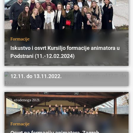
Formacije
Iskustvo i osvrt Kursiljo formacije animatora u
Podstrani (11.-12.02.2024)
Formacije
Osvrt na formaciju animatora u Ludbregu od
12.11. do 13.11.2022.
22. studenoga 2022.
21. studenoga 2021.
Formacije
Osvrt na formaciju animatora, Zagreb