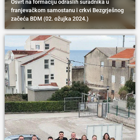
Osvrt na formaciju odraslih suradnika u
franjevačkom samostanu i crkvi Bezgrješnog
začeća BDM (02. ožujka 2024.)
15. veljače 2024.