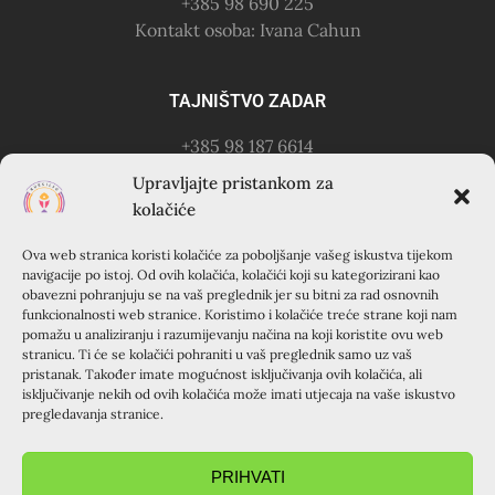
+385 98 690 225
Kontakt osoba: Ivana Cahun
TAJNIŠTVO ZADAR
+385 98 187 6614
Kontakt osoba: Ružica Anušić
Upravljajte pristankom za
– zvati utorkom 18-21h
kolačiće
Ova web stranica koristi kolačiće za poboljšanje vašeg iskustva tijekom
KURSILJO KRAPANJ
navigacije po istoj. Od ovih kolačića, kolačići koji su kategorizirani kao
obavezni pohranjuju se na vaš preglednik jer su bitni za rad osnovnih
KRAPANJ, kuća EMAUS (Franjevački samostan), 22000
funkcionalnosti web stranice. Koristimo i kolačiće treće strane koji nam
pomažu u analiziranju i razumijevanju načina na koji koristite ovu web
Šibenik, Hrvatska
stranicu. Ti će se kolačići pohraniti u vaš preglednik samo uz vaš
+385 22 351 830
pristanak. Također imate mogućnost isključivanja ovih kolačića, ali
isključivanje nekih od ovih kolačića može imati utjecaja na vaše iskustvo
pregledavanja stranice.
PRIHVATI