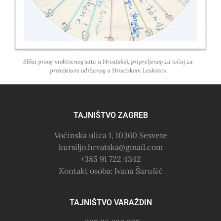
Slika prvog molitvenog sata u Hrvatskoj, pripreljenog za tečaj za
prosvjetare održanog u Hrvatskom Leskovcu
TAJNIŠTVO ZAGREB
Voćinska ulica 1, 10360 Sesvete
kursiljo.hrvatska@gmail.com
+385 91 722 4342
Kontakt osoba: Ivana Šarušić
TAJNIŠTVO VARAŽDIN