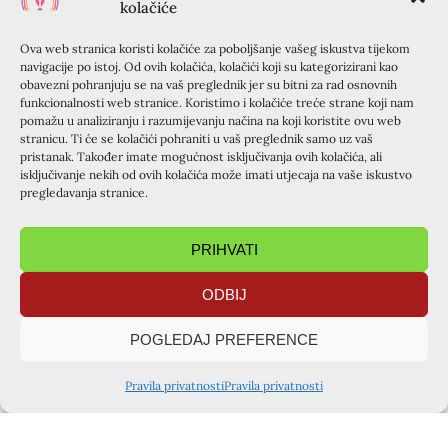
gdje god ih zove.
kolačiće
Ova web stranica koristi kolačiće za poboljšanje vašeg iskustva tijekom
navigacije po istoj. Od ovih kolačića, kolačići koji su kategorizirani kao
obavezni pohranjuju se na vaš preglednik jer su bitni za rad osnovnih
funkcionalnosti web stranice. Koristimo i kolačiće treće strane koji nam
pomažu u analiziranju i razumijevanju načina na koji koristite ovu web
stranicu. Ti će se kolačići pohraniti u vaš preglednik samo uz vaš
pristanak. Također imate mogućnost isključivanja ovih kolačića, ali
isključivanje nekih od ovih kolačića može imati utjecaja na vaše iskustvo
pregledavanja stranice.
PRIHVATI
ODBIJ
PRETHODNA OBJAVA
SLIJEDEĆA OBJAVA
POGLEDAJ PREFERENCE
Osvrt i iskustvo na krizmanički tečaj u župi sv. Jurja, Starigrad (29.11 – 1.12.2024.)
BOŽIĆ – BOG U ČOVJEKU
PODIJELITE OBJAVU
Pravila privatnosti
Pravila privatnosti