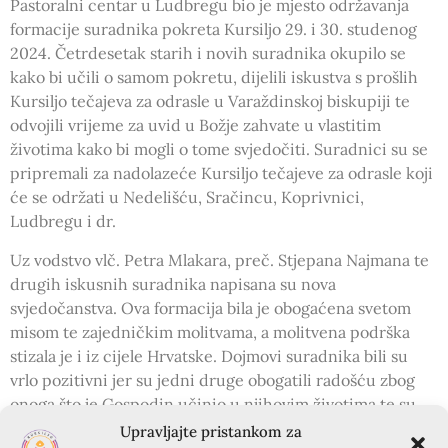
Pastoralni centar u Ludbregu bio je mjesto održavanja
formacije suradnika pokreta Kursiljo 29. i 30. studenog
2024. Četrdesetak starih i novih suradnika okupilo se
kako bi učili o samom pokretu, dijelili iskustva s prošlih
Kursiljo tečajeva za odrasle u Varaždinskoj biskupiji te
odvojili vrijeme za uvid u Božje zahvate u vlastitim
životima kako bi mogli o tome svjedočiti. Suradnici su se
pripremali za nadolazeće Kursiljo tečajeve za odrasle koji
će se održati u Nedelišću, Sračincu, Koprivnici,
Ludbregu i dr.
Uz vodstvo vlč. Petra Mlakara, preč. Stjepana Najmana te
drugih iskusnih suradnika napisana su nova
svjedočanstva. Ova formacija bila je obogaćena svetom
misom te zajedničkim molitvama, a molitvena podrška
stizala je i iz cijele Hrvatske. Dojmovi suradnika bili su
vrlo pozitivni jer su jedni druge obogatili radošću zbog
onoga što je Gospodin učinio u njihovim životima te su
time bili potaknuti na daljnje služenje Njemu – kad god i
Upravljajte pristankom za