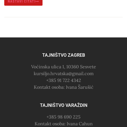
NASTAVI ČITATI
TAJNIŠTVO ZAGREB
Voćinska ulica 1, 10360 Sesvete
kursiljo.hrvatska@gmail.com
+385 91 722 4342
Kontakt osoba: Ivana Šarušić
TAJNIŠTVO VARAŽDIN
+385 98 690 225
Kontakt osoba: Ivana Cahun