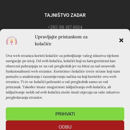
TAJNIŠTVO ZADAR
+385 98 187 6614
Kontakt osoba: Ružica Anušić
Upravljajte pristankom za
– zvati utorkom 18-21h
kolačiće
Ova web stranica koristi kolačiće za poboljšanje vašeg iskustva tijekom
KURSILJO KRAPANJ
navigacije po istoj. Od ovih kolačića, kolačići koji su kategorizirani kao
obavezni pohranjuju se na vaš preglednik jer su bitni za rad osnovnih
KRAPANJ, kuća EMAUS (Franjevački samostan), 22000
funkcionalnosti web stranice. Koristimo i kolačiće treće strane koji nam
pomažu u analiziranju i razumijevanju načina na koji koristite ovu web
Šibenik, Hrvatska
stranicu. Ti će se kolačići pohraniti u vaš preglednik samo uz vaš
+385 22 351 830
pristanak. Također imate mogućnost isključivanja ovih kolačića, ali
isključivanje nekih od ovih kolačića može imati utjecaja na vaše iskustvo
pregledavanja stranice.
PRIHVATI
ODBIJ