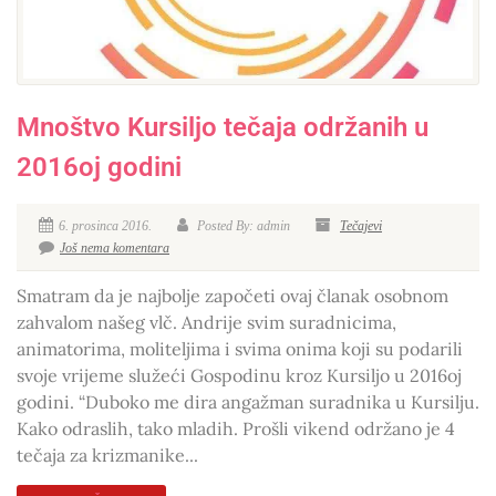
Mnoštvo Kursiljo tečaja održanih u
2016oj godini
6. prosinca 2016.
Posted By: admin
Tečajevi
Još nema komentara
Smatram da je najbolje započeti ovaj članak osobnom
zahvalom našeg vlč. Andrije svim suradnicima,
animatorima, moliteljima i svima onima koji su podarili
svoje vrijeme služeći Gospodinu kroz Kursiljo u 2016oj
godini. “Duboko me dira angažman suradnika u Kursilju.
Kako odraslih, tako mladih. Prošli vikend održano je 4
tečaja za krizmanike...