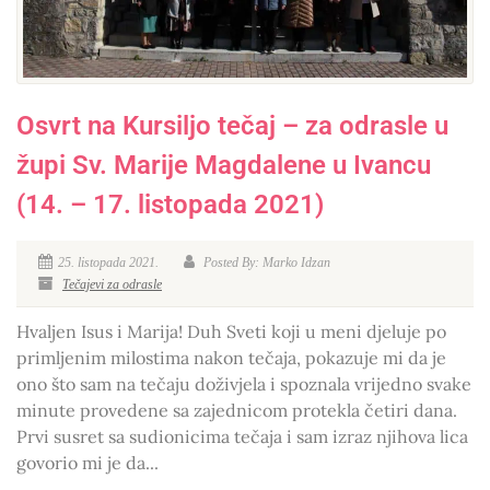
Osvrt na Kursiljo tečaj – za odrasle u
župi Sv. Marije Magdalene u Ivancu
(14. – 17. listopada 2021)
25. listopada 2021.
Posted By: Marko Idzan
Tečajevi za odrasle
Hvaljen Isus i Marija! Duh Sveti koji u meni djeluje po
primljenim milostima nakon tečaja, pokazuje mi da je
ono što sam na tečaju doživjela i spoznala vrijedno svake
minute provedene sa zajednicom protekla četiri dana.
Prvi susret sa sudionicima tečaja i sam izraz njihova lica
govorio mi je da...