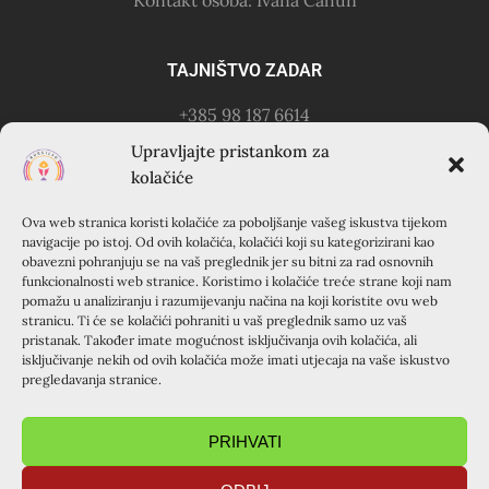
TAJNIŠTVO ZADAR
+385 98 187 6614
Kontakt osoba: Ružica Anušić
Upravljajte pristankom za
– zvati utorkom 18-21h
kolačiće
Ova web stranica koristi kolačiće za poboljšanje vašeg iskustva tijekom
KURSILJO KRAPANJ
navigacije po istoj. Od ovih kolačića, kolačići koji su kategorizirani kao
obavezni pohranjuju se na vaš preglednik jer su bitni za rad osnovnih
KRAPANJ, kuća EMAUS (Franjevački samostan), 22000
funkcionalnosti web stranice. Koristimo i kolačiće treće strane koji nam
pomažu u analiziranju i razumijevanju načina na koji koristite ovu web
Šibenik, Hrvatska
stranicu. Ti će se kolačići pohraniti u vaš preglednik samo uz vaš
+385 22 351 830
pristanak. Također imate mogućnost isključivanja ovih kolačića, ali
isključivanje nekih od ovih kolačića može imati utjecaja na vaše iskustvo
pregledavanja stranice.
PRIHVATI