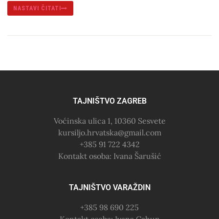
NASTAVI ČITATI
TAJNIŠTVO ZAGREB
Voćinska ulica 1, 10360 Sesvete
kursiljo.hrvatska@gmail.com
+385 91 722 4342
Kontakt osoba: Ivana Šarušić
TAJNIŠTVO VARAŽDIN
+385 98 690 225
Kontakt osoba: Ivana Cahun