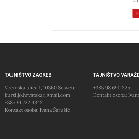
ku
N
TAJNIŠTVO ZAGREB
TAJNIŠTVO VARAŽ
Voćinska ulica 1, 10360 Sesvete
+385 98 690 225
kursiljo.hrvatska@gmail.com
Kontakt osoba: Iva
+385 91 722 4342
Kontakt osoba: Ivana Šarušić