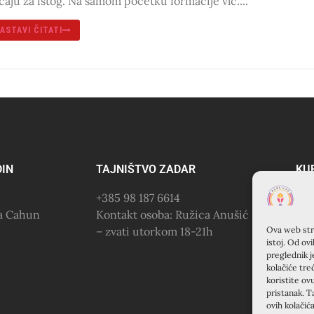
caju za istog. Na samom početku formacije vlč....
ASTAVI ČITATI
DIN
TAJNIŠTVO ZADAR
KU
+385 98 187 6614
KR
na Cahun
Kontakt osoba: Ružica Anušić
(Fr
– zvati utorkom 18-21h
Šib
Ova web stra
istoj. Od ov
+38
preglednik j
kolačiće tre
koristite ov
pristanak. T
ovih kolačić