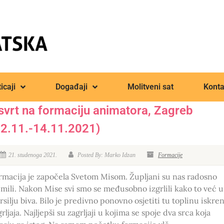
icaji
Događaji
Molitveni sat
Konta
svrt na formaciju animatora, Zagreb
12.11.-14.11.2021)
21. studenoga 2021.
Posted By: Marko Idzan
Formacije
rmacija je započela Svetom Misom. Župljani su nas radosno
imili. Nakon Mise svi smo se međusobno izgrlili kako to već u
rsilju biva. Bilo je predivno ponovno osjetiti tu toplinu iskre
rljaja. Najljepši su zagrljaji u kojima se spoje dva srca koja