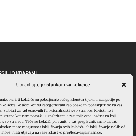
RSILJO KRAPANJ
Upravljajte pristankom za kolačiće
APANJ, kuća EMAUS
anjevački samostan), 22000
enik, Hrvatska
nica koristi kolačiće za poboljšanje vašeg iskustva tijekom navigacije po
ih kolačića, kolačići koji su kategorizirani kao obavezni pohranjuju se na vaš
5 22 351 830
er su bitni za rad osnovnih funkcionalnosti web stranice. Koristimo i
će strane koji nam pomažu u analiziranju i razumijevanju načina na koji
u web stranicu. Ti će se kolačići pohraniti u vaš preglednik samo uz vaš
akođer imate mogućnost isključivanja ovih kolačića, ali isključivanje nekih od
a može imati utjecaja na vaše iskustvo pregledavanja stranice.