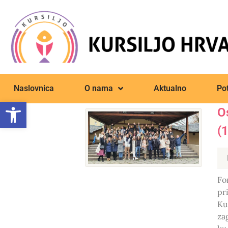
Naslovnica
O nama
Aktualno
Pot
Open toolbar
O
(
Fo
pr
Ku
zag