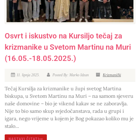
Osvrt i iskustvo na Kursiljo tečaj za
krizmanike u Svetom Martinu na Muri
(16.05.-18.05.2025.)
11. lipnja 2025.
Posted By: Marko Idzan
Krizmanički
Tečaj Kursilja za krizmanike u župi svetog Martina
biskupa, u Svetom Martinu na Muri – na samom sjeveru
naše domovine – bio je vikend kakav se ne zaboravlja.
Nije to bio samo skup svjedočanstava, rada u grupi i
igara, nego vrijeme u kojem je Bog pokazao koliko mu je
stalo...
NASTAVI ČITATI