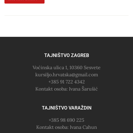
TAJNIŠTVO ZAGREB
Voćinska ulica 1, 10360 Sesvete
kursiljo.hrvatska@gmail.com
+385 91 722 4342
Kontakt osoba: Ivana Šarušić
TAJNIŠTVO VARAŽDIN
+385 98 690 225
Kontakt osoba: Ivana Cahun