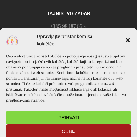
TAJNIŠTVO ZADAR
+385 98 187 6614
Kontakt osoba: Ružica Anušić
Upravljajte pristankom za
– zvati utorkom 18-21h
kolačiće
Ova web stranica koristi kolačiće za poboljšanje vašeg iskustva tijekom
KURSILJO KRAPANJ
navigacije po istoj. Od ovih kolačića, kolačići koji su kategorizirani kao
obavezni pohranjuju se na vaš preglednik jer su bitni za rad osnovnih
KRAPANJ, kuća EMAUS (Franjevački samostan), 22000
funkcionalnosti web stranice. Koristimo i kolačiće treće strane koji nam
pomažu u analiziranju i razumijevanju načina na koji koristite ovu web
Šibenik, Hrvatska
stranicu. Ti će se kolačići pohraniti u vaš preglednik samo uz vaš
+385 22 351 830
pristanak. Također imate mogućnost isključivanja ovih kolačića, ali
isključivanje nekih od ovih kolačića može imati utjecaja na vaše iskustvo
pregledavanja stranice.
PRIHVATI
ODBIJ