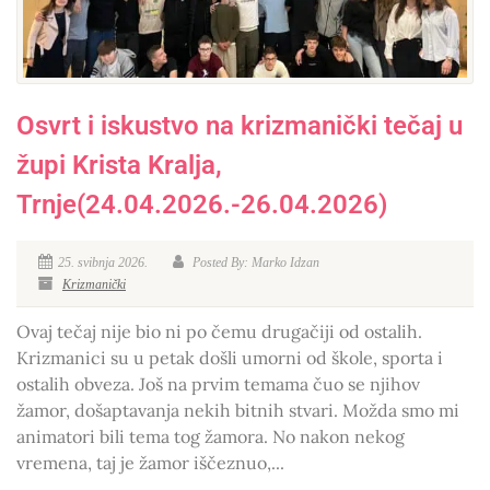
Osvrt i iskustvo na krizmanički tečaj u
župi Krista Kralja,
Trnje(24.04.2026.-26.04.2026)
25. svibnja 2026.
Posted By: Marko Idzan
Krizmanički
Ovaj tečaj nije bio ni po čemu drugačiji od ostalih.
Krizmanici su u petak došli umorni od škole, sporta i
ostalih obveza. Još na prvim temama čuo se njihov
žamor, došaptavanja nekih bitnih stvari. Možda smo mi
animatori bili tema tog žamora. No nakon nekog
vremena, taj je žamor iščeznuo,...