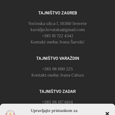
TAJNIŠTVO ZAGREB
Voćinska ulica 1, 10360 Sesvete
kursiljo.hrvatska@gmail.com
+385 91 722 4342
Kontakt osoba: Ivana Šarušić
TAJNIŠTVO VARAŽDIN
+385 98 690 225
Kontakt osoba: Ivana Cahun
TAJNIŠTVO ZADAR
+385 98 187 6614
Kontakt osoba: Ružica Anušić
Upravljajte pristankom za
– zvati utorkom 18-21h