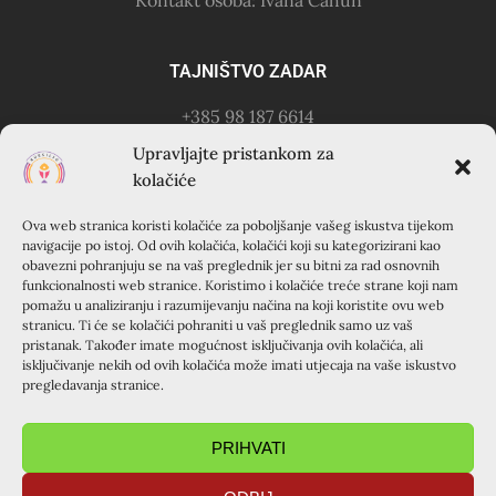
TAJNIŠTVO ZADAR
+385 98 187 6614
Kontakt osoba: Ružica Anušić
Upravljajte pristankom za
– zvati utorkom 18-21h
kolačiće
Ova web stranica koristi kolačiće za poboljšanje vašeg iskustva tijekom
KURSILJO KRAPANJ
navigacije po istoj. Od ovih kolačića, kolačići koji su kategorizirani kao
obavezni pohranjuju se na vaš preglednik jer su bitni za rad osnovnih
KRAPANJ, kuća EMAUS (Franjevački samostan), 22000
funkcionalnosti web stranice. Koristimo i kolačiće treće strane koji nam
pomažu u analiziranju i razumijevanju načina na koji koristite ovu web
Šibenik, Hrvatska
stranicu. Ti će se kolačići pohraniti u vaš preglednik samo uz vaš
+385 22 351 830
pristanak. Također imate mogućnost isključivanja ovih kolačića, ali
isključivanje nekih od ovih kolačića može imati utjecaja na vaše iskustvo
pregledavanja stranice.
PRIHVATI