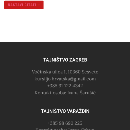
NASTAVI ČITATI
TAJNIŠTVO ZAGREB
Voćinska ulica 1, 10360 Sesvete
kursiljo.hrvatska@gmail.com
+385 91 722 4342
Kontakt osoba: Ivana Šarušić
TAJNIŠTVO VARAŽDIN
+385 98 690 225
Kontakt osoba: Ivana Cahun