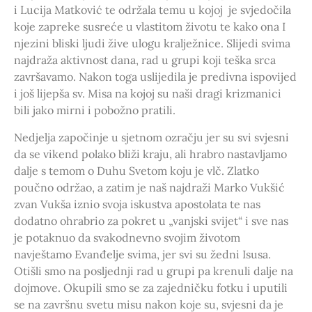
i Lucija Matković te održala temu u kojoj je svjedočila
koje zapreke susreće u vlastitom životu te kako ona I
njezini bliski ljudi žive ulogu kralježnice. Slijedi svima
najdraža aktivnost dana, rad u grupi koji teška srca
završavamo. Nakon toga uslijedila je predivna ispovijed
i još lijepša sv. Misa na kojoj su naši dragi krizmanici
bili jako mirni i pobožno pratili.
Nedjelja započinje u sjetnom ozračju jer su svi svjesni
da se vikend polako bliži kraju, ali hrabro nastavljamo
dalje s temom o Duhu Svetom koju je vlč. Zlatko
poučno održao, a zatim je naš najdraži Marko Vukšić
zvan Vukša iznio svoja iskustva apostolata te nas
dodatno ohrabrio za pokret u „vanjski svijet“ i sve nas
je potaknuo da svakodnevno svojim životom
navještamo Evanđelje svima, jer svi su žedni Isusa.
Otišli smo na posljednji rad u grupi pa krenuli dalje na
dojmove. Okupili smo se za zajedničku fotku i uputili
se na završnu svetu misu nakon koje su, svjesni da je