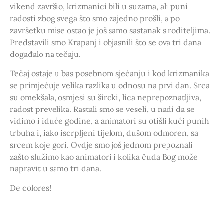
vikend završio, krizmanici bili u suzama, ali puni
radosti zbog svega što smo zajedno prošli, a po
završetku mise ostao je još samo sastanak s roditeljima.
Predstavili smo Krapanj i objasnili što se ova tri dana
događalo na tečaju.
Tečaj ostaje u bas posebnom sjećanju i kod krizmanika
se primjećuje velika razlika u odnosu na prvi dan. Srca
su omekšala, osmjesi su široki, lica neprepoznatljiva,
radost prevelika. Rastali smo se veseli, u nadi da se
vidimo i iduće godine, a animatori su otišli kući punih
trbuha i, iako iscrpljeni tijelom, dušom odmoren, sa
srcem koje gori. Ovdje smo još jednom prepoznali
zašto služimo kao animatori i kolika čuda Bog može
napravit u samo tri dana.
De colores!