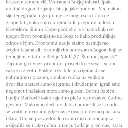
kratkom temom vlč. Vedrana o Božjoj milosti. Ipak,
unatoč dugom trajanju, bila je jako poučna. Već nakon
sljedećeg rada u grupi nije se moglo sakriti da će
grupe biti, kako smo i u temi čuli, prepune milosti i
blagoslova. Šimun Klepo podijelio je s nama kako se
njegov život promijenio uz Boga te kako produbljuje
odnos s Njim. Kroz temu nas je stalno nasmijavao
svojim šalama ali i zanimljivim odnosom s Bogom koji se
temelji na citatu iz Biblije Mk 14,37 “Šimune, spavaš?”.
Taj citat ga uvijek probudi i prisjeti koje stvari su mu
važne u životu. Poslije toga bilo je vrijeme da se
nahranimo i pizzom, a nakon ručka na velikom
dvorištu nastavili smo s igrama i druženjem. Igrali smo
nogomet i nažalost morali smo gledali Bornu Babića i
Luciju Matković kako zajedno plešu na nekakvu čudnu
pjesmu . Malo smo došli do daha i odmorili se, a onda
se vratili u dvoranu gdje nas je ovaj put čekao par Luka
i Sara. Oni su posvjedočili o svom čistom hodanju a
uslijedila su i jako dobra pitanja. Tada je pred nas, stala