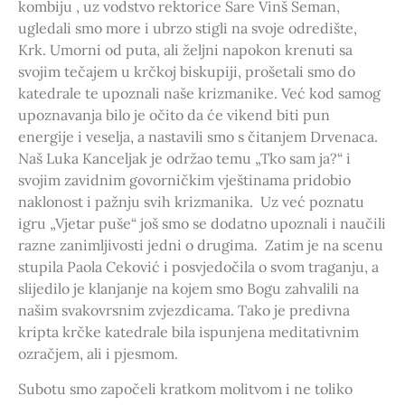
kombiju , uz vodstvo rektorice Sare Vinš Seman,
ugledali smo more i ubrzo stigli na svoje odredište,
Krk. Umorni od puta, ali željni napokon krenuti sa
svojim tečajem u krčkoj biskupiji, prošetali smo do
katedrale te upoznali naše krizmanike. Već kod samog
upoznavanja bilo je očito da će vikend biti pun
energije i veselja, a nastavili smo s čitanjem Drvenaca.
Naš Luka Kanceljak je održao temu „Tko sam ja?“ i
svojim zavidnim govorničkim vještinama pridobio
naklonost i pažnju svih krizmanika. Uz već poznatu
igru „Vjetar puše“ još smo se dodatno upoznali i naučili
razne zanimljivosti jedni o drugima. Zatim je na scenu
stupila Paola Ceković i posvjedočila o svom traganju, a
slijedilo je klanjanje na kojem smo Bogu zahvalili na
našim svakovrsnim zvjezdicama. Tako je predivna
kripta krčke katedrale bila ispunjena meditativnim
ozračjem, ali i pjesmom.
Subotu smo započeli kratkom molitvom i ne toliko