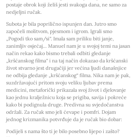
postaje obrok koji želiš jesti svakoga dana, ne samo za
nedjeljni ručak.
Subota je bila poprilično ispunjen dan. Jutro smo
započeli molitvom, pjesmom i igrom. Igrali smo
„Pogodi tko sam/si“. Imala sam priliku biti janje,
zanimljiv osjećaj… Manuel nam je u svojoj temi na jasan
način rekao kako bismo trebali odbiti gledanje
„kršćanskog filma“ i na taj način dokazao da kršćanski
život stvarno jest drugačiji jer većina ljudi današnjice
ne odbija gledanje „kršćanskog“ filma. Nika nam je pak,
suzdržavajući pritom svoju veliku ljubav prema
medicini, metaforički prikazala svoj život i djelovanje
kao jednu kralježnicu koja se prigiba, savija i pokreće
kako bi podignula druge. Predivna su svjedočanstva
održali. Za ručak smo jeli ćevape i pomfri. Dojam
jednog krizmanika potvrđuje da je ručak bio dobar:
Podijeli s nama što ti je bilo posebno lijepo i zašto?