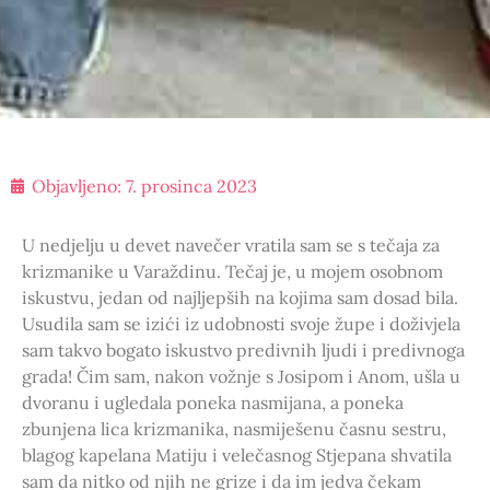
Objavljeno:
7. prosinca 2023
U nedjelju u devet navečer vratila sam se s tečaja za
krizmanike u Varaždinu. Tečaj je, u mojem osobnom
iskustvu, jedan od najljepših na kojima sam dosad bila.
Usudila sam se izići iz udobnosti svoje župe i doživjela
sam takvo bogato iskustvo predivnih ljudi i predivnoga
grada! Čim sam, nakon vožnje s Josipom i Anom, ušla u
dvoranu i ugledala poneka nasmijana, a poneka
zbunjena lica krizmanika, nasmiješenu časnu sestru,
blagog kapelana Matiju i velečasnog Stjepana shvatila
sam da nitko od njih ne grize i da im jedva čekam