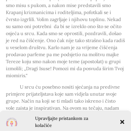
smo misu s pukom, a nakon mise predstavili smo
Krapanj krizmanicima i roditeljima, pofotkali se i
čvrsto izgrlili. Volim zagrljaje i njihovu toplinu. Nekad
su samo oni potrebni da bi se izreklo ono što se očito
osjeća u srcu. Kada smo se oprostili, pozdravili, došao
je red na čišćenje. Ono čak nije tako strašno kada radiš
u veselom društvu. Karlo nam je za vrijeme čišćenja
prodavao parfeme pa me podsjetio na molitvu majke
Tereze koju smo nakon moje teme (apostolat) u grupi
izmolili; „Dragi Isuse! Pomozi mi da posvuda širim Tvoj
miomiris.“
U srcu ću posebno nositi sjećanja na predivne
primjere prijateljstava koje sam vidjela unutar svoje
grupe. Način na koji se ti mladi tako iskreno i čisto
vole zaista je inspirativan. Na ovom su tečaju, nadam
se, saznali da ih Bog isto tako voli, samo još i više!
Upravljajte pristankom za
(Znam, ludo!)
kolačiće