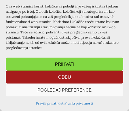
Izdvojit ću neke šaljive i zgodne dojmove:
Ova web stranica koristi kolačiće za poboljšanje vašeg iskustva tijekom
navigacije po istoj. Od ovih kolačića, kolačići koji su kategorizirani kao
Što si ovaj vikend naučio/la i doživio/la?
obavezni pohranjuju se na vaš preglednik jer su bitni za rad osnovnih
funkcionalnosti web stranice. Koristimo i kolačiće treće strane koji nam
„Svašta“
pomažu u analiziranju i razumijevanju načina na koji koristite ovu web
stranicu. Ti će se kolačići pohraniti u vaš preglednik samo uz vaš
„…doživjela sam puno sreće i veselja“
pristanak. Također imate mogućnost isključivanja ovih kolačića, ali
isključivanje nekih od ovih kolačića može imati utjecaja na vaše iskustvo
pregledavanja stranice.
„Puno toga“
„Naucio sam se nositi z Bogom“
PRIHVATI
Je li ti se promijenio odnos prema Bogu i kakve su
ODBIJ
promjene nastupile?
POGLEDAJ PREFERENCE
„Jesam“
„…vjerujem da je Bog zaista svemoguć.“
Pravila privatnosti
Pravila privatnosti
„Da jeje“
Podijeli s nama što ti je bilo posebno lijepo i zašto?