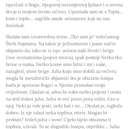
ispričati o Bogu, Njegovoj neizmjernoj ljubavi i o svemu
što je u mojem životu učinio. Upoznala sam se s Topla…
kom i toplo… zagrlila ostale animatore koji su nas
dočekali.
Slušala sam izvanrednu temu „Tko sam ja“ velečasnog
Štefa Najmana. Na takav je jednostavan i jasan način
objasnio da, iako se iz npr. aviona naši životi i brige
čine neznatnima (poput mrava), ipak postoji Netko tko
brine o nama, Netko kome smo bitni i mi i naše,
naizgled, sitne brige. Juha koju smo dobili za večeru
mogla bi metaforički objasniti što je obuzelo Josipa
kada je spoznao Boga i u Njemu pronašao svoju
vrijednost. Gladan si, silno bi volio nešto pojesti i onda
na stol dolazi juha. Juhu si već puno puta vidio, čuo o
njoj. Neki ju vole jesti, neki baš i ne… Gledaš ju, izgleda
dobro. Iz nje izlazi neka toplina, miris. Mogao bi
probati? Jedeš juhu i wow! Cijelo tijelo obuzima ti
toplina, uživaš. To se dogodilo Josipu, otprilike… Juha