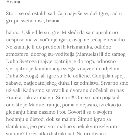
Hrana
.
Što ti se od ostalih sadržaja najviše sviđa? Igre, rad u
grupi, sveta misa,
hrana
.
haha… Uslijedile su igre. Misleći da sam apsolutno
nesposobna za vođenje igara, ovaj me tečaj iznenadio…
Ne znam je li do predobrih krizmanika, odlične
atmosfere, dobrog su-voditelja (Manuela) ili do samog
Duha Svetoga (najvjerojatnije je do toga, odnosno
vjerojatno je kombinacija svega s najvećim udjelom
Duha Svetoga), ali igre su bile odlične. Genijalan spoj,
zabave, natjecateljskog duha i zajedništva. Stvarno smo
uživali! Kada smo se vratili u dvoranu dočekali su nas
Franka, Jakov i maleni Šimun!!! Oni su nam pojasnili
ono što je Manuel ranije, pomalo nejasno, izrekao (o
gledanju filma nasamo i to). Govorili su o svojem
hodanju u čistoći dok se maleni Šimun igrao sa
slamkama, jeo pecivo i mahao s nekakvim zelenim
štapom? (preslatka distrakcija). Na predivan i