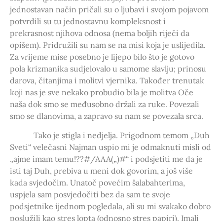
jednostavan način pričali su o ljubavi i svojom pojavom
potvrdili su tu jednostavnu kompleksnost i
prekrasnost njihova odnosa (nema boljih riječi da
opišem). Pridružili su nam se na misi koja je uslijedila.
Za vrijeme mise posebno je lijepo bilo što je gotovo
pola krizmanika sudjelovalo u samome slavlju; prinosu
darova, čitanjima i molitvi vjernika. Također trenutak
koji nas je sve nekako probudio bila je molitva Oče
naša dok smo se međusobno držali za ruke. Povezali
smo se dlanovima, a zapravo su nam se povezala srca.
Tako je stigla i nedjelja. Prigodnom temom „Duh
Sveti“ velečasni Najman uspio mi je odmaknuti misli od
„ajme imam temu!??#/AAA(„)#“ i podsjetiti me da je
isti taj Duh, prebiva u meni dok govorim, a još više
kada svjedočim. Unatoč povećim šalabahterima,
uspjela sam posvjedočiti bez da sam te svoje
podsjetnike ijednom pogledala, ali su mi svakako dobro
poslužili kao stres lopta (odnosno stres papiri). Imali