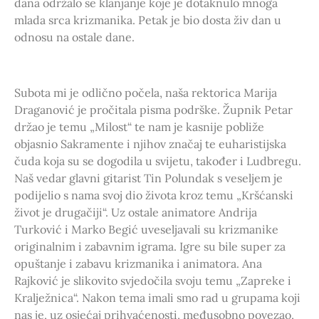
dana održalo se klanjanje koje je dotaknulo mnoga
mlada srca krizmanika. Petak je bio dosta živ dan u
odnosu na ostale dane.
Subota mi je odlično počela, naša rektorica Marija
Draganović je pročitala pisma podrške. Župnik Petar
držao je temu „Milost“ te nam je kasnije pobliže
objasnio Sakramente i njihov značaj te euharistijska
čuda koja su se dogodila u svijetu, također i Ludbregu.
Naš vedar glavni gitarist Tin Polundak s veseljem je
podijelio s nama svoj dio života kroz temu „Kršćanski
život je drugačiji“. Uz ostale animatore Andrija
Turković i Marko Begić uveseljavali su krizmanike
originalnim i zabavnim igrama. Igre su bile super za
opuštanje i zabavu krizmanika i animatora. Ana
Rajković je slikovito svjedočila svoju temu „Zapreke i
Kralježnica“. Nakon tema imali smo rad u grupama koji
nas je, uz osjećaj prihvaćenosti, međusobno povezao,