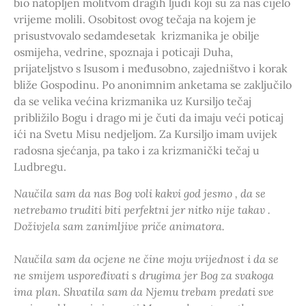
bio natopljen molitvom dragih ljudi koji su za nas cijelo
vrijeme molili. Osobitost ovog tečaja na kojem je
prisustvovalo sedamdesetak krizmanika je obilje
osmijeha, vedrine, spoznaja i poticaji Duha,
prijateljstvo s Isusom i međusobno, zajedništvo i korak
bliže Gospodinu. Po anonimnim anketama se zaključilo
da se velika većina krizmanika uz Kursiljo tečaj
približilo Bogu i drago mi je čuti da imaju veći poticaj
ići na Svetu Misu nedjeljom. Za Kursiljo imam uvijek
radosna sjećanja, pa tako i za krizmanički tečaj u
Ludbregu.
Naučila sam da nas Bog voli kakvi god jesmo , da se
netrebamo truditi biti perfektni jer nitko nije takav .
Doživjela sam zanimljive priče animatora.
Naučila sam da ocjene ne čine moju vrijednost i da se
ne smijem uspoređivati s drugima jer Bog za svakoga
ima plan. Shvatila sam da Njemu trebam predati sve