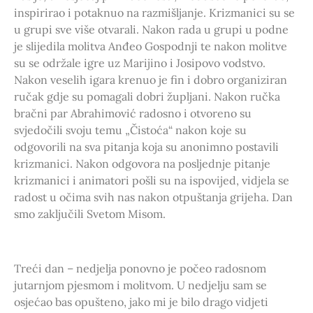
inspirirao i potaknuo na razmišljanje. Krizmanici su se
u grupi sve više otvarali. Nakon rada u grupi u podne
je slijedila molitva Anđeo Gospodnji te nakon molitve
su se održale igre uz Marijino i Josipovo vodstvo.
Nakon veselih igara krenuo je fin i dobro organiziran
ručak gdje su pomagali dobri župljani. Nakon ručka
bračni par Abrahimović radosno i otvoreno su
svjedočili svoju temu „Čistoća“ nakon koje su
odgovorili na sva pitanja koja su anonimno postavili
krizmanici. Nakon odgovora na posljednje pitanje
krizmanici i animatori pošli su na ispovijed, vidjela se
radost u očima svih nas nakon otpuštanja grijeha. Dan
smo zaključili Svetom Misom.
Treći dan – nedjelja ponovno je počeo radosnom
jutarnjom pjesmom i molitvom. U nedjelju sam se
osjećao bas opušteno, jako mi je bilo drago vidjeti