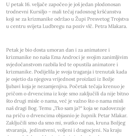
U petak 16. veljače započeo je još jedan plodonosan
trodnevni Kursiljo – mali tečaj radosnog kršćanstva
koji se za krizmanike održao u Župi Presvetog Trojstva
u centru svijeta Ludbregu na poziv vlč. Petra Mlakara.
Petak je bio dosta umoran dan i za animatore i
krizmanike no naša Ema Androci je svojim zanimljivim
svjedočanstvom razbila led te opustila animatore i
krizmanike. Podijelila je svoja traganja i trenutak kada
je osjetio da njegova vrijednost proizlazi iz Božje
ljubavi koja je nezamjenjiva. Početak tečaja krenuo je
pričom o drvencima iz koje smo zaključili da nije bitno
što drugi misle o nama, već je važno što o nama misli
naš dragi Bog. Temu „Tko sam ja?“ koja se nadovezuje
na priču o drvencima objasnio je župnik Petar Mlakar.
Zaključili smo da smo mi, svatko od nas, kruna Božjeg
stvaranja, jedinstveni, voljeni i dragocjeni. Na kraju