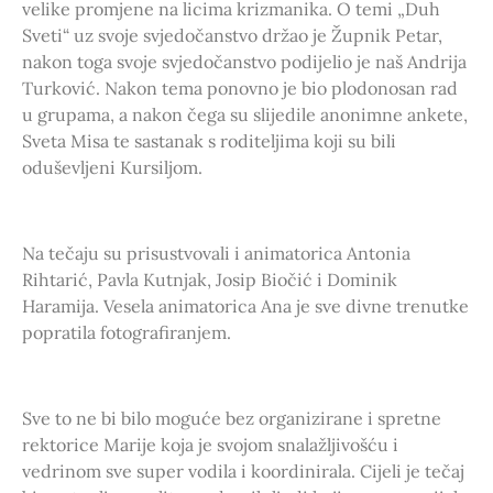
velike promjene na licima krizmanika. O temi „Duh
Sveti“ uz svoje svjedočanstvo držao je Župnik Petar,
nakon toga svoje svjedočanstvo podijelio je naš Andrija
Turković. Nakon tema ponovno je bio plodonosan rad
u grupama, a nakon čega su slijedile anonimne ankete,
Sveta Misa te sastanak s roditeljima koji su bili
oduševljeni Kursiljom.
Na tečaju su prisustvovali i animatorica Antonia
Rihtarić, Pavla Kutnjak, Josip Biočić i Dominik
Haramija. Vesela animatorica Ana je sve divne trenutke
popratila fotografiranjem.
Sve to ne bi bilo moguće bez organizirane i spretne
rektorice Marije koja je svojom snalažljivošću i
vedrinom sve super vodila i koordinirala. Cijeli je tečaj