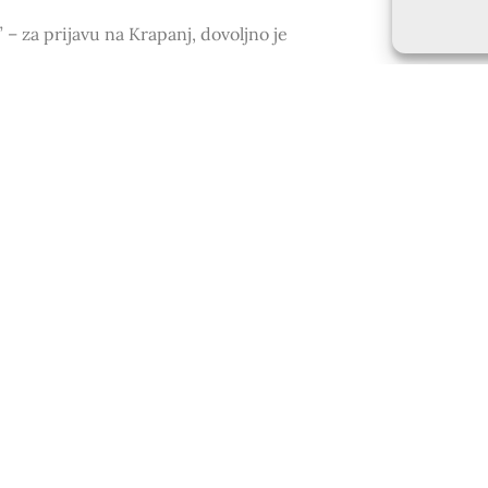
– za prijavu na Krapanj, dovoljno je
egistraciji. Za dovršetak registracije
oći na e-mail.
m/prijava
)
s podacima s kojima ste se
‘Moja prijava’ i prikazati će vam se
ijavi me’ popuniti će se anketni upitnik
rimljena.
ijele obitelji. (Ostali podaci će se