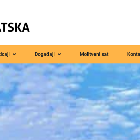
icaji
Događaji
Molitveni sat
Konta