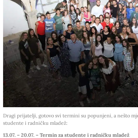
Dragi prijatelji, gotovo svi termini su popunjeni, a nešto mj
studente i radničku mladež:
13.07. – 20.07. – Termin za studente i radničku mladež