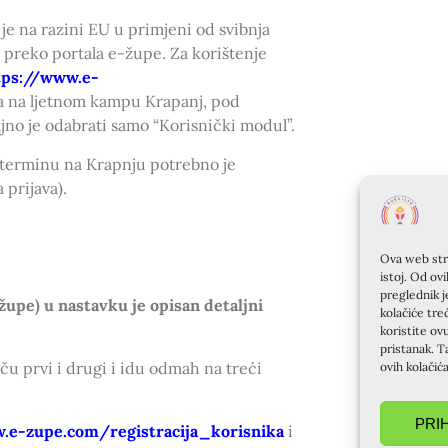
e na razini EU u primjeni od svibnja
e preko portala e-župe. Za korištenje
tps://www.e-
a na ljetnom kampu Krapanj, pod
jno je odabrati samo “Korisnički modul”.
m terminu na Krapnju potrebno je
 prijava).
Ova web stra
istoj. Od ov
preglednik j
župe) u nastavku je opisan detaljni
kolačiće tre
koristite ov
pristanak. T
u prvi i drugi i idu odmah na treći
ovih kolačić
PRI
.e-zupe.com/registracija_korisnika
i