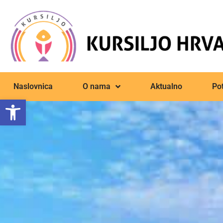
Naslovnica
O nama
Aktualno
Pot
Open toolbar