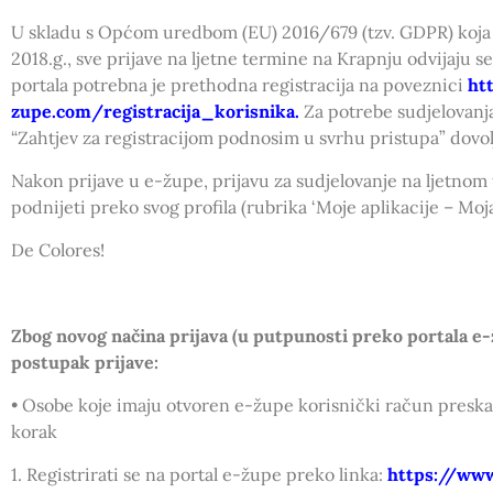
U skladu s Općom uredbom (EU) 2016/679 (tzv. GDPR) koja j
2018.g., sve prijave na ljetne termine na Krapnju odvijaju s
portala potrebna je prethodna registracija na poveznici
ht
zupe.com/registracija_korisnika
.
Za potrebe sudjelovanj
“Zahtjev za registracijom podnosim u svrhu pristupa” dovol
Nakon prijave u e-župe, prijavu za sudjelovanje na ljetno
podnijeti preko svog profila (rubrika ‘Moje aplikacije – Moja
De Colores!
Zbog novog načina prijava (u putpunosti preko portala e-
postupak prijave:
• Osobe koje imaju otvoren e-župe korisnički račun preskač
korak
1. Registrirati se na portal e-župe preko linka:
https://www