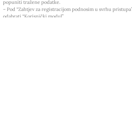
popuniti tražene podatke.
– Pod “Zahtjev za registracijom podnosim u svrhu pristupa” 
odabrati “Korisnički modul”.
2. Nakon registracije na e-mail će vam pristići obavijest o r
potrebno je potvrditi registraciju preko linka koji će vam d
3. Potrebno se prijaviti u e-župe
(
https://www.e-zupe.co
registrirali (korisničko ime i lozinka).
4. S lijeve strane, unutar rubrike ‘Moje aplikacije’ odabrati 
termini na Krapnju na koje je moguća prijava. Klikom na ‘Pr
s potrebnim podacima za prijavu.
5. Završetkom prijave dobit ćete mail da je vaša prijava zap
Napomene:
• Prijavu za obiteljski termin podnosi jedan roditelj u ime c
unositi naknadno, nakon prijave)