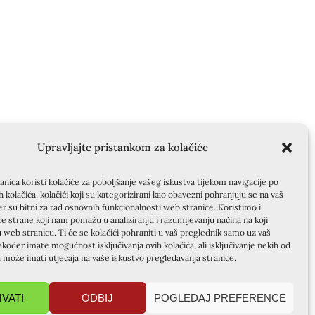
Upravljajte pristankom za kolačiće
nica koristi kolačiće za poboljšanje vašeg iskustva tijekom navigacije po
ih kolačića, kolačići koji su kategorizirani kao obavezni pohranjuju se na vaš
er su bitni za rad osnovnih funkcionalnosti web stranice. Koristimo i
će strane koji nam pomažu u analiziranju i razumijevanju načina na koji
u web stranicu. Ti će se kolačići pohraniti u vaš preglednik samo uz vaš
akođer imate mogućnost isključivanja ovih kolačića, ali isključivanje nekih od
a može imati utjecaja na vaše iskustvo pregledavanja stranice.
HVATI
ODBIJ
POGLEDAJ PREFERENCE