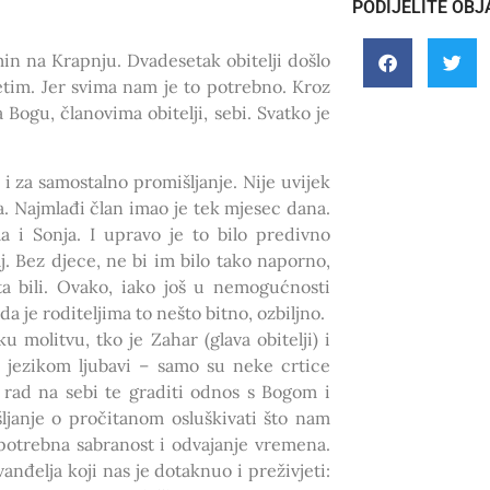
PODIJELITE OBJ
min na Krapnju. Dvadesetak obitelji došlo
tim. Jer svima nam je to potrebno. Kroz
ogu, članovima obitelji, sebi. Svatko je
i za samostalno promišljanje. Nije uvijek
eca. Najmlađi član imao je tek mjesec dana.
 i Sonja. I upravo je to bilo predivno
j. Bez djece, ne bi im bilo tako naporno,
ta bili. Ovako, iako još u nemogućnosti
da je roditeljima to nešto bitno, ozbiljno.
ku molitvu, tko je Zahar (glava obitelji) i
m jezikom ljubavi – samo su neke crtice
rad na sebi te graditi odnos s Bogom i
ljanje o pročitanom osluškivati što nam
e potrebna sabranost i odvajanje vremena.
vanđelja koji nas je dotaknuo i preživjeti: