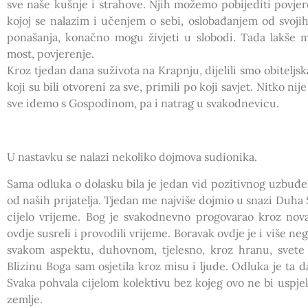
sve naše kušnje i strahove. Njih možemo pobijediti povje
kojoj se nalazim i učenjem o sebi, oslobađanjem od svoj
ponašanja, konačno mogu živjeti u slobodi. Tada lakše m
most, povjerenje.
Kroz tjedan dana suživota na Krapnju, dijelili smo obiteljs
koji su bili otvoreni za sve, primili po koji savjet. Nitko ni
sve idemo s Gospodinom, pa i natrag u svakodnevicu.
U nastavku se nalazi nekoliko dojmova sudionika.
Sama odluka o dolasku bila je jedan vid pozitivnog uzbuđen
od naših prijatelja. Tjedan me najviše dojmio u snazi Duha 
cijelo vrijeme. Bog je svakodnevno progovarao kroz nov
ovdje susreli i provodili vrijeme. Boravak ovdje je i više n
svakom aspektu, duhovnom, tjelesno, kroz hranu, svete m
Blizinu Boga sam osjetila kroz misu i ljude. Odluka je ta 
Svaka pohvala cijelom kolektivu bez kojeg ovo ne bi uspjelo
zemlje.