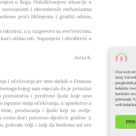
renjem u Boga. Osluškivanjem situacije u
ih navezanosti i obrambenih mehanizama
ožemo prići bližnjemu i graditi odnos,
ka iskustva, a u razgovoru sa svećenicima,
je kući otišao isti. Napunjeni i ohrabreni u
Anita K.
Ova web stra
istoj. Od ov
ja i očekivanja jer smo slušali o Emausu
preglednik j
Svetoga kojeg sam osjećala da je prisutan
kolačiće tre
koristite ov
a poznanstva i predivne ljude koje smo
pristanak. T
ego ispunio moja očekivanja, u apsolutno u
ovih kolačić
ise, predavanja i ljude koji su ovdje.
da ćemo doći ponovno sljedeće godine :).
PRI
, pohvale volji i želji da budemo sol ove