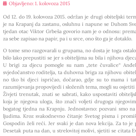
Objavljeno:
1. kolovoza 2015
Od 12. do 19. kolovoza 2015. održan je drugi obiteljski ter
je na Krapanj da zastanu, osluhnu i napune se Duhom Sve
tjedan otac Viktor Grbeša govorio nam je o odnosu: prema B
za sebe zapisao na papir, pa i u srce, ono što ga je dotaklo.
O tome smo razgovarali u grupama, no dosta je toga ostalo 
bilo lako prepustiti se jer s obiteljima su bila i njihova dj
U brigi za djecu pomogle su nam „tete čuvalice“ Anđela
svjedočanstvo roditelja, ta duhovna briga za njihovu obitel
no tko bi djeci ispričao, dočarao, gdje su to mama i ta
razumijevanja propovijedi i složenih tema, mogli su osjetiti 
Živjeti trenutak, znati se sabrati, kako uspostaviti obiteljs
koja je njegova uloga, što znači voljeti drugoga njegovi
bogatog tjedna na Krapnju. Jednostavno: pozvani smo na 
ljudima. Kroz svakodnevno čitanje Svetog pisma i promiš
Gospodin želi reći. Jer svaki je dan nova lekcija. Za to j
Desetak puta na dan, u strelovitoj molivi, sjetiti se citata E