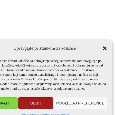
Upravljajte pristankom za kolačiće
nica koristi kolačiće za poboljšanje vašeg iskustva tijekom navigacije po
ih kolačića, kolačići koji su kategorizirani kao obavezni pohranjuju se na vaš
er su bitni za rad osnovnih funkcionalnosti web stranice. Koristimo i
će strane koji nam pomažu u analiziranju i razumijevanju načina na koji
u web stranicu. Ti će se kolačići pohraniti u vaš preglednik samo uz vaš
akođer imate mogućnost isključivanja ovih kolačića, ali isključivanje nekih od
a može imati utjecaja na vaše iskustvo pregledavanja stranice.
HVATI
ODBIJ
POGLEDAJ PREFERENCE
Pravila privatnosti
Pravila privatnosti