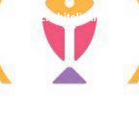
svrt na 2. obiteljski termin