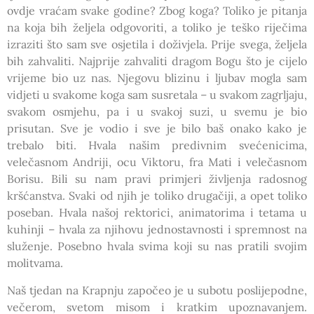
ovdje vraćam svake godine? Zbog koga? Toliko je pitanja
na koja bih željela odgovoriti, a toliko je teško riječima
izraziti što sam sve osjetila i doživjela. Prije svega, željela
bih zahvaliti. Najprije zahvaliti dragom Bogu što je cijelo
vrijeme bio uz nas. Njegovu blizinu i ljubav mogla sam
vidjeti u svakome koga sam susretala – u svakom zagrljaju,
svakom osmjehu, pa i u svakoj suzi, u svemu je bio
prisutan. Sve je vodio i sve je bilo baš onako kako je
trebalo biti. Hvala našim predivnim svećenicima,
velečasnom Andriji, ocu Viktoru, fra Mati i velečasnom
Borisu. Bili su nam pravi primjeri življenja radosnog
kršćanstva. Svaki od njih je toliko drugačiji, a opet toliko
poseban. Hvala našoj rektorici, animatorima i tetama u
kuhinji – hvala za njihovu jednostavnosti i spremnost na
služenje. Posebno hvala svima koji su nas pratili svojim
molitvama.
Naš tjedan na Krapnju započeo je u subotu poslijepodne,
večerom, svetom misom i kratkim upoznavanjem.