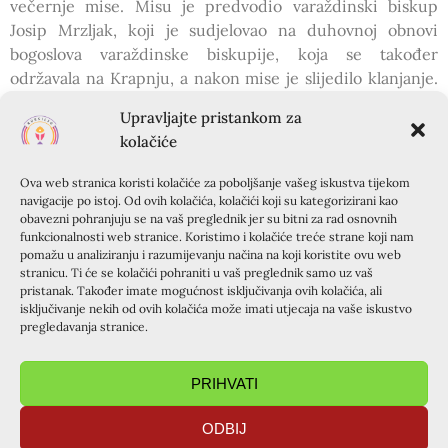
večernje mise. Misu je predvodio varaždinski biskup
Josip Mrzljak, koji je sudjelovao na duhovnoj obnovi
bogoslova varaždinske biskupije, koja se također
održavala na Krapnju, a nakon mise je slijedilo klanjanje.
Doista je teško izdvojiti najljepši trenutak cijelog tjedna
Upravljajte pristankom za
na Krapnju, ali ako bi to trebao biti samo jedan trenutak,
kolačiće
onda bi za mene to bilo klanjanje. Kako zahvaliti Bogu na
svim milostima što smo ih primili taj tjedan? Kako opisati
Ova web stranica koristi kolačiće za poboljšanje vašeg iskustva tijekom
ono što smo osjećali u trenutku kada smo mogli kleknuti
navigacije po istoj. Od ovih kolačića, kolačići koji su kategorizirani kao
obavezni pohranjuju se na vaš preglednik jer su bitni za rad osnovnih
pred njega, dotaknuti njegove haljine i reći mu sve što
funkcionalnosti web stranice. Koristimo i kolačiće treće strane koji nam
nam je na srcu? Nakon prekrasne srijede, slijedio je
pomažu u analiziranju i razumijevanju načina na koji koristite ovu web
četvrtak, koji je također bio poseban jer nas je posjetio
stranicu. Ti će se kolačići pohraniti u vaš preglednik samo uz vaš
pristanak. Također imate mogućnost isključivanja ovih kolačića, ali
novi šibenski biskup Tomislav Rogić. Govorili smo mu o
isključivanje nekih od ovih kolačića može imati utjecaja na vaše iskustvo
našim iskustvima na Krapnju, zbog čega je Krapanj naš
pregledavanja stranice.
drugi dom i što ga čini toliko posebnim. Nakon susreta s
biskupom, fra Mate nam je pripremio još jednu biblijsku
PRIHVATI
radionicu kojom nas je sve više približavao svetom pismu.
Poslijepodne je animatorica Suzana imala svjedočanstvo o
ODBIJ
tome kako se iz straha i zatvorenosti sve više otvarala