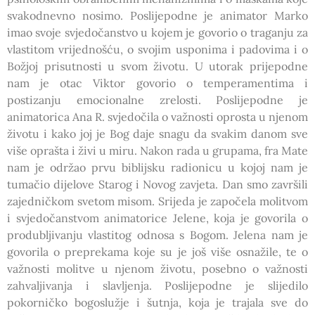
svakodnevno nosimo. Poslijepodne je animator Marko
imao svoje svjedočanstvo u kojem je govorio o traganju za
vlastitom vrijednošću, o svojim usponima i padovima i o
Božjoj prisutnosti u svom životu. U utorak prijepodne
nam je otac Viktor govorio o temperamentima i
postizanju emocionalne zrelosti. Poslijepodne je
animatorica Ana R. svjedočila o važnosti oprosta u njenom
životu i kako joj je Bog daje snagu da svakim danom sve
više oprašta i živi u miru. Nakon rada u grupama, fra Mate
nam je održao prvu biblijsku radionicu u kojoj nam je
tumačio dijelove Starog i Novog zavjeta. Dan smo završili
zajedničkom svetom misom. Srijeda je započela molitvom
i svjedočanstvom animatorice Jelene, koja je govorila o
produbljivanju vlastitog odnosa s Bogom. Jelena nam je
govorila o preprekama koje su je još više osnažile, te o
važnosti molitve u njenom životu, posebno o važnosti
zahvaljivanja i slavljenja. Poslijepodne je slijedilo
pokorničko bogoslužje i šutnja, koja je trajala sve do