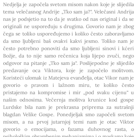
Nedjelja je započela svetom misom nakon koje je slijedila
tema velečasnog Andrije „Tko sam ja?“. Velečasni Andrija
nas je podsjetio na to da je svatko od nas original i da se
originali ne uspoređuju s drugima. Govorio nam je zbog
čega se toliko uspoređujemo i koliko često zaboravljamo
da smo ljubljeni baš ovakvi kakvi jesmo. Toliko nam je
često potrebno ponoviti da smo ljubljeni sinovi i kćeri
Božje, da to nije samo rečenica koja lijepo zvuči, nego
odgovor na pitanje „Tko sam ja“. Poslijepodne je slijedilo
predavanje oca Viktora, koje je započelo molitvom.
Koristeći ulomak iz Matejeva evanđelja, otac Vikor nam je
govorio o pravom i lažnom miru, te koliko često
pristajemo na kompromise i mir „pod svaku cijenu“ u
našim odnosima. Večernja molitva krunice kod gospe
Lurdske bila nam je prekrasna priprema za sutrašnji
blagdan Velike Gospe. Ponedjeljak smo započeli svetom
misom, a na prvoj jutarnjoj temi nam je otac Viktor
govorio o emocijama, o fazama duhovnog rasta, o
psihološkim obrambenim mehanizmima i o maskama koje