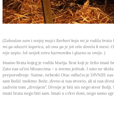
(Zahvalan sam i svojoj majci Barbari koja mi je rodila brata
mi ga oduzeti šogorica, ali ona ga je još više dovela k meni. O
nije uspio. Još uvijek svira harmoniku i glasno se smije. )
Imamo Brata kojeg je rodila Marija. Brat koji je želio imati
Zato nas učini blizancima – u svemu jednak. I zato ne skida 
preporođenje. Naime, nebeski Otac odlučio je DIVNIJE nas 
sam Božić molimo: Bože, divno si nas stvorio, ali si nas div
zadivim tom „divnijem“. Divnije je biti sin nego stvor Božji. 
imati brata nego biti sam. Imati u crkvi dom, nego samo zgr
mom tijelu. Ne znate li da ste Hram Duha svetoga? Nismo viĕe
kursilja u Korenici. Tamo su ljudi izbjegli iz Bosne. Divno je 
radost. Jer otkriše kako jedan te isti Duh prebiva u svakom