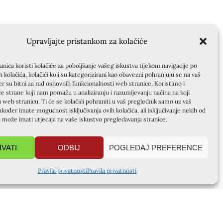
Upravljajte pristankom za kolačiće
nica koristi kolačiće za poboljšanje vašeg iskustva tijekom navigacije po
ih kolačića, kolačići koji su kategorizirani kao obavezni pohranjuju se na vaš
er su bitni za rad osnovnih funkcionalnosti web stranice. Koristimo i
će strane koji nam pomažu u analiziranju i razumijevanju načina na koji
u web stranicu. Ti će se kolačići pohraniti u vaš preglednik samo uz vaš
akođer imate mogućnost isključivanja ovih kolačića, ali isključivanje nekih od
a može imati utjecaja na vaše iskustvo pregledavanja stranice.
HVATI
ODBIJ
POGLEDAJ PREFERENCE
Pravila privatnosti
Pravila privatnosti