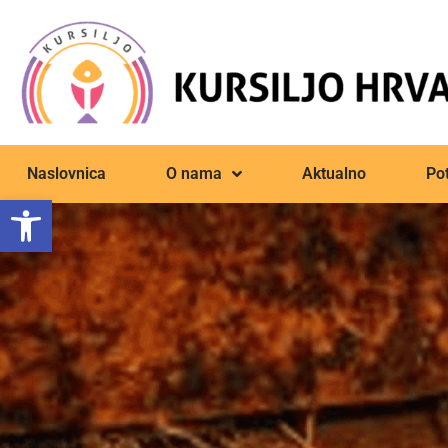
Naslovnica
O nama
Aktualno
Pot
Open toolbar