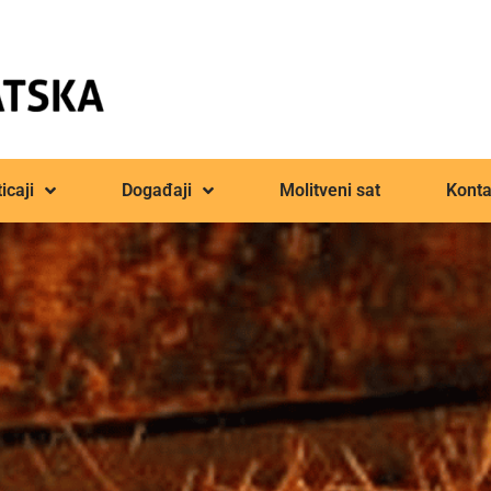
icaji
Događaji
Molitveni sat
Konta