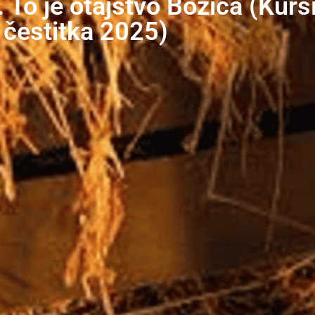
 To je otajstvo Božića (Kurs
čestitka 2025)