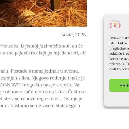
Božić, 2025.
Ova web stra
istoj. Od ov
 Franceka. U jednoj fazi mislio sam da će
preglednik j
nda se pojavio rak koji ga htjede uzeti, ali
kolačiće tre
koristite ov
pristanak. T
ovih kolačić
 braću. Postade s nama jednak u svemu.
osmijeh s lica. Njegovo rođenje i naše je
OBNOVITI nego što nas je stvorio. Na
PRI
nije obnovio rođenjem sina Isusa. Često se
Niste više robovi nego sinovi. Divnije je
adu. Nastanio se ne više u štali nego u
 stranci. ( U nedjelju smo se vratili sa
bilo slušati koliku im je kursiljo donio
.) Čitamo u današnjim čitanjima na misi