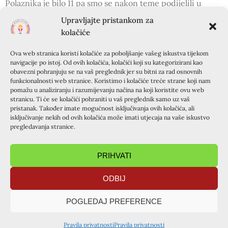
Polaznika je bilo 11 pa smo se nakon teme podijelili u
jednu mušku i jednu žensku grupu u kojima smo nastavili
Upravljajte pristankom za
razgovor. Iako je tečaj trajao samo dva sata, vrijeme smo
kolačiće
ispunili ugodnim razgovorom, a srednjoškolci su bili
otvoreni i nasmijani i ispratili nas osmjesima.
Ova web stranica koristi kolačiće za poboljšanje vašeg iskustva tijekom
navigacije po istoj. Od ovih kolačića, kolačići koji su kategorizirani kao
obavezni pohranjuju se na vaš preglednik jer su bitni za rad osnovnih
funkcionalnosti web stranice. Koristimo i kolačiće treće strane koji nam
PRETHODNA OBJAVA
SLIJEDEĆA OBJAVA
pomažu u analiziranju i razumijevanju načina na koji koristite ovu web
Krapanj – najava termina za ljeto 2021.
Krapanj 2021. – Prijave
stranicu. Ti će se kolačići pohraniti u vaš preglednik samo uz vaš
pristanak. Također imate mogućnost isključivanja ovih kolačića, ali
PODIJELITE OBJAVU
isključivanje nekih od ovih kolačića može imati utjecaja na vaše iskustvo
pregledavanja stranice.
PRIHVATI
ODBIJ
POGLEDAJ PREFERENCE
TAJNIŠTVO ZAGREB
Pravila privatnosti
Pravila privatnosti