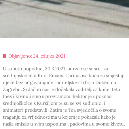
Objavljeno:
24. ožujka 2021
U subotu popodne, 20.3.2021. održao se susret za
srednjoškolce u Kući Emaus, Caritasova kuća za smještaj
djece bez odgovarajuće roditeljske skrbi, u Dubecu u
Zagrebu. Srdačno nas je dočekala voditeljica kuće, teta
Ines i krenuli smo s programom. Rektor je upoznao
srednjoškolce s Kursiljom te su se svi sudionici i
animatori predstavili. Zatim je Tea svjedočila o svome
traganju za vrijednostima u kojem je pokazala kako je
našla smisao u svim usponima i padovima u svome životu.