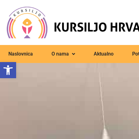
Naslovnica
O nama
Aktualno
Pot
Open toolbar