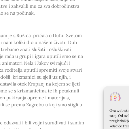
tve i zahvalili mu za sva dobročinstva
mo se na počinak.
am je s.Ružica pričala o Duhu Svetom
su nam koliki dio u našem životu Duh
 trebamo znati slušati i osluškivati
e rada u grupi i igara uputili smo se na
 animatori Nela i Jakov svirajući i
 roditelja uputili spremiti svoje stvari
ošli, krizmanici su sjeli uz njih, i
edstavila otok Krapanj na kojem se ljeti
smo se s krizmanicima te ih potaknuli
on pakiranja opreme i materijala,
li se prema Zagrebu u koji smo stigli u
Ova web stra
istoj. Od ov
preglednik j
odazvali i bili voljni surađivati i samim
kolačiće tre