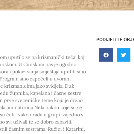
PODIJELITE OBJ
om uputilo se na krizmanički tečaj koji
 Ćunskom. U Ćunskom nas je ugodno
ra i pokazivanja smještaja uputili smo
 Program smo započeli u dvorani
se krizmanicima jako svidjela. Duž
među župnika, kapelana i časne sestre
akon prve svećeničke teme koju je držao
žala animatorica Nela nakon koje su se
 su čuli. Nakon rada u grupi, zajedno s
 svi uživali te se dobro zabavili.
tili časnim sestrama, Ružici i Katarini,