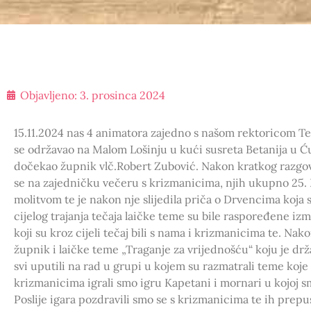
Objavljeno:
3. prosinca 2024
15.11.2024 nas 4 animatora zajedno s našom rektoricom Te
se održavao na Malom Lošinju u kući susreta Betanija u
dočekao župnik vlč.Robert Zubović. Nakon kratkog razgovo
se na zajedničku večeru s krizmanicima, njih ukupno 25.
molitvom te je nakon nje slijedila priča o Drvencima koja 
cijelog trajanja tečaja laičke teme su bile raspoređene iz
koji su kroz cijeli tečaj bili s nama i krizmanicima te. N
župnik i laičke teme „Traganje za vrijednošću“ koju je dr
svi uputili na rad u grupi u kojem su razmatrali teme koje
krizmanicima igrali smo igru Kapetani i mornari u kojoj smo
Poslije igara pozdravili smo se s krizmanicima te ih prepus