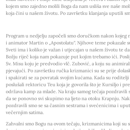
kojem smo zajedno molili Boga da nam usliša sve naše moli
koja čini u našem životu. Po završetku klanjanja uputili s
Program u nedjelju započeli smo doručkom nakon kojeg n
i animator Martin o „Apostolatu“. Njihove teme pokazale 
Sveti ima i koliko je važan i utjecajan u našem životu te da
Božju riječ koja nam pokazuje put kojim trebamo ići. Poslij
Sv. Misu koju je predvodio vlč. Zubović, a koju su animirali
pjevajući. Po završetku ručka krizmanici su se prije dolaska
i spakirati se za povratak svojim kućama. Kada su roditelji d
poslušali rektoricu Teu koja je govorila što je Kursiljo i pr
održava kamp za mlade. Na kraju samog tečaja pozdravili 
da se ponovno svi skupimo na ljeto na otoku Krapnju. Nak
pozdravili smo se sa časnim sestrama i svećenicima i uputi
večernjim satima.
Zahvalni smo Bogu na ovom tečaju, krizmanicima koji su se 