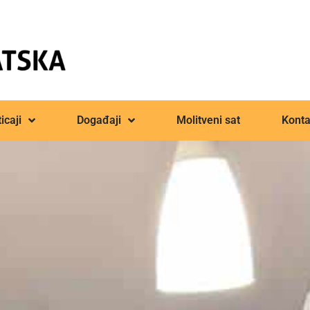
icaji
Događaji
Molitveni sat
Konta