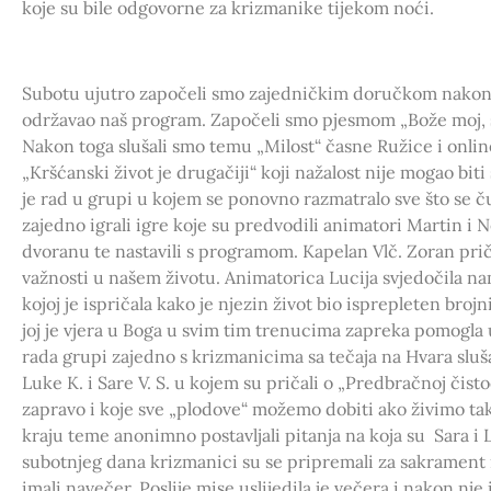
koje su bile odgovorne za krizmanike tijekom noći.
Subotu ujutro započeli smo zajedničkim doručkom nakon 
održavao naš program. Započeli smo pjesmom „Bože moj, št
Nakon toga slušali smo temu „Milost“ časne Ružice i onli
„Kršćanski život je drugačiji“ koji nažalost nije mogao bit
je rad u grupi u kojem se ponovno razmatralo sve što se ču
zajedno igrali igre koje su predvodili animatori Martin i Ne
dvoranu te nastavili s programom. Kapelan Vlč. Zoran pri
važnosti u našem životu. Animatorica Lucija svjedočila na
kojoj je ispričala kako je njezin život bio isprepleten brojni
joj je vjera u Boga u svim tim trenucima zapreka pomogla uč
rada grupi zajedno s krizmanicima sa tečaja na Hvara slu
Luke K. i Sare V. S. u kojem su pričali o „Predbračnoj čistoći
zapravo i koje sve „plodove“ možemo dobiti ako živimo ta
kraju teme anonimno postavljali pitanja na koja su Sara i 
subotnjeg dana krizmanici su se pripremali za sakrament 
imali navečer. Poslije mise uslijedila je večera i nakon nje