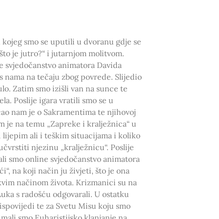
kojeg smo se uputili u dvoranu gdje se
o je jutro?“ i jutarnjom molitvom.
ne svjedočanstvo animatora Davida
i s nama na tečaju zbog povrede. Slijedio
lo. Zatim smo izišli van na sunce te
la. Poslije igara vratili smo se u
čao nam je o Sakramentima te njihovoj
m je na temu „Zapreke i kralježnica“ u
 lijepim ali i teškim situacijama i koliko
vrstiti njezinu „kralježnicu“. Poslije
šali smo online svjedočanstvo animatora
“, na koji način ju živjeti, što je ona
kvim načinom života. Krizmanici su na
Luka s radošću odgovarali. U ostatku
ispovijedi te za Svetu Misu koju smo
 imali smo Euharistijsko klanjanje na