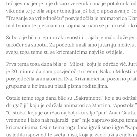
tečajevima jer je nije držao svećenik i ona je potaknula o
vikenda te je bila super temelj za još bolje upoznavanje. 
“Traganje za vrijednošću“ posvjedočila je animatorica Kla
molitvnom te pjesmama u kojima su nam se pridružili i kr
Subota je bila prepuna aktivnosti i trajala je malo duže jer
također za subotu. Za početak imali smo jutarnju molitvu, 
svega toga teme su se krizmanicima najviše svidjele.
Prva tema toga dana bila je “Milost” koju je održao vlč. Jur
je 20 minuta da nam posvjedoči tu temu. Nakon Milosti usli
posvjedočila animatorica Eva. Krizmanici su pozorno pratili
grupama u kojima su pisali pisma roditeljima.
Ostale teme toga dana bile su „Sakramenti“ koju su održali
drugačiji” koju je održala animatorica Martina, “Apostolat”
“Čistoća” koju je održao najbolji kursiljo “par” Ana i Gaut
vremenu i iako naš najdraži “par” nije zapravo skupa tema j
krizmanicima. Osim tema toga dana igrali smo i igre “Kap
usljedila ispovijed te sveta misa, koja je zaokružila cijelo 