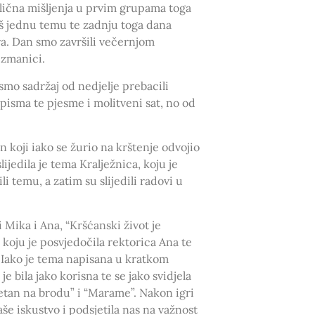
dlična mišljenja u prvim grupama toga
Još jednu temu te zadnju toga dana
ra. Dan smo završili večernjom
izmanici.
 smo sadržaj od nedjelje prebacili
pisma te pjesme i molitveni sat, no od
in koji iako se žurio na krštenje odvojio
jedila je tema Kralježnica, koju je
 temu, a zatim su slijedili radovi u
 Mika i Ana, “Kršćanski život je
 koju je posvjedočila rektorica Ana te
a. Iako je tema napisana u kratkom
e bila jako korisna te se jako svidjela
etan na brodu” i “Marame”. Nakon igri
naše iskustvo i podsjetila nas na važnost