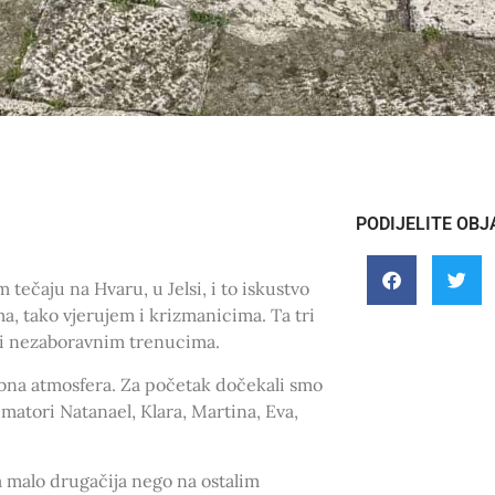
PODIJELITE OBJ
tečaju na Hvaru, u Jelsi, i to iskustvo
, tako vjerujem i krizmanicima. Ta tri
 i nezaboravnim trenucima.
ebna atmosfera. Za početak dočekali smo
imatori Natanael, Klara, Martina, Eva,
la malo drugačija nego na ostalim