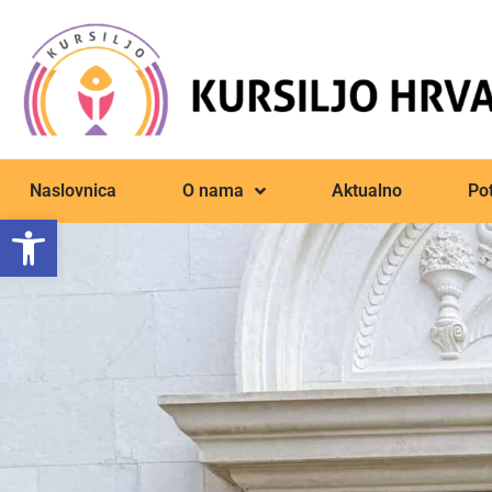
Naslovnica
O nama
Aktualno
Pot
Open toolbar