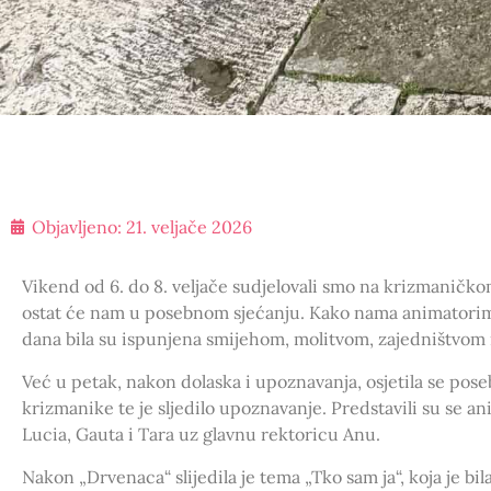
Objavljeno:
21. veljače 2026
Vikend od 6. do 8. veljače sudjelovali smo na krizmaničkom 
ostat će nam u posebnom sjećanju. Kako nama animatorima
dana bila su ispunjena smijehom, molitvom, zajedništvom
Već u petak, nakon dolaska i upoznavanja, osjetila se pos
krizmanike te je sljedilo upoznavanje. Predstavili su se an
Lucia, Gauta i Tara uz glavnu rektoricu Anu.
Nakon „Drvenaca“ slijedila je tema „Tko sam ja“, koja je bi