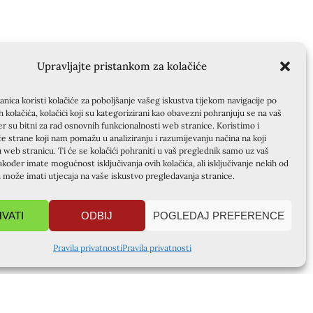
Upravljajte pristankom za kolačiće
nica koristi kolačiće za poboljšanje vašeg iskustva tijekom navigacije po
ih kolačića, kolačići koji su kategorizirani kao obavezni pohranjuju se na vaš
er su bitni za rad osnovnih funkcionalnosti web stranice. Koristimo i
će strane koji nam pomažu u analiziranju i razumijevanju načina na koji
u web stranicu. Ti će se kolačići pohraniti u vaš preglednik samo uz vaš
akođer imate mogućnost isključivanja ovih kolačića, ali isključivanje nekih od
a može imati utjecaja na vaše iskustvo pregledavanja stranice.
HVATI
ODBIJ
POGLEDAJ PREFERENCE
Pravila privatnosti
Pravila privatnosti