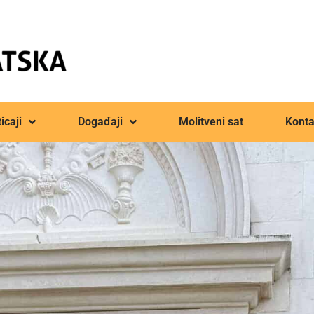
icaji
Događaji
Molitveni sat
Konta