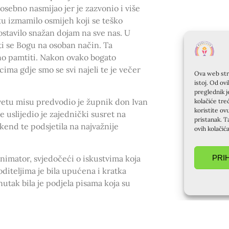
posebno nasmijao jer je zazvonio i više
u izmamilo osmijeh koji se teško
 ostavilo snažan dojam na sve nas. U
ižiti se Bogu na osoban način. Ta
rno pamtiti. Nakon ovako bogato
ma gdje smo se svi najeli te je večer
Ova web stra
istoj. Od ov
preglednik j
vetu misu predvodio je župnik don Ivan
kolačiće tre
koristite ov
 uslijedio je zajednički susret na
pristanak. T
kend te podsjetila na najvažnije
ovih kolačić
PRI
animator, svjedočeći o iskustvima koja
diteljima je bila upućena i kratka
utak bila je podjela pisama koja su
rljajima i pokojom suzom radosnicom,
 nekog novog susreta – Au revor!