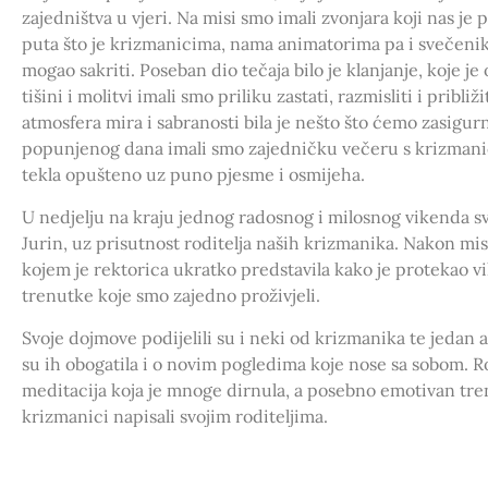
zajedništva u vjeri. Na misi smo imali zvonjara koji nas je 
puta što je krizmanicima, nama animatorima pa i svečenik
mogao sakriti. Poseban dio tečaja bilo je klanjanje, koje je
tišini i molitvi imali smo priliku zastati, razmisliti i pribl
atmosfera mira i sabranosti bila je nešto što ćemo zasigu
popunjenog dana imali smo zajedničku večeru s krizmanici
tekla opušteno uz puno pjesme i osmijeha.
U nedjelju na kraju jednog radosnog i milosnog vikenda s
Jurin, uz prisutnost roditelja naših krizmanika. Nakon mise
kojem je rektorica ukratko predstavila kako je protekao vi
trenutke koje smo zajedno proživjeli.
Svoje dojmove podijelili su i neki od krizmanika te jedan 
su ih obogatila i o novim pogledima koje nose sa sobom. Ro
meditacija koja je mnoge dirnula, a posebno emotivan tren
krizmanici napisali svojim roditeljima.
Susret je zaključen zajedničkom fotografijom, toplim zag
kao lijepom uspomenom na zajednički provedene dane. Do