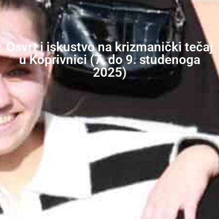
Osvrt i iskustvo na krizmanički tečaj
u Koprivnici (7. do 9. studenoga
2025)