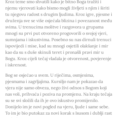
Kroz teme smo shvatili kako je bitno Boga tražiti i
njemu vjerovati kako bismo mogli življeti s njim i širiti
tu njegovu radost s drugim ljudima. Kroz igre, pjesme i
druženja sve se više osjećala blizina i povezanost među
svima. U trenucima molitve i razgovora u grupama
mnogi su prvi put otvoreno progovorili o svojoj vjeri,
sumnjama i iskustvima. Posebno su nas dirnuli trenuci
ispovijedi i mise, kad su mnogi osjetili olakšanje i mir
kao da su s duše skinuli teret i pronašli pravi mir u
Bogu. Kroz cijeli tečaj vladala je otvorenost, povjerenje
i iskrenost.
Bog se osjećao u svem. U riječima, osmjesima,
pjesmama i zagrljajima. Kursiljo nam je pokazao da
vjera nije samo obveza, nego živi odnos s Bogom koji
nas voli, prihvaća i poziva na promjenu. Na kraju tečaja
su se svi složili da ih je ovo iskustvo promijenilo.
Donijelo im je novi pogled na vjeru, ljude i same sebe.
To im je bio putokaz za novi korak s Isusom i dublji rast