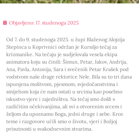
Objavljeno:
17. studenoga 2025
Od 7. do 9. studenoga 2025. u župi Blaženog Alojzija
Stepinca u Koprivnici održan je Kursiljo tečaj za
krizmanike. Na tečaju je sudjelovala vesela ekipa
animatora koju su činili: Šimun, Petar, Jakov, Andrija,
Ana, Pavla, Antonija, Sara i svečenik Petar Krašek pod
vodstvom naše drage rektorice Nele. Bila su to tri dana
ispunjena molitvom, pjesmom, svjedočanstvima i
smijehom koja će nam ostati u srcima kao posebno
iskustvo vjere i zajedništva. Na tečaj smo došli s
različitim očekivanjima, ali svi s otvorenim srcem i
željom da upoznamo Boga, jedni druge i sebe. Kroz
teme i razgovore učili smo o životu, vjeri i Božjoj
prisutnosti u svakodnevnim stvarima.