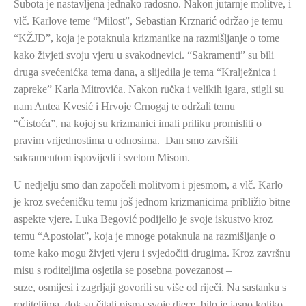
Subota je nastavljena jednako radosno. Nakon jutarnje molitve, i
vlč. Karlove teme “Milost”, Sebastian Krznarić održao je temu
“KŽJD”, koja je potaknula krizmanike na razmišljanje o tome
kako živjeti svoju vjeru u svakodnevici. “Sakramenti” su bili
druga svećenićka tema dana, a slijedila je tema “Kralježnica i
zapreke” Karla Mitrovića. Nakon ručka i velikih igara, stigli su
nam Antea Kvesić i Hrvoje Crnogaj te održali temu
“Čistoća”, na kojoj su krizmanici imali priliku promisliti o
pravim vrijednostima u odnosima. Dan smo završili
sakramentom ispovijedi i svetom Misom.
U nedjelju smo dan započeli molitvom i pjesmom, a vlč. Karlo
je kroz svećeničku temu još jednom krizmanicima približio bitne
aspekte vjere. Luka Begović podijelio je svoje iskustvo kroz
temu “Apostolat”, koja je mnoge potaknula na razmišljanje o
tome kako mogu živjeti vjeru i svjedočiti drugima. Kroz završnu
misu s roditeljima osjetila se posebna povezanost –
suze, osmijesi i zagrljaji govorili su više od riječi. Na sastanku s
roditeljima, dok su čitali pisma svoje djece, bilo je jasno koliko