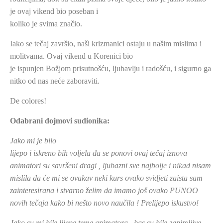
je ovaj vikend bio poseban i
koliko je svima značio.
Iako se tečaj završio, naši krizmanici ostaju u našim mislima i
molitvama. Ovaj vikend u Korenici bio
je ispunjen Božjom prisutnošću, ljubavlju i radošću, i sigurno ga
nitko od nas neće zaboraviti.
De colores!
Odabrani dojmovi sudionika:
Jako mi je bilo
lijepo i iskreno bih voljela da se ponovi ovaj tečaj iznova
animatori su savršeni dragi , ljubazni sve najbolje i nikad nisam
mislila da će mi se ovakav neki kurs ovako svidjeti zaista sam
zainteresirana i stvarno želim da imamo još ovako PUNOO
novih tečaja kako bi nešto novo naučila ! Prelijepo iskustvo!
Jako su mi bile lijepe teme animatora , bas su bile zanimljive