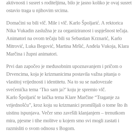
aktivnosti i susret s roditeljima, bilo je jasno koliko je ovaj susret
ostavio traga u njihovim srcima.
Domaćini su bili vlč. Mile i vlč. Karlo Špoljarić. A rektorica
Nika Vukadin zaslužna je za organiziranost i uspješnost tečaja.
Animatori na ovom tečaju bili su Sebastian Krznarić, Karlo
Mitrović, Luka Begović, Martina Mršić, Anđela Vukoja, Klara
Marčina i župni animatori.
Prvi dan započeo je međusobnim upoznavanjem i pričom o
Drvencima, koja je krizmanicima postavila važna pitanja o
vlastitoj vrijednosti i identitetu. Na to su se nadovezale
svećenićka tema ‘Tko sam ja?’ koju je spremio vlč.
Karlo Špoljarić te laička tema Klare Marčine “Traganje za
vrijednošću”, kroz koju su krizmanici promišljali o tome što ih
uistinu ispunjava. Večer smo završili klanjanjem – trenutkom
mira, pjesme i tihe molitve u kojem smo svi mogli zastati i
razmisliti o svom odnosu s Bogom.