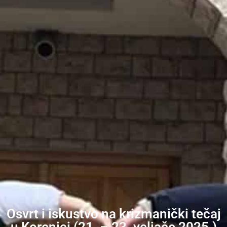
Osvrt i iskustvo na krizmanički tečaj
u Korenici (21. – 23. veljače 2025.)