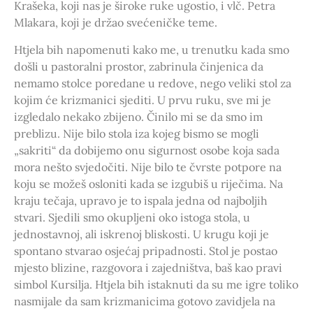
Krašeka, koji nas je široke ruke ugostio, i vlč. Petra
Mlakara, koji je držao svećeničke teme.
Htjela bih napomenuti kako me, u trenutku kada smo
došli u pastoralni prostor, zabrinula činjenica da
nemamo stolce poredane u redove, nego veliki stol za
kojim će krizmanici sjediti. U prvu ruku, sve mi je
izgledalo nekako zbijeno. Činilo mi se da smo im
preblizu. Nije bilo stola iza kojeg bismo se mogli
„sakriti“ da dobijemo onu sigurnost osobe koja sada
mora nešto svjedočiti. Nije bilo te čvrste potpore na
koju se možeš osloniti kada se izgubiš u riječima. Na
kraju tečaja, upravo je to ispala jedna od najboljih
stvari. Sjedili smo okupljeni oko istoga stola, u
jednostavnoj, ali iskrenoj bliskosti. U krugu koji je
spontano stvarao osjećaj pripadnosti. Stol je postao
mjesto blizine, razgovora i zajedništva, baš kao pravi
simbol Kursilja. Htjela bih istaknuti da su me igre toliko
nasmijale da sam krizmanicima gotovo zavidjela na