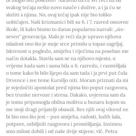
bi moglo biti posebno? Naravno da će svi reći da od
svakog tečaja nešto novo nauče i dožive, a i ja ću se
složiti s njima. No, ovaj tečaj ipak nije bio toliko
uobičajen. Naši krizmanici bili su 6. i 7. razred osnovne
škole, ili kako bismo to danas popularno nazvali: „six-
seven“ generacija. Malo je reći da je upravo njihova
mladost ono što je moje srce primilo u topao zagrljaj.
Iskrenost u pogledu, smijehu i riječima na poseban me
način dotakla. Stavila sam se na njihovo mjesto, u
vrijeme kada sam i sama bila u 6. razredu, i razmišljala
o tome kako bi bilo lijepo da sam tada i ja prvi put čula
Drvence i sve teme Kursiljo niti. Moram priznati da mi
je svjedočiti apostolat pred njima bio poput razgovora,
bez trunke nervoze i stresa. Dakako, uvjerena sam da
je tomu pripomogla obilna molitva u bunaru kojom su
me moji dragi prijatelji obasuli. Bez njih ovaj vikend ne
bi bio ono što jest – pun smijeha, radosti, ludih šala,
potpore, ozbiljnih razgovora i promišljanja. Iznimnu
smo milost dobili i od naše dvije stijene, vlč. Petra