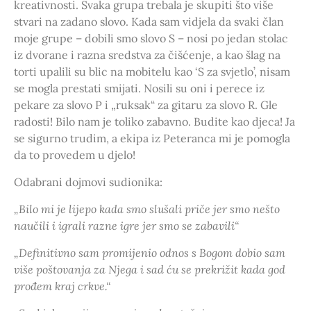
kreativnosti. Svaka grupa trebala je skupiti što više
stvari na zadano slovo. Kada sam vidjela da svaki član
moje grupe – dobili smo slovo S – nosi po jedan stolac
iz dvorane i razna sredstva za čišćenje, a kao šlag na
torti upalili su blic na mobitelu kao ‘S za svjetlo’, nisam
se mogla prestati smijati. Nosili su oni i perece iz
pekare za slovo P i „ruksak“ za gitaru za slovo R. Gle
radosti! Bilo nam je toliko zabavno. Budite kao djeca! Ja
se sigurno trudim, a ekipa iz Peteranca mi je pomogla
da to provedem u djelo!
Odabrani dojmovi sudionika:
„Bilo mi je lijepo kada smo slušali priče jer smo nešto
naučili i
igrali razne igre jer smo se zabavili“
„Definitivno sam promijenio odnos s Bogom dobio sam
više poštovanja za Njega i sad ću se prekrižit kada god
prođem kraj crkve.“