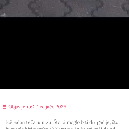
Objavljeno:
27. veljače 2026
Još jedan tečaj u nizu. Što bi moglo biti drugačije, što