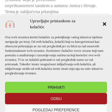
neprikosnoveni tandem u sastavu: Antea i Hrvoje.
Tema je zaključena pitanjima
krizmanika. Potom su se krizmanici s animatorima i
Upravljajte pristankom za
svećenicima zaputili u župnu
kolačiće
crkvu gdje je održana ispovijed za krizmanike i sv.
Misa kojom je na najbolji
Ova web stranica koristi kolačiće za poboljšanje vašeg iskustva tijekom
način završen ovaj naporan ali svakako plodonosan
navigacije po istoj. Od ovih kolačića, kolačići koji su kategorizirani kao
obavezni pohranjuju se na vaš preglednik jer su bitni za rad osnovnih
dan.
funkcionalnosti web stranice. Koristimo i kolačiće treće strane koji nam
pomažu u analiziranju i razumijevanju načina na koji koristite ovu web
Treći dan tečaja započeo je kao i prethodni
stranicu. Ti će se kolačići pohraniti u vaš preglednik samo uz vaš
okupljanjem
pristanak. Također imate mogućnost isključivanja ovih kolačića, ali
krizmanika, molitvom i čitanjem molitvenog sata.
isključivanje nekih od ovih kolačića može imati utjecaja na vaše iskustvo
pregledavanja stranice.
Posljednje dvije teme bile su:
„Duh Sveti“ koju je održao vlč. Krunoslav čime je
zaokružio teološki dio tečaja
PRIHVATI
i „Apostolat“ koju je svjedočio animator Filip. Potom je
ODBIJ
uslijedio posljednji
rad u grupi gdje su krizmanici pisali dojmove o tečaju.
POGLEDAJ PREFERENCE
Tečaj je završen sv.