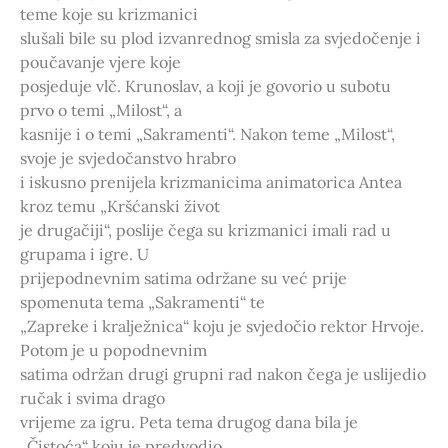
teme koje su krizmanici
slušali bile su plod izvanrednog smisla za svjedočenje i
poučavanje vjere koje
posjeduje vlč. Krunoslav, a koji je govorio u subotu
prvo o temi „Milost“, a
kasnije i o temi „Sakramenti“. Nakon teme „Milost“,
svoje je svjedočanstvo hrabro
i iskusno prenijela krizmanicima animatorica Antea
kroz temu „Kršćanski život
je drugačiji“, poslije čega su krizmanici imali rad u
grupama i igre. U
prijepodnevnim satima održane su već prije
spomenuta tema „Sakramenti“ te
„Zapreke i kralježnica“ koju je svjedočio rektor Hrvoje.
Potom je u popodnevnim
satima održan drugi grupni rad nakon čega je uslijedio
ručak i svima drago
vrijeme za igru. Peta tema drugog dana bila je
„Čistoća“ koju je predvodio