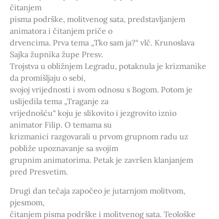
čitanjem
pisma podrške, molitvenog sata, predstavljanjem
animatora i čitanjem priče o
drvencima. Prva tema „Tko sam ja?“ vlč. Krunoslava
Sajka župnika župe Presv.
Trojstva u obližnjem Legradu, potaknula je krizmanike
da promišljaju o sebi,
svojoj vrijednosti i svom odnosu s Bogom. Potom je
uslijedila tema „Traganje za
vrijednošću“ koju je slikovito i jezgrovito iznio
animator Filip. O temama su
krizmanici razgovarali u prvom grupnom radu uz
pobliže upoznavanje sa svojim
grupnim animatorima. Petak je završen klanjanjem
pred Presvetim.
Drugi dan tečaja započeo je jutarnjom molitvom,
pjesmom,
čitanjem pisma podrške i molitvenog sata. Teološke