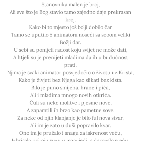
Stanovnika malen je broj,
Ali sve što je Bog stavio tamo zajedno daje prekrasan
kroj.
Kako bi to mjesto još bolji dobilo čar
Tamo se uputilo 5 animatora noseći sa sobom veliki
Božji dar.
U sebi su ponijeli radost koju svijet ne može dati,
A htjeli su je prenijeti mladima da ih u budućnost
prati.
Njima je svaki animator posvjedočio o životu uz Krista,
Kako je živjeti bez Njega kao slikati bez kista.
Bilo je puno smijeha, hrane i pića,
Ali i mladima mnogo novih otkrića.
Čuli su neke molitve i pjesme nove,
A zapamtili ih brzo kao pametne sove.
Za neke od njih klanjanje je bilo ful nova stvar,
Ali im je zato u duši popravilo kvar.
Ono im je pružalo i snagu za iskrenost veću,
Izbrisalo pokoju suzu u ispovjedi, a darovalo sreću.