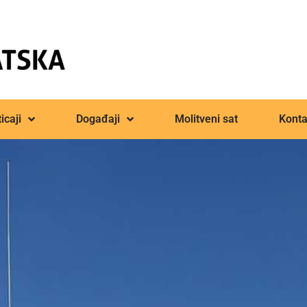
icaji
Događaji
Molitveni sat
Konta