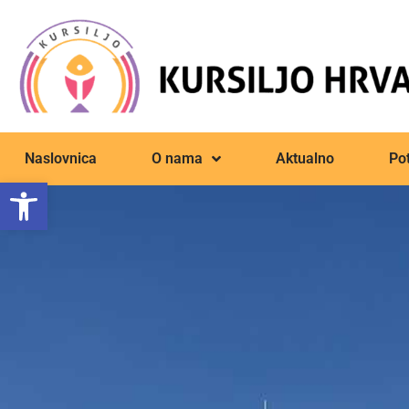
Naslovnica
O nama
Aktualno
Pot
Open toolbar