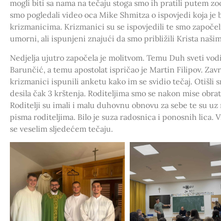
mogli biti sa nama na tečaju stoga smo ih pratili putem z
smo pogledali video oca Mike Shmitza o ispovjedi koja je b
krizmanicima. Krizmanici su se ispovjedili te smo započel
umorni, ali ispunjeni znajući da smo približili Krista naš
Nedjelja ujutro započela je molitvom. Temu Duh sveti vod
Barunčić, a temu apostolat ispričao je Martin Filipov. Za
krizmanici ispunili anketu kako im se svidio tečaj. Otišli 
desila čak 3 krštenja. Roditeljima smo se nakon mise obratil
Roditelji su imali i malu duhovnu obnovu za sebe te su uz 
pisma roditeljima. Bilo je suza radosnica i ponosnih lica. 
se veselim sljedećem tečaju.