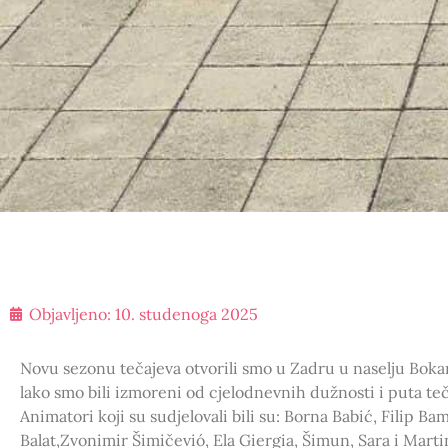
Objavljeno:
10. studenoga 2025
Novu sezonu tečajeva otvorili smo u Zadru u naselju Bokanja
lako smo bili izmoreni od cjelodnevnih dužnosti i puta teč
Animatori koji su sudjelovali bili su: Borna Babić, Filip Ba
Balat,Zvonimir Šimičevió, Ela Giergia, Šimun, Sara i Marti