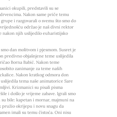
nici okupili, predstavili su se
 o drvencima. Nakon same priče temu
 grupe i razgovarali o svemu što smo do
 vrijednošću održao je naš divni rektor
 nakon njih uslijedilo euharistijsko
i smo dan molitvom i pjesmom. Susret je
n predivno objašnjene teme uslijedila
spričao Borna Babić. Nakon teme
i osobito zanimanje za teme naših
grickalice. Nakon kratkog odmora don
 uslijedila tema naše animatorice Sare
imljivi. Krizmanici su pisali pisma
ile i došlo je vrijeme zabave. Igrali smo
 su bile: kapetan i mornar, majmuni na
ak pružio okrijepu i novu snagu da
Samen imali su temu čistoća. Oni nisu