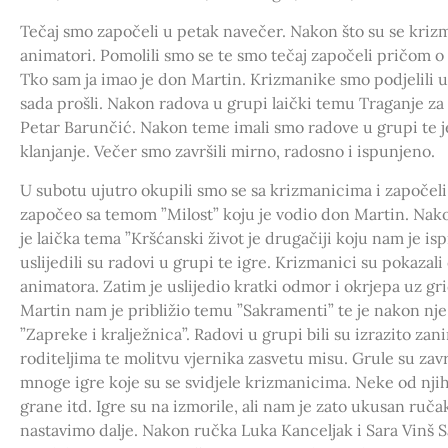
Tečaj smo započeli u petak navečer. Nakon što su se krizma
animatori. Pomolili smo se te smo tečaj započeli pričom
Tko sam ja imao je don Martin. Krizmanike smo podjelili u
sada prošli. Nakon radova u grupi laički temu Traganje za
Petar Barunčić. Nakon teme imali smo radove u grupi te je
klanjanje. Večer smo završili mirno, radosno i ispunjeno.
U subotu ujutro okupili smo se sa krizmanicima i započel
započeo sa temom ”Milost” koju je vodio don Martin. Nako
je laička tema ”Kršćanski život je drugačiji koju nam je i
uslijedili su radovi u grupi te igre. Krizmanici su pokazal
animatora. Zatim je uslijedio kratki odmor i okrjepa uz 
Martin nam je približio temu ”Sakramenti” te je nakon nje
”Zapreke i kralježnica”. Radovi u grupi bili su izrazito zan
roditeljima te molitvu vjernika zasvetu misu. Grule su završ
mnoge igre koje su se svidjele krizmanicima. Neke od njih
grane itd. Igre su na izmorile, ali nam je zato ukusan ruč
nastavimo dalje. Nakon ručka Luka Kanceljak i Sara Vinš 