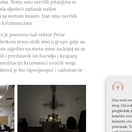
ooma. Temu smo završili pitanjima te
ila sljedeći zadatak našim
i sa svetom misom. Dan smo završili
im krizmanicima.
io je ponovno naš rektor Petar
vršetkom tema otišli smo u grupe gdje su
smo zajedno na svetu misu na kojoj su se
i i predstavili im Kursiljo i Krapanj.
meditaciju krizmanici uručili svoja
Vikend je bio ispunjavajuć i radostan te
Ova web stra
istoj. Od ov
preglednik j
kolačiće tre
koristite ov
pristanak. T
ovih kolačić