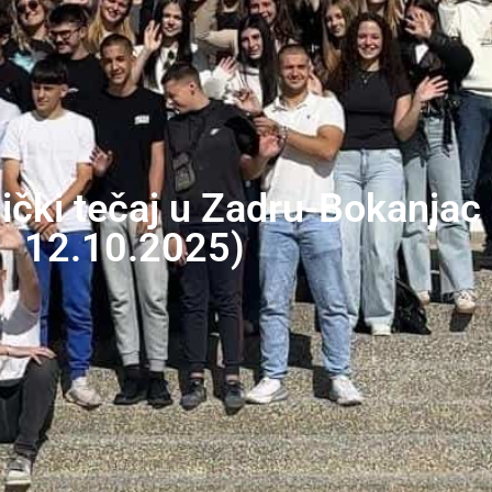
nički tečaj u Zadru-Bokanja
12.10.2025)