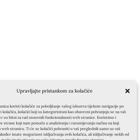
Upravljajte pristankom za kolačiće
nica koristi kolačiće za poboljšanje vašeg iskustva tijekom navigacije po
ih kolačića, kolačići koji su kategorizirani kao obavezni pohranjuju se na vaš
er su bitni za rad osnovnih funkcionalnosti web stranice. Koristimo i
će strane koji nam pomažu u analiziranju i razumijevanju načina na koji
u web stranicu. Ti će se kolačići pohraniti u vaš preglednik samo uz vaš
akođer imate mogućnost isključivanja ovih kolačića, ali isključivanje nekih od
a može imati utjecaja na vaše iskustvo pregledavanja stranice.