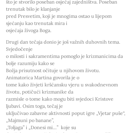
što je stvorilo poseban osjećaj zajedništva. Poseban
trenutak bilo je klanjanje
pred Presvetim, koji je mnogima ostao u lijepom
sjećanju kao trenutak mira i
osjećaja živoga Boga.
Drugi dan tečaja donio je još važnih duhovnih tema.
Svjedočenje
o milosti i sakramentima pomoglo je krizmanicima da
bolje razumiju kako se
Božja prisutnost očituje u njihovom životu.
Animatorica Martina govorila je o
tome kako živjeti kršćansku vjeru u svakodnevnom
životu, potičući krizmanike da
razmisle o tome kako mogu biti svjedoci Kristove
ljubavi. Osim toga, tečaj je
uključivao zabavne aktivnosti poput igre „Vjetar puše“,
„Majmuni po banane”,
„Toljaga” i „Donesi mi…” koje su