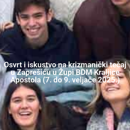
Osvrt i iskustvo na krizmanički tečaj
u Zaprešiću u Župi BDM Kraljice
Apostola (7. do 9. veljače 2025.)