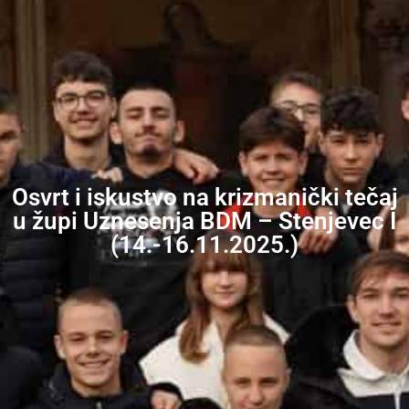
Osvrt i iskustvo na krizmanički tečaj
u župi Uznesenja BDM – Stenjevec I
(14.-16.11.2025.)