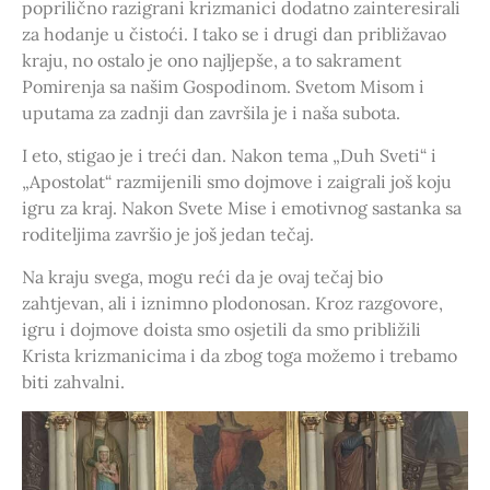
poprilično razigrani krizmanici dodatno zainteresirali
za hodanje u čistoći. I tako se i drugi dan približavao
kraju, no ostalo je ono najljepše, a to sakrament
Pomirenja sa našim Gospodinom. Svetom Misom i
uputama za zadnji dan završila je i naša subota.
I eto, stigao je i treći dan. Nakon tema „Duh Sveti“ i
„Apostolat“ razmijenili smo dojmove i zaigrali još koju
igru za kraj. Nakon Svete Mise i emotivnog sastanka sa
roditeljima završio je još jedan tečaj.
Na kraju svega, mogu reći da je ovaj tečaj bio
zahtjevan, ali i iznimno plodonosan. Kroz razgovore,
igru i dojmove doista smo osjetili da smo približili
Krista krizmanicima i da zbog toga možemo i trebamo
biti zahvalni.