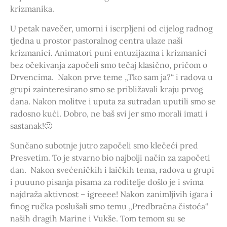
krizmanika.
U petak navečer, umorni i iscrpljeni od cijelog radnog
tjedna u prostor pastoralnog centra ulaze naši
krizmanici. Animatori puni entuzijazma i krizmanici
bez očekivanja započeli smo tečaj klasično, pričom o
Drvencima. Nakon prve teme „Tko sam ja?“ i radova u
grupi zainteresirano smo se približavali kraju prvog
dana. Nakon molitve i uputa za sutradan uputili smo se
radosno kući. Dobro, ne baš svi jer smo morali imati i
sastanak!🙂
Sunčano subotnje jutro započeli smo klečeći pred
Presvetim. To je stvarno bio najbolji način za započeti
dan. Nakon svećeničkih i laičkih tema, radova u grupi
i puuuno pisanja pisama za roditelje došlo je i svima
najdraža aktivnost – igreeee! Nakon zanimljivih igara i
finog ručka poslušali smo temu „Predbračna čistoća“
naših dragih Marine i Vukše. Tom temom su se