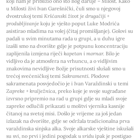
koji nam je približio ono što Bog daruje – Milost. Kako
u Milosti živi Ivan Garešnički, čuli smo u njegovoj
dvostrukoj temi
Kršćanski život je drugačiji +
produbljivanje
koju je vješto poput Luke Modrića
asistirao mladima na volej (čitaj promišljanje). Golovi su
padali u svim minutama rada u grupi, a u duhu igre
izašli smo na dvorište gdje je potpunu koncentraciju
zaplijenila izmjena riječi
kapetan i mornar.
Bilo je
vidljivo da je atmosfera na vrhuncu, a o vidljivim
znakovima nevidljive Božje prisutnosti slušali smo u
trećoj svećeničkoj temi
Sakramenti.
Plodove
sakramenata posvjedočio je i Ivan Varaždinski u temi
Zapreke + kralježnica,
preko koje je svoje sugrađane
izvrsno pripremio na rad u grupi gdje su mladi svoje
zapreke odlučili prikazati u molitvi vjernika kasnije
čitanoj na svetoj misi. Došlo je vrijeme za još jedan
izlazak na dvorište, gdje se održala tradicionalna prva
varaždinska sinjska alka. Svoje alkarske vještine iskušali
su svi, no prvi i jedini pogodak
u sridu
ipak je postigao