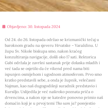
Objavljeno:
30. listopada 2024
Od 24. do 26. listopada održao se krizmanički tečaj u
baroknom gradu na sjeveru Hrvatske – Varaždinu. U
župu Sv. Nikole biskupa smo, nakon kraćeg
konzultiranja navigacije, došli oko 17 sati. Rektorica
Gabi održala je završni sastanak prije dolaska mladih i
već tada se osjetilo da će vikend pred nama biti
ispunjen osmijehom i ugodnom atmosferom. Prvo smo
kratko predstavili sebe, a onda je župnik, velečasni
Najman, kao naš dugogodišnji suradnik predstavio i
Kursiljo. Uslijedila je već naširoko poznata priča o
drvencima, a nakon nje se katedre ponovno primio naš
domaćin koji je u prvoj temi
Tko sam ja?
posvjestio