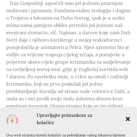
Dan Gospodnji započeli smo još jednom jutarnjom
molitvom i pjesmom. Fundamentalnu teologiju i dogme
o Trojstvu s fokusom na Duha Svetog, ipak je u nešto
svima nama jasnijem obliku priredio još jednom naš
svestrani domaćin, vlč. Najman, a darove koje nam Duh
Sveti daje i njihovo korištenje u svojoj svakodnevici
posvjedočila je animatorica Petra. Njen
apostolat
bio je
vidljiv za vrijeme trajanja cijelog tečaja, a ponajviše u
pripremi skoro cijele grupe krizmanika za sudjelovanje
na nedjeljnoj svetoj misi, gdje je (izgleda) koristila svih
7 darova. Po završetku mise, u crkvi su ostali i roditelji
krizmanika, koji su prvo poslušali još jedno
predstavljanje Kursilja od strane naše rektorice Gabi, a
onda su i oni prošli svoju malu
duhovnu obnovu
kroz
emotivan trenutak čitanja pisama koje su im njihovi
mladi napisali. Uz suze radosnice, ali i završnu
Upravljajte pristankom za
fotografiju, oprostili smo se jedni od drugih i otišli
kolačiće
svaki na svoju nedjeljnu juhicu. Iako su dojmovi još
svježi, izgleda da smo svi zajedno svjesni kako je Bog
Ova web stranica koristi kolačiće za poboljšanje vašeg iskustva tijekom