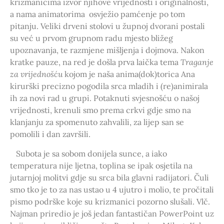
krizmanicima izvor njihove vrijednosti i originalnosti,
a nama animatorima osvježio pamćenje po tom
pitanju. Veliki drveni stolovi u župnoj dvorani postali
su već u prvom grupnom radu mjesto bližeg
upoznavanja, te razmjene mišljenja i dojmova. Nakon
kratke pauze, na red je došla prva laička tema
Traganje
za vrijednošću
kojom je naša anima(dok)torica Ana
kirurški precizno pogodila srca mladih i (re)animirala
ih za novi rad u grupi. Potaknuti svjesnošću o našoj
vrijednosti, krenuli smo prema crkvi gdje smo na
klanjanju za spomenuto zahvalili, za lijep san se
pomolili i dan završili.
Subota je sa sobom donijela sunce, a iako
temperatura nije ljetna, toplina se ipak osjetila na
jutarnjoj molitvi gdje su srca bila glavni radijatori. Čuli
smo tko je to za nas ustao u 4 ujutro i molio, te pročitali
pismo podrške koje su krizmanici pozorno slušali. Vlč.
Najman priredio je još jedan fantastičan PowerPoint uz