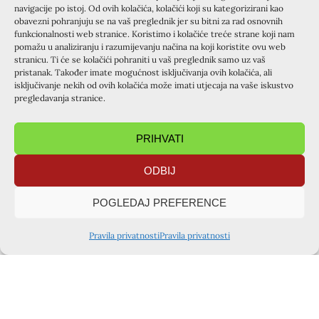
navigacije po istoj. Od ovih kolačića, kolačići koji su kategorizirani kao
baroknom gradu pružio jednu radosnu renesansu.
obavezni pohranjuju se na vaš preglednik jer su bitni za rad osnovnih
funkcionalnosti web stranice. Koristimo i kolačiće treće strane koji nam
Hrvoje Crnogaj
pomažu u analiziranju i razumijevanju načina na koji koristite ovu web
stranicu. Ti će se kolačići pohraniti u vaš preglednik samo uz vaš
pristanak. Također imate mogućnost isključivanja ovih kolačića, ali
isključivanje nekih od ovih kolačića može imati utjecaja na vaše iskustvo
pregledavanja stranice.
PRIHVATI
ODBIJ
POGLEDAJ PREFERENCE
Pravila privatnosti
Pravila privatnosti