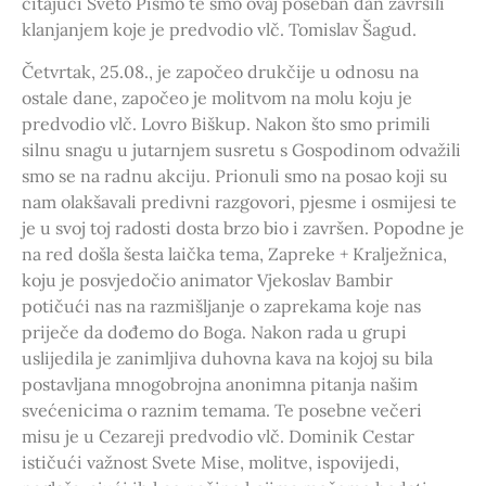
čitajući Sveto Pismo te smo ovaj poseban dan završili
klanjanjem koje je predvodio vlč. Tomislav Šagud.
Četvrtak, 25.08., je započeo drukčije u odnosu na
ostale dane, započeo je molitvom na molu koju je
predvodio vlč. Lovro Biškup. Nakon što smo primili
silnu snagu u jutarnjem susretu s Gospodinom odvažili
smo se na radnu akciju. Prionuli smo na posao koji su
nam olakšavali predivni razgovori, pjesme i osmijesi te
je u svoj toj radosti dosta brzo bio i završen. Popodne je
na red došla šesta laička tema, Zapreke + Kralježnica,
koju je posvjedočio animator Vjekoslav Bambir
potičući nas na razmišljanje o zaprekama koje nas
priječe da dođemo do Boga. Nakon rada u grupi
uslijedila je zanimljiva duhovna kava na kojoj su bila
postavljana mnogobrojna anonimna pitanja našim
svećenicima o raznim temama. Te posebne večeri
misu je u Cezareji predvodio vlč. Dominik Cestar
ističući važnost Svete Mise, molitve, ispovijedi,