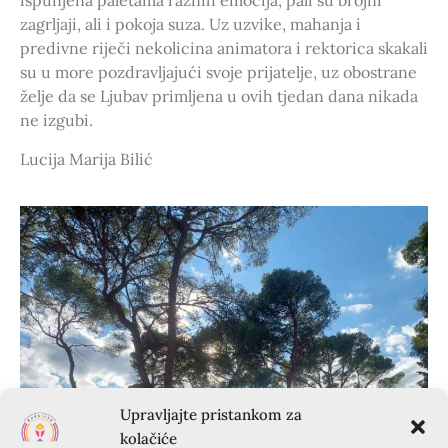
ispunjena paletama raznih emocija, pali su brojni
zagrljaji, ali i pokoja suza. Uz uzvike, mahanja i
predivne riječi nekolicina animatora i rektorica skakali
su u more pozdravljajući svoje prijatelje, uz obostrane
želje da se Ljubav primljena u ovih tjedan dana nikada
ne izgubi.
Lucija Marija Bilić
Upravljajte pristankom za
kolačiće