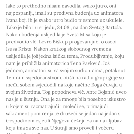
Iako to prethodno nisam navodila, svako jutro, oni
najpospaniji, imali su predivna buđenja uz animatora
Ivana koji ih je svako jutro budio pjesmom uz ukulele.
Tako je bilo i u srijedu, 24.08., na dan Svetog Bartola.
Nakon buđenja uslijedila je Sveta Misa koju je
predvodio vlč. Lovro Biškup progovarajući o osobi
Isusa Krista. Nakon kratkog slobodnog vremena
uslijedila je još jedna laička tema, Produbljivanje, koju
nam je približila animatorica Tena Pavlović. Još
jednom, animatori su sa svojim sudionicima, potaknuti
Teninim svjedočanstvom, otišli na rad u grupi gdje su
među sobom svjedočili na koje načine Boga čuvaju u
svojim životima. Tog popodneva vlč. Ante Bojanić uveo
nas je u šutnju. Ona je za mnoge bila posebno iskustvo
u kojem su razmatrajući i moleći se, primajući
sakrament pomirenja te družeći se jedan na jedan s
Gospodinom osjetili Njegovu čežnju za nama i ljubav
koju ima za sve nas. U šutnji smo proveli i večeru