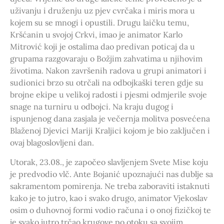
uživanju i druženju uz pjev cvrčaka i miris mora u
kojem su se mnogi i opustili. Drugu laičku temu,
Kršćanin u svojoj Crkvi, imao je animator Karlo
Mitrović koji je ostalima dao predivan poticaj da u
grupama razgovaraju o Božjim zahvatima u njihovim
životima. Nakon završenih radova u grupi animatori i
sudionici brzo su otrčali na odbojkaški teren gdje su
brojne ekipe u velikoj radosti i pjesmi odmjerile svoje
snage na turniru u odbojci. Na kraju dugog i
ispunjenog dana zasjala je večernja molitva posvećena
Blaženoj Djevici Mariji Kraljici kojom je bio zaključen i
ovaj blagoslovljeni dan.
Utorak, 23.08., je započeo slavljenjem Svete Mise koju
je predvodio vlč. Ante Bojanić upoznajući nas dublje sa
sakramentom pomirenja. Ne treba zaboraviti istaknuti
kako je to jutro, kao i svako drugo, animator Vjekoslav
osim o duhovnoj formi vodio računa i o onoj fizičkoj te
je svako jutro trčao krugove po otoku sa svojim