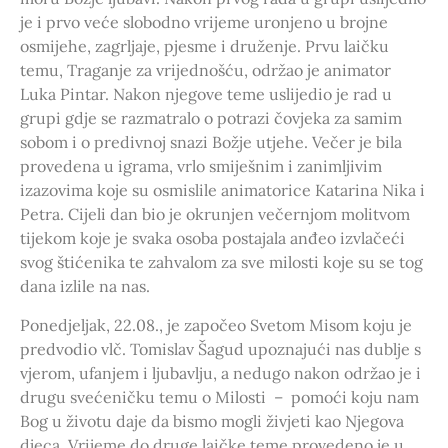
je i prvo veće slobodno vrijeme uronjeno u brojne
osmijehe, zagrljaje, pjesme i druženje. Prvu laičku
temu, Traganje za vrijednošću, održao je animator
Luka Pintar. Nakon njegove teme uslijedio je rad u
grupi gdje se razmatralo o potrazi čovjeka za samim
sobom i o predivnoj snazi Božje utjehe. Večer je bila
provedena u igrama, vrlo smiješnim i zanimljivim
izazovima koje su osmislile animatorice Katarina Nika i
Petra. Cijeli dan bio je okrunjen večernjom molitvom
tijekom koje je svaka osoba postajala anđeo izvlačeći
svog štićenika te zahvalom za sve milosti koje su se tog
dana izlile na nas.
Ponedjeljak, 22.08., je započeo Svetom Misom koju je
predvodio vlč. Tomislav Šagud upoznajući nas dublje s
vjerom, ufanjem i ljubavlju, a nedugo nakon održao je i
drugu svećeničku temu o Milosti – pomoći koju nam
Bog u životu daje da bismo mogli živjeti kao Njegova
djeca. Vrijeme do druge laičke teme provedeno je u