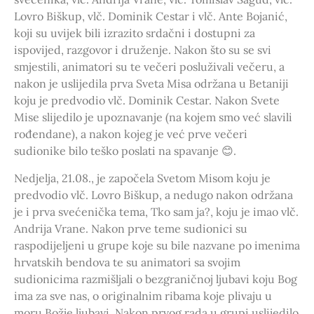
Lovro Biškup, vlč. Dominik Cestar i vlč. Ante Bojanić,
koji su uvijek bili izrazito srdačni i dostupni za
ispovijed, razgovor i druženje. Nakon što su se svi
smjestili, animatori su te večeri posluživali večeru, a
nakon je uslijedila prva Sveta Misa održana u Betaniji
koju je predvodio vlč. Dominik Cestar. Nakon Svete
Mise slijedilo je upoznavanje (na kojem smo već slavili
rođendane), a nakon kojeg je već prve večeri
sudionike bilo teško poslati na spavanje 😊.
Nedjelja, 21.08., je započela Svetom Misom koju je
predvodio vlč. Lovro Biškup, a nedugo nakon održana
je i prva svećenička tema, Tko sam ja?, koju je imao vlč.
Andrija Vrane. Nakon prve teme sudionici su
raspodijeljeni u grupe koje su bile nazvane po imenima
hrvatskih bendova te su animatori sa svojim
sudionicima razmišljali o bezgraničnoj ljubavi koju Bog
ima za sve nas, o originalnim ribama koje plivaju u
moru Božje ljubavi. Nakon prvog rada u grupi uslijedilo