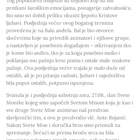
Tog popodneva uslijedili su dojmovi koji su bili
protkani šarolikim emocijama, ponajprije zahvalnošću
što smo svi dobili priliku okusiti ljepotu Kristove
ljubavi. Posljednja večer ovog bogatog termina
provedena je na Balu anđela. Bal je bio otvoren
skečevima koje su priredili animatori i njihove grupe,
a nastavljen je posebnim događajem – otkrivanjem tko
je kome bio anđeo, tko je za koga posebno molio i
poklanjao mu pažnju kroz pisma i ostale male znakove
pažnje. Ova posljednja večer trajala je malo duže od
ostalih, ali je po pitanju radosti, ljubavi i zajedništva
bila poput ostalih, potpuno ispunjena.
Svanula je i posljednja subotnja zora, 27.08., dan Svete
Monike kojeg smo započeli Svetom Misom koju je kao i
sve druge Svete Mise animirao naš predivan
slavljenički tim, a ovu je predvodio vlč. Ante Bojanić.
Nakon Svete Mise i doručka brzo smo prionuli na
spremanje. Šećući se prema brodu srca su bila