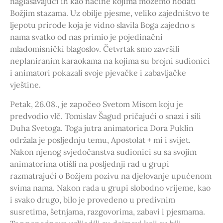
naglašavajući ih kao načine kojima možemo hodati
Božjim stazama. Uz obilje pjesme, veliko zajedništvo te
ljepotu prirode koja je vidno slavila Boga zajedno s
nama svatko od nas primio je pojedinačni
mladomisnički blagoslov. Četvrtak smo završili
neplaniranim karaokama na kojima su brojni sudionici
i animatori pokazali svoje pjevačke i zabavljačke
vještine.
Petak, 26.08., je započeo Svetom Misom koju je
predvodio vlč. Tomislav Šagud pričajući o snazi i sili
Duha Svetoga. Toga jutra animatorica Dora Puklin
održala je posljednju temu, Apostolat + mi i svijet.
Nakon njenog svjedočanstva sudionici su sa svojim
animatorima otišli na posljednji rad u grupi
razmatrajući o Božjem pozivu na djelovanje upućenom
svima nama. Nakon rada u grupi slobodno vrijeme, kao
i svako drugo, bilo je provedeno u predivnim
susretima, šetnjama, razgovorima, zabavi i pjesmama.