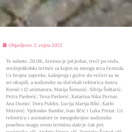
Objavljeno:
2. rujna 2022
Te subote, 20.08., krenuo je još jedan, treći po redu,
srednjoškolski termin za kojim su mnoga srca čeznula.
Uz brojne zapreke, kašnjenja i gužve do večeri su se
svi okupili, a sudionike su dočekali rektorica Antea
Kvesić i 12 animatora, Marija Šimunić, Silvija Šoštarić,
Petra Pavlović, Tena Pavlović, Katarina Nika Pernar,
Ana Dumić, Dora Puklin, Lucija Marija Bilić, Karlo
Mitrović, Vjekoslav Bambir, Ivan Ilčić i Luka Pintar. Uz
rektoricu i animatore te mnogobrojne sudionike
posebnu snagu ovom terminu dalo je čak pet
svećenika, vlč. Andrija Vrane, vlč. Tomislav Šagud, vlč.