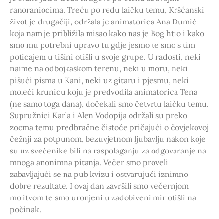
ranoraniocima. Treću po redu laičku temu, Kršćanski
život je drugačiji, održala je animatorica Ana Dumić
koja nam je približila misao kako nas je Bog htio i kako
smo mu potrebni upravo tu gdje jesmo te smo s tim
poticajem u tišini otišli u svoje grupe. U radosti, neki
naime na odbojkaškom terenu, neki u moru, neki
pišući pisma u Kani, neki uz gitaru i pjesmu, neki
moleći krunicu koju je predvodila animatorica Tena
(ne samo toga dana), dočekali smo četvrtu laičku temu.
Supružnici Karla i Alen Vodopija održali su preko
zooma temu predbračne čistoće pričajući o čovjekovoj
čežnji za potpunom, bezuvjetnom ljubavlju nakon koje
su uz svećenike bili na raspolaganju za odgovaranje na
mnoga anonimna pitanja. Večer smo proveli
zabavljajući se na pub kvizu i ostvarujući iznimno
dobre rezultate. I ovaj dan završili smo večernjom
molitvom te smo uronjeni u zadobiveni mir otišli na
počinak.