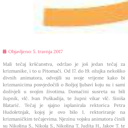
Objavljeno:
5. travnja 2017
Mali tečaj kršćanstva, održao je još jedan tečaj za
krizmanike, i to u Pitomači. Od 17. do 19. ožujka nekoliko
divnih animatora, odvojili su svoje vrijeme kako bi
krizmanicima posvjedočili o Božjoj ljubavi koju su i sami
doživjeli u svojim životima. Domaćini susreta su bili
župnik, vlč. Ivan Puškadija, te župni vikar vlč. Siniša
Blatarić. Tečaj je sjajno isplanirala rektorica Petra
Hudoletnjak, kojoj je ovo bilo 1. rektoriranje na
krizmaničkim tečajevima. Njezinu vojsku animatora činili
su Nikolina S., Nikola S., Nikolina T, Judita H., Jakov T. te