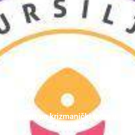
Osvrt na krizmanički tečaj u
Pitomači