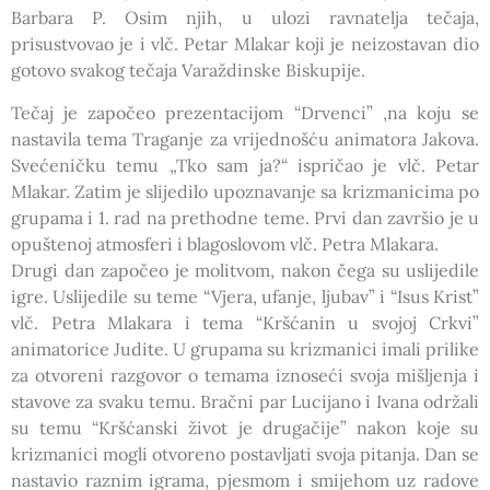
Barbara P. Osim njih, u ulozi ravnatelja tečaja,
prisustvovao je i vlč. Petar Mlakar koji je neizostavan dio
gotovo svakog tečaja Varaždinske Biskupije.
Tečaj je započeo prezentacijom “Drvenci” ,na koju se
nastavila tema Traganje za vrijednošću animatora Jakova.
Svećeničku temu „Tko sam ja?“ ispričao je vlč. Petar
Mlakar. Zatim je slijedilo upoznavanje sa krizmanicima po
grupama i 1. rad na prethodne teme. Prvi dan završio je u
opuštenoj atmosferi i blagoslovom vlč. Petra Mlakara.
Drugi dan započeo je molitvom, nakon čega su uslijedile
igre. Uslijedile su teme “Vjera, ufanje, ljubav” i “Isus Krist”
vlč. Petra Mlakara i tema “Kršćanin u svojoj Crkvi”
animatorice Judite. U grupama su krizmanici imali prilike
za otvoreni razgovor o temama iznoseći svoja mišljenja i
stavove za svaku temu. Bračni par Lucijano i Ivana održali
su temu “Kršćanski život je drugačije” nakon koje su
krizmanici mogli otvoreno postavljati svoja pitanja. Dan se
nastavio raznim igrama, pjesmom i smijehom uz radove