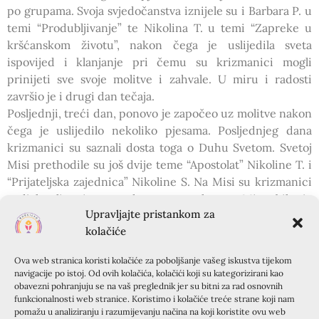
po grupama. Svoja svjedočanstva iznijele su i Barbara P. u
temi “Produbljivanje” te Nikolina T. u temi “Zapreke u
kršćanskom životu”, nakon čega je uslijedila sveta
ispovijed i klanjanje pri čemu su krizmanici mogli
prinijeti sve svoje molitve i zahvale. U miru i radosti
završio je i drugi dan tečaja.
Posljednji, treći dan, ponovo je započeo uz molitve nakon
čega je uslijedilo nekoliko pjesama. Posljednjeg dana
krizmanici su saznali dosta toga o Duhu Svetom. Svetoj
Misi prethodile su još dvije teme “Apostolat” Nikoline T. i
“Prijateljska zajednica” Nikoline S. Na Misi su krizmanici
sudjelovali prinosom darova, a nakon sv.Mise bilo je
Upravljajte pristankom za
zajedničko fotografiranje. Sam kraj tečaja krizmanici su
kolačiće
pisali dojmove, a i animatori su iznijeli svoje dojmove,
nakon čega su krizmanici pošli svojim kućama.
Ova web stranica koristi kolačiće za poboljšanje vašeg iskustva tijekom
Ova tri dana, iako brzo prošla, ostat će mnogim
navigacije po istoj. Od ovih kolačića, kolačići koji su kategorizirani kao
krizmanicima u lijepom sjećanju. Iako tužni što je kratko
obavezni pohranjuju se na vaš preglednik jer su bitni za rad osnovnih
funkcionalnosti web stranice. Koristimo i kolačiće treće strane koji nam
trajalo, otišli su ispunjeni, te sa osmijehom na licima.
pomažu u analiziranju i razumijevanju načina na koji koristite ovu web