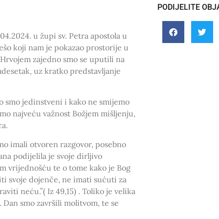
PODIJELITE OBJ
04.2024. u župi sv. Petra apostola u
šo koji nam je pokazao prostorije u
 Hrvojem zajedno smo se uputili na
desetak, uz kratko predstavljanje
o smo jedinstveni i kako ne smijemo
ajemo najveću važnost Božjem mišljenju,
ca.
mo imali otvoren razgovor, posebno
 podijelila je svoje dirljivo
tom vrijednošću te o tome kako je Bog
ti svoje dojenče, ne imati sućuti za
viti neću.”( Iz 49,15) . Toliko je velika
. Dan smo završili molitvom, te se