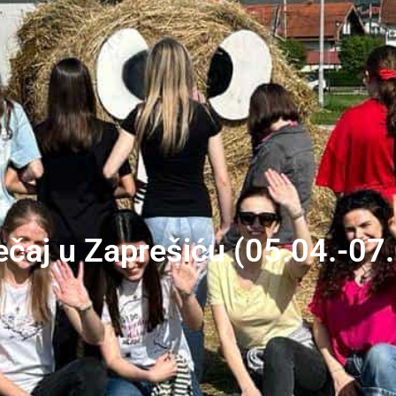
ečaj u Zaprešiću (05.04.-07