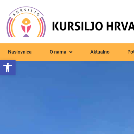
Naslovnica
O nama
Aktualno
Pot
Open toolbar