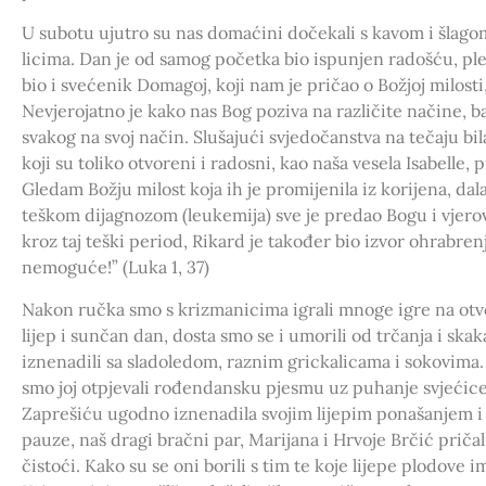
U subotu ujutro su nas domaćini dočekali s kavom i šlago
licima. Dan je od samog početka bio ispunjen radošću, pl
bio i svećenik Domagoj, koji nam je pričao o Božjoj milosti,
Nevjerojatno je kako nas Bog poziva na različite načine, 
svakog na svoj način. Slušajući svjedočanstva na tečaju bi
koji su toliko otvoreni i radosni, kao naša vesela Isabelle, p
Gledam Božju milost koja ih je promijenila iz korijena, dala
teškom dijagnozom (leukemija) sve je predao Bogu i vjero
kroz taj teški period, Rikard je također bio izvor ohrabren
nemoguće!” (Luka 1, 37)
Nakon ručka smo s krizmanicima igrali mnoge igre na otvo
lijep i sunčan dan, dosta smo se i umorili od trčanja i skak
iznenadili sa sladoledom, raznim grickalicama i sokovima
smo joj otpjevali rođendansku pjesmu uz puhanje svjećic
Zaprešiću ugodno iznenadila svojim lijepim ponašanjem 
pauze, naš dragi bračni par, Marijana i Hrvoje Brčić prič
čistoći. Kako su se oni borili s tim te koje lijepe plodove i