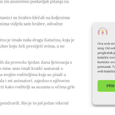
su im anonimno postavljali pitanja na
manici su hrabro klečali na koljenima
enima vidjela sam hrabre, odvažne
.
stvo je imala naša draga Katarina, koja je
Ova web stra
ubav koju želi prenijeti svima, a ne
istoj. Od ov
preglednik j
kolačiće tre
ih da provedu tjedan dana ljetovanja s
koristite ov
pristanak. T
n mise smo imali kratki sastanak s
ovih kolačić
 svojim roditeljima koja su pisali u
da i mi animatori, zajedno s njihovim
PRI
ti kako roditelji sa suzama u očima grle
pozdravili. Bio je to još jedan vikend