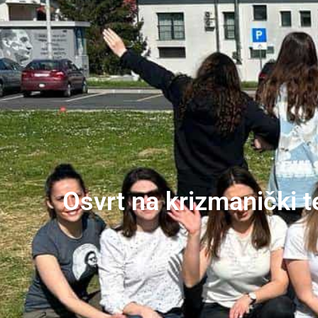
Osvrt na krizmanički t