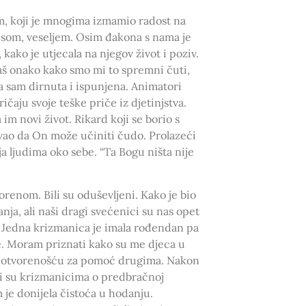
m, koji je mnogima izmamio radost na
esom, veseljem. Osim đakona s nama je
 kako je utjecala na njegov život i poziv.
baš onako kako smo mi to spremni čuti,
la sam dirnuta i ispunjena. Animatori
ričaju svoje teške priče iz djetinjstva.
 im novi život. Rikard koji se borio s
vao da On može učiniti čudo. Prolazeći
ja ljudima oko sebe. “Ta Bogu ništa nije
renom. Bili su oduševljeni. Kako je bio
anja, ali naši dragi svećenici su nas opet
. Jedna krizmanica je imala rođendan pa
e. Moram priznati kako su me djeca u
i otvorenošću za pomoć drugima. Nakon
ali su krizmanicima o predbračnoj
m je donijela čistoća u hodanju.