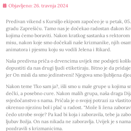
Objavljeno:
26. travnja 2024
Predivan vikend s Kursiljo ekipom započeo je u petak, 05.
gradu Zaprešiću. Tamo nas je dočekao radostan đakon Kre
kojima ćemo boraviti. Nakon kratkog sastanka s rektorom
misu, nakon koje smo dočekali naše krizmanike, njih osam
animatora i pjesmu koju su vodili Jelena i Rikard.
Naša predivna priča o drvencima uvijek me podsjeti kolik
dopustiti da nas drugi ljudi etiketiraju. Bitno je da prid
jer On misli da smo jedinstveni! Njegova smo ljubljena dje
Nakon teme Tko sam ja?, išli smo u male grupe u kojima s
dečki, a posebno cure. Nakon malih grupa, naša draga Dijana
svjedočanstvo s nama. Pričala je o svojoj potrazi za vlasti
okrenuo njezinu bol i plač u radost. “Može li žena zaboravi
čedo utrobe svoje? Pa kad bi koja i zaboravila, tebe ja zabora
ljubav Božja. On nas nikada ne zaboravlja. Uvijek je s nama
pozdravili s krizmanicima.