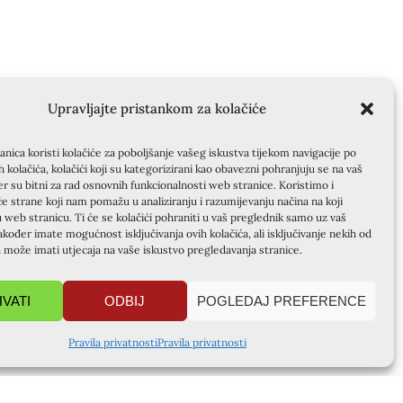
Upravljajte pristankom za kolačiće
nica koristi kolačiće za poboljšanje vašeg iskustva tijekom navigacije po
ih kolačića, kolačići koji su kategorizirani kao obavezni pohranjuju se na vaš
er su bitni za rad osnovnih funkcionalnosti web stranice. Koristimo i
će strane koji nam pomažu u analiziranju i razumijevanju načina na koji
u web stranicu. Ti će se kolačići pohraniti u vaš preglednik samo uz vaš
akođer imate mogućnost isključivanja ovih kolačića, ali isključivanje nekih od
a može imati utjecaja na vaše iskustvo pregledavanja stranice.
HVATI
ODBIJ
POGLEDAJ PREFERENCE
Pravila privatnosti
Pravila privatnosti