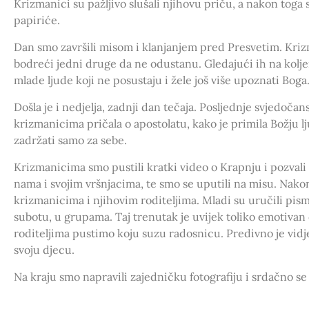
Krizmanici su pažljivo slušali njihovu priču, a nakon toga 
papiriće.
Dan smo završili misom i klanjanjem pred Presvetim. Kriz
bodreći jedni druge da ne odustanu. Gledajući ih na kolj
mlade ljude koji ne posustaju i žele još više upoznati Boga
Došla je i nedjelja, zadnji dan tečaja. Posljednje svjedočan
krizmanicima pričala o apostolatu, kako je primila Božju lj
zadržati samo za sebe.
Krizmanicima smo pustili kratki video o Krapnju i pozvali 
nama i svojim vršnjacima, te smo se uputili na misu. Nako
krizmanicima i njihovim roditeljima. Mladi su uručili pisma
subotu, u grupama. Taj trenutak je uvijek toliko emotivan 
roditeljima pustimo koju suzu radosnicu. Predivno je vidje
svoju djecu.
Na kraju smo napravili zajedničku fotografiju i srdačno se 
pun radosti, veselja i igre s dragim krizmanicima.