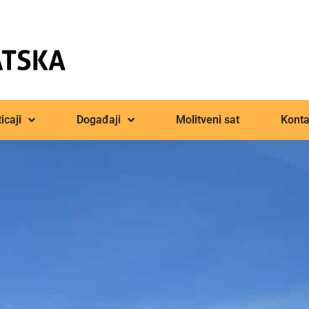
icaji
Događaji
Molitveni sat
Konta