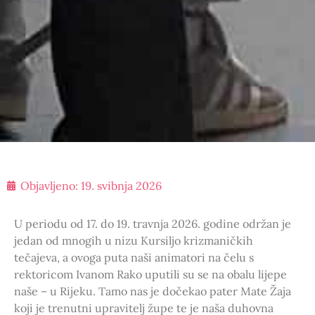
Objavljeno:
19. svibnja 2026
U periodu od 17. do 19. travnja 2026. godine održan je
jedan od mnogih u nizu Kursiljo krizmaničkih
tečajeva, a ovoga puta naši animatori na čelu s
rektoricom Ivanom Rako uputili su se na obalu lijepe
naše – u Rijeku. Tamo nas je dočekao pater Mate Žaja
koji je trenutni upravitelj župe te je naša duhovna