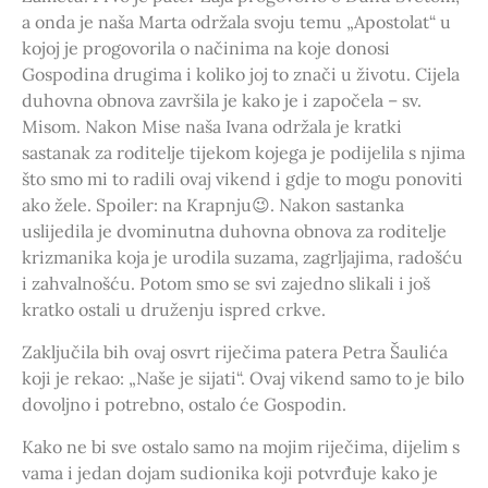
a onda je naša Marta održala svoju temu „Apostolat“ u
kojoj je progovorila o načinima na koje donosi
Gospodina drugima i koliko joj to znači u životu. Cijela
duhovna obnova završila je kako je i započela – sv.
Misom. Nakon Mise naša Ivana održala je kratki
sastanak za roditelje tijekom kojega je podijelila s njima
što smo mi to radili ovaj vikend i gdje to mogu ponoviti
ako žele. Spoiler: na Krapnju😉. Nakon sastanka
uslijedila je dvominutna duhovna obnova za roditelje
krizmanika koja je urodila suzama, zagrljajima, radošću
i zahvalnošću. Potom smo se svi zajedno slikali i još
kratko ostali u druženju ispred crkve.
Zaključila bih ovaj osvrt riječima patera Petra Šaulića
koji je rekao: „Naše je sijati“. Ovaj vikend samo to je bilo
dovoljno i potrebno, ostalo će Gospodin.
Kako ne bi sve ostalo samo na mojim riječima, dijelim s
vama i jedan dojam sudionika koji potvrđuje kako je