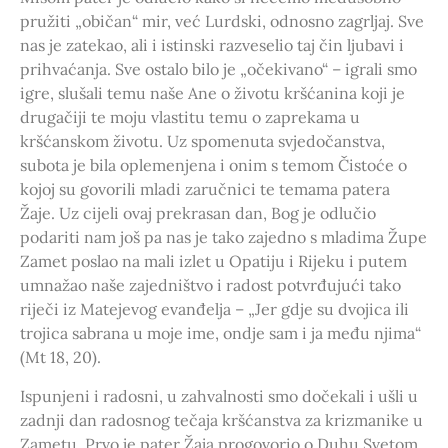
pružiti „običan“ mir, već Lurdski, odnosno zagrljaj. Sve
nas je zatekao, ali i istinski razveselio taj čin ljubavi i
prihvaćanja. Sve ostalo bilo je „očekivano“ – igrali smo
igre, slušali temu naše Ane o životu kršćanina koji je
drugačiji te moju vlastitu temu o zaprekama u
kršćanskom životu. Uz spomenuta svjedočanstva,
subota je bila oplemenjena i onim s temom Čistoće o
kojoj su govorili mladi zaručnici te temama patera
Žaje. Uz cijeli ovaj prekrasan dan, Bog je odlučio
podariti nam još pa nas je tako zajedno s mladima Župe
Zamet poslao na mali izlet u Opatiju i Rijeku i putem
umnažao naše zajedništvo i radost potvrđujući tako
riječi iz Matejevog evanđelja – „Jer gdje su dvojica ili
trojica sabrana u moje ime, ondje sam i ja među njima“
(Mt 18, 20).
Ispunjeni i radosni, u zahvalnosti smo dočekali i ušli u
zadnji dan radosnog tečaja kršćanstva za krizmanike u
Zametu. Prvo je pater Žaja progovorio o Duhu Svetom,