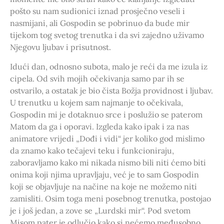
pošto su nam sudionici iznad prosječno veseli i
nasmijani, ali Gospodin se pobrinuo da bude mir
tijekom tog svetog trenutka i da svi zajedno uživamo
Njegovu ljubav i prisutnost.
Idući dan, odnosno subota, malo je reći da me izula iz
cipela. Od svih mojih očekivanja samo par ih se
ostvarilo, a ostatak je bio čista Božja providnost i ljubav.
U trenutku u kojem sam najmanje to očekivala,
Gospodin mi je dotaknuo srce i poslužio se paterom
Matom da ga i oporavi. Izgleda kako ipak i za nas
animatore vrijedi „Dođi i vidi“ jer koliko god mislimo
da znamo kako tečajevi teku i funkcioniraju,
zaboravljamo kako mi nikada nismo bili niti ćemo biti
onima koji njima upravljaju, već je to sam Gospodin
koji se objavljuje na načine na koje ne možemo niti
zamisliti. Osim toga meni posebnog trenutka, postojao
je i još jedan, a zove se „Lurdski mir“. Pod svetom
Misom pater je odlučio kako si nećemo međusobno