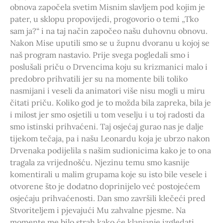
obnova započela svetim Misnim slavljem pod kojim je
pater, u sklopu propovijedi, progovorio o temi „Tko
sam ja?“ i na taj način započeo našu duhovnu obnovu.
Nakon Mise uputili smo se u župnu dvoranu u kojoj se
naš program nastavio. Prije svega pogledali smo i
poslušali priču o Drvencima koju su krizmanici malo i
predobro prihvatili jer su na momente bili toliko
nasmijani i veseli da animatori više nisu mogli u miru
čitati priču. Koliko god je to možda bila zapreka, bila je
i milost jer smo osjetili u tom veselju i u toj radosti da
smo istinski prihvaćeni. Taj osjećaj gurao nas je dalje
tijekom tečaja, pa i našu Leonardu koja je ubrzo nakon
Drvenaka podijelila s našim sudionicima kako je to ona
tragala za vrijednošću. Njezinu temu smo kasnije
komentirali u malim grupama koje su isto bile vesele i
otvorene što je dodatno doprinijelo već postojećem
osjećaju prihvaćenosti. Dan smo završili klečeći pred
Stvoriteljem i pjevajući Mu zahvalne pjesme. Na
momente me bilo strah kako će klanjanje izgledati