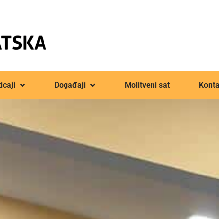
icaji
Događaji
Molitveni sat
Konta