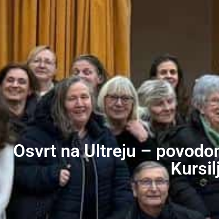
Osvrt na Ultreju – povodo
Kursil