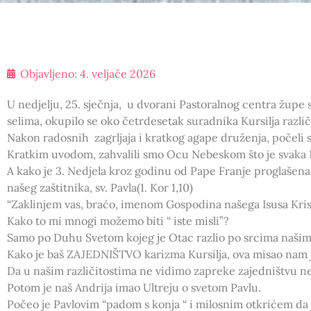
Objavljeno:
4. veljače 2026
U nedjelju, 25. sječnja, u dvorani Pastoralnog centra žup
selima, okupilo se oko četrdesetak suradnika Kursilja različ
Nakon radosnih zagrljaja i kratkog agape druženja, počeli 
Kratkim uvodom, zahvalili smo Ocu Nebeskom što je svaka Ned
A kako je 3. Nedjela kroz godinu od Pape Franje proglašena i 
našeg zaštitnika, sv. Pavla(1. Kor 1,10)
“Zaklinjem vas, braćo, imenom Gospodina našega Isusa Krista
Kako to mi mnogi možemo biti “ iste misli”?
Samo po Duhu Svetom kojeg je Otac razlio po srcima našim
Kako je baš ZAJEDNIŠTVO karizma Kursilja, ova misao nam je
Da u našim različitostima ne vidimo zapreke zajedništvu n
Potom je naš Andrija imao Ultreju o svetom Pavlu.
Počeo je Pavlovim “padom s konja “ i milosnim otkrićem da j