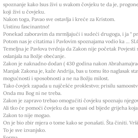
spoznanje kako Isus živi u svakom čovjeku te da je, progon
koji živi u čovjeku.
Nakon toga, Pavao sve ostavlja i kreće za Kristom.
Uistinu fascinantno!
Ponekad zaboravim da mrmljajući i sudeći drugoga, i ja “ pr
Potom nas je citatima i Pavlovim spoznajama vodio ka … S
Temeljna je Pavlova tvrdnja da Zakon nije početak Povjesti
oslanjala na Božje obećanje.
Zakon je naknadno dodan ( 430 godina nakon Abrahama)rad
Manjak Zakona je, kaže Andrija, bas u tomu što naglasak st
mogućnosti i sposobnosti a ne na Božju milost.
Tako čovjek zapada u najčešće proklestvo; prisilu samoostv
Onda mu Bog ni ne treba.
Zakon je zapravo trebao omogućiti čovjeku spoznaju njegove
Ali tko će pomoći čovjeku da se spasi od bijede grijeha koj
Zakon to nije mogao.
On je bio zbir mjera o tome kako se ponašati. Šta činiti. Vrši
To je sve izvanjsko.
Forma.