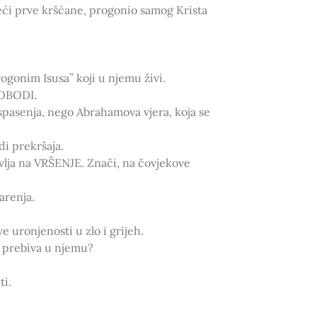
eći prve kršćane, progonio samog Krista
ogonim Isusa” koji u njemu živi.
LOBODI.
 spasenja, nego Abrahamova vjera, koja se
i prekršaja.
avlja na VRŠENJE. Znači, na čovjekove
arenja.
 uronjenosti u zlo i grijeh.
a prebiva u njemu?
ti.