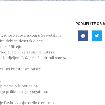
PODIJELITE OBJ
e sv. Ante Padovanskom u Sesvetskim
ite dobi te desetak djece.
smo s Ultrejim.
jelja prilika za slavlje Uskrsa.
Nedjeljom Božje riječi, citirali smo sv.
: svi budite iste misli!”
.
 svima bila poticajna.
ego priliku da ga obogatimo.
e Pavla s konja bacilo trenutno