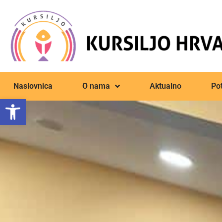
Naslovnica
O nama
Aktualno
Pot
Open toolbar