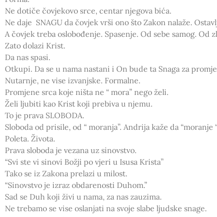
Ne dotiče čovjekovo srce, centar njegova bića.
Ne daje SNAGU da čovjek vrši ono što Zakon nalaže. Ostavlj
A čovjek treba oslobođenje. Spasenje. Od sebe samog. Od zl
Zato dolazi Krist.
Da nas spasi.
Otkupi. Da se u nama nastani i On bude ta Snaga za promje
Nutarnje, ne vise izvanjske. Formalne.
Promjene srca koje ništa ne “ mora” nego želi.
Želi ljubiti kao Krist koji prebiva u njemu.
To je prava SLOBODA.
Sloboda od prisile, od “ moranja”. Andrija kaže da “moran
Poleta. Života.
Prava sloboda je vezana uz sinovstvo.
“Svi ste vi sinovi Božji po vjeri u Isusa Krista”
Tako se iz Zakona prelazi u milost.
“Sinovstvo je izraz obdarenosti Duhom.”
Sad se Duh koji živi u nama, za nas zauzima.
Ne trebamo se vise oslanjati na svoje slabe ljudske snage.