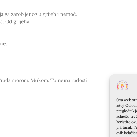
a ga zarobljenog u grijeh i nemoć.
a. Od grijeha.
ne.
je “rađa morom. Mukom. Tu nema radosti.
Ova web stra
istoj. Od ov
preglednik j
kolačiće tre
koristite ov
pristanak. T
ovih kolačić