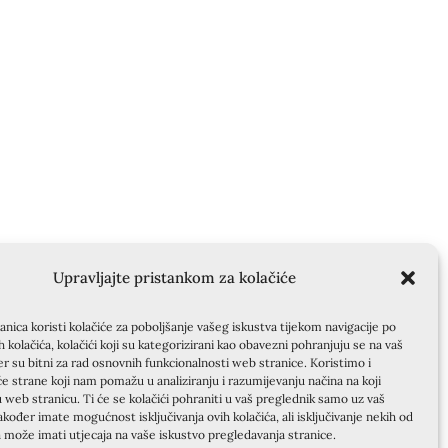
Upravljajte pristankom za kolačiće
nica koristi kolačiće za poboljšanje vašeg iskustva tijekom navigacije po
ih kolačića, kolačići koji su kategorizirani kao obavezni pohranjuju se na vaš
er su bitni za rad osnovnih funkcionalnosti web stranice. Koristimo i
će strane koji nam pomažu u analiziranju i razumijevanju načina na koji
u web stranicu. Ti će se kolačići pohraniti u vaš preglednik samo uz vaš
akođer imate mogućnost isključivanja ovih kolačića, ali isključivanje nekih od
a može imati utjecaja na vaše iskustvo pregledavanja stranice.