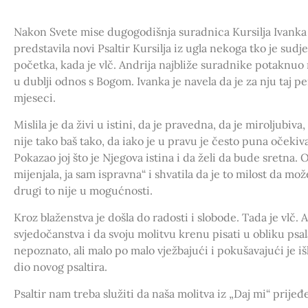
Nakon Svete mise dugogodišnja suradnica Kursilja Ivank
predstavila novi Psaltir Kursilja iz ugla nekoga tko je s
početka, kada je vlč. Andrija najbliže suradnike potaknuo 
u dublji odnos s Bogom. Ivanka je navela da je za nju taj
mjeseci.
Mislila je da živi u istini, da je pravedna, da je miroljubiva,
nije tako baš tako, da iako je u pravu je često puna očekiv
Pokazao joj što je Njegova istina i da želi da bude sretna. O
mijenjala, ja sam ispravna“ i shvatila da je to milost da mož
drugi to nije u mogućnosti.
Kroz blaženstva je došla do radosti i slobode. Tada je vlč
svjedočanstva i da svoju molitvu krenu pisati u obliku psal
nepoznato, ali malo po malo vježbajući i pokušavajući je iš
dio novog psaltira.
Psaltir nam treba služiti da naša molitva iz „Daj mi“ prijeđe