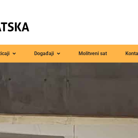
icaji
Događaji
Molitveni sat
Konta