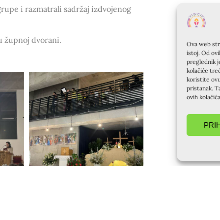
rupe i razmatrali sadržaj izdvojenog
u župnoj dvorani.
Ova web stra
istoj. Od ov
preglednik j
kolačiće tre
koristite ov
pristanak. T
ovih kolačić
PRI