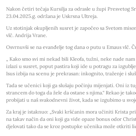
Nakon četiri tečaja Kursilja za odrasle u župi Presvetog S
23.04.2025.g. održana je Uskrsna Ultreja.
Uz stotinjak okupljenih susret je započeo sa Svetom misom 
vlč. Andrija Vrane.
Osvrnuvši se na evanđelje tog dana o putu u Emaus vlč. Čuli
„ Kako smo svi mi nekad bili Kleofa, tužni, neke nade nam 
izlazi u susret, poput pastira koji ide u potragu za izgub
Isus izbija na scenu je prekrasan: inkognito, traženje i slu
Tada se učenici koji ga slušaju počinju mijenjati. Oni iz t
strancem do toga da žele da ostane s njima.“ Rekao je takođe
probijati u naš svakodnevni život, kada se izgubimo u svojo
Za kraj je istaknuo: „Svaki kršćanin mora učiniti Krista 
na takav način da oni koji ga vide opaze bonus odor Christ
djelovati tako da se kroz postupke učenika može otkriti li