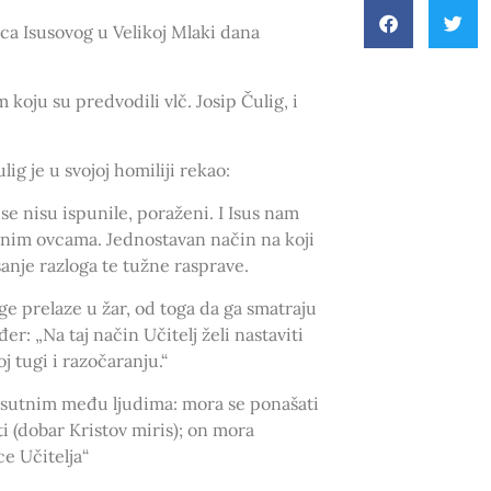
rca Isusovog u Velikoj Mlaki dana
koju su predvodili vlč. Josip Čulig, i
g je u svojoj homiliji rekao:
se nisu ispunile, poraženi. I Isus nam
ljenim ovcama. Jednostavan način na koji
šanje razloga te tužne rasprave.
uge prelaze u žar, od toga da ga smatraju
r: „Na taj način Učitelj želi nastaviti
j tugi i razočaranju.“
prisutnim među ljudima: mora se ponašati
i (dobar Kristov miris); on mora
ce Učitelja“