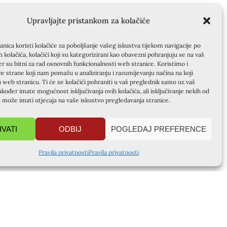
Upravljajte pristankom za kolačiće
nica koristi kolačiće za poboljšanje vašeg iskustva tijekom navigacije po
ih kolačića, kolačići koji su kategorizirani kao obavezni pohranjuju se na vaš
er su bitni za rad osnovnih funkcionalnosti web stranice. Koristimo i
će strane koji nam pomažu u analiziranju i razumijevanju načina na koji
u web stranicu. Ti će se kolačići pohraniti u vaš preglednik samo uz vaš
akođer imate mogućnost isključivanja ovih kolačića, ali isključivanje nekih od
a može imati utjecaja na vaše iskustvo pregledavanja stranice.
HVATI
ODBIJ
POGLEDAJ PREFERENCE
Pravila privatnosti
Pravila privatnosti