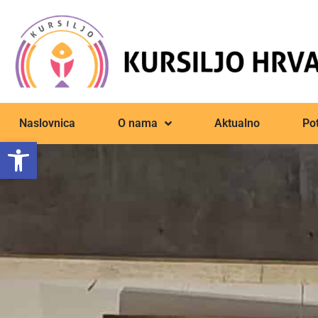
Naslovnica
O nama
Aktualno
Pot
Open toolbar