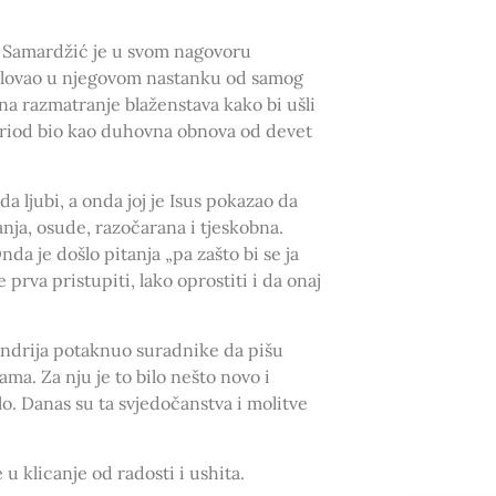
a Samardžić je u svom nagovoru
udjelovao u njegovom nastanku od samog
na razmatranje blaženstava kako bi ušli
 period bio kao duhovna obnova od devet
 da ljubi, a onda joj je Isus pokazao da
anja, osude, razočarana i tjeskobna.
nda je došlo pitanja „pa zašto bi se ja
e prva pristupiti, lako oprostiti i da onaj
. Andrija potaknuo suradnike da pišu
ama. Za nju je to bilo nešto novo i
lo. Danas su ta svjedočanstva i molitve
 u klicanje od radosti i ushita.