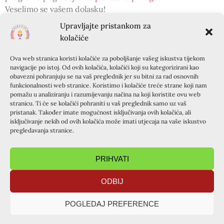
Veselimo se vašem dolasku!
Upravljajte pristankom za
Kursiljo Hrvatska
kolačiće
p.s. ako ste u srcu osjetili poticaj napraviti kolač i ponijeti
Ova web stranica koristi kolačiće za poboljšanje vašeg iskustva tijekom
sa sobom, poticaj je dobrodošao 🙂
navigacije po istoj. Od ovih kolačića, kolačići koji su kategorizirani kao
obavezni pohranjuju se na vaš preglednik jer su bitni za rad osnovnih
funkcionalnosti web stranice. Koristimo i kolačiće treće strane koji nam
PRETHODNA OBJAVA
SLIJEDEĆA OBJAVA
pomažu u analiziranju i razumijevanju načina na koji koristite ovu web
Tečaj za branitelje na otoku Krapnju: 17.-20. lipnja 2015.
Poziv na Mali tečaj u žubi BDM Žalosne (Špansko)
stranicu. Ti će se kolačići pohraniti u vaš preglednik samo uz vaš
pristanak. Također imate mogućnost isključivanja ovih kolačića, ali
PODIJELITE OBJAVU
isključivanje nekih od ovih kolačića može imati utjecaja na vaše iskustvo
pregledavanja stranice.
PRIHVATI
ODBIJ
POGLEDAJ PREFERENCE
TAJNIŠTVO ZAGREB