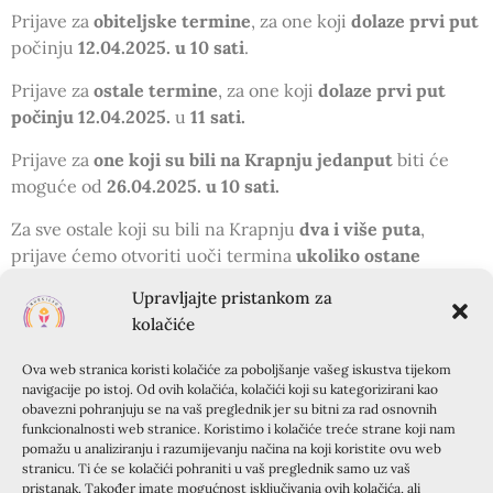
Prijave za
obiteljske termine
, za one koji
dolaze prvi put
počinju
12.04.2025. u 10 sati
.
Prijave za
ostale termine
, za one koji
dolaze prvi put
počinju 12.04.2025.
u
11 sati.
Prijave za
one koji su bili na Krapnju jedanput
biti će
moguće od
26.04.2025. u 10 sati.
Za sve ostale koji su bili na Krapnju
dva i više puta
,
prijave ćemo otvoriti uoči termina
ukoliko ostane
slobodnih mjesta
.
Upravljajte pristankom za
kolačiće
Prijaviti ćete se moći klikom na linkove koji će biti na
našoj web stranici.
Ova web stranica koristi kolačiće za poboljšanje vašeg iskustva tijekom
navigacije po istoj. Od ovih kolačića, kolačići koji su kategorizirani kao
Za prijavu na Krapanj nije obavezna prethodna
obavezni pohranjuju se na vaš preglednik jer su bitni za rad osnovnih
registracija na portal e-župe!
funkcionalnosti web stranice. Koristimo i kolačiće treće strane koji nam
pomažu u analiziranju i razumijevanju načina na koji koristite ovu web
U skladu s Općom uredbom (EU) 2016/679 (tzv. GDPR)
stranicu. Ti će se kolačići pohraniti u vaš preglednik samo uz vaš
koja je na razini EU u primjeni od svibnja 2018.g., sve
pristanak. Također imate mogućnost isključivanja ovih kolačića, ali