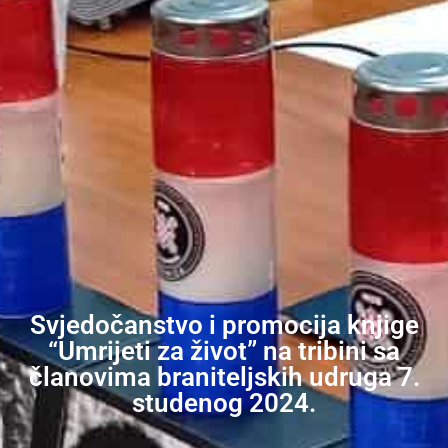
Svjedočanstvo i promocija knjige
“Umrijeti za život” na tribini sa
članovima braniteljskih udruga 7.
studenog 2024.