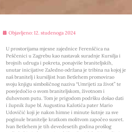
Objavljeno:
12. studenoga 2024
U prostorijama mjesne zajednice Ferenščica na
Peščenici u Zagrebu kao nastavak suradnje Kursilja i
brojnih udruga i pokreta, ponajviše braniteljskih,
unutar inicijative ZaJedno održana je tribina na kojoj je
naš branitelj i kursiljist Ivan Betlehem promovirao
svoju knjigu simboličnog naziva “Umrijeti za život” te
posvjedočio o svom braniteljskom, životnom i
duhovnom putu. Tom je prigodom podršku došao dati
i župnik župe bl. Augustina Kažotića pater Mario
Udovičić koji je nakon himne i minute šutnje za sve
poginule branitelje kratkom molitvom započeo susret.
Ivan Betlehem je tih devedesetih godina prošlog