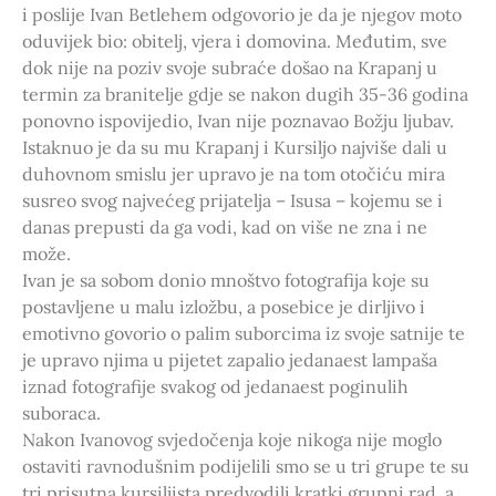
i poslije Ivan Betlehem odgovorio je da je njegov moto
oduvijek bio: obitelj, vjera i domovina. Međutim, sve
dok nije na poziv svoje subraće došao na Krapanj u
termin za branitelje gdje se nakon dugih 35-36 godina
ponovno ispovijedio, Ivan nije poznavao Božju ljubav.
Istaknuo je da su mu Krapanj i Kursiljo najviše dali u
duhovnom smislu jer upravo je na tom otočiću mira
susreo svog najvećeg prijatelja – Isusa – kojemu se i
danas prepusti da ga vodi, kad on više ne zna i ne
može.
Ivan je sa sobom donio mnoštvo fotografija koje su
postavljene u malu izložbu, a posebice je dirljivo i
emotivno govorio o palim suborcima iz svoje satnije te
je upravo njima u pijetet zapalio jedanaest lampaša
iznad fotografije svakog od jedanaest poginulih
suboraca.
Nakon Ivanovog svjedočenja koje nikoga nije moglo
ostaviti ravnodušnim podijelili smo se u tri grupe te su
tri prisutna kursiljista predvodili kratki grupni rad, a