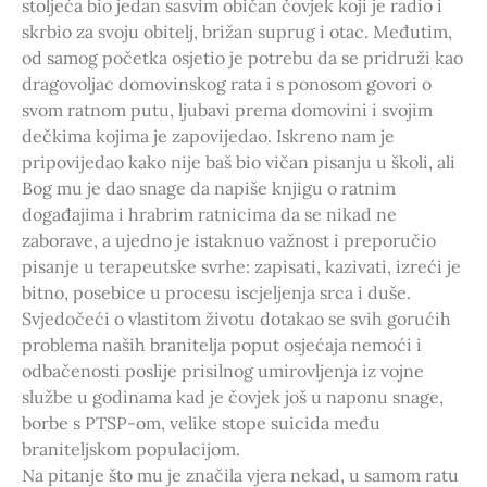
stoljeća bio jedan sasvim običan čovjek koji je radio i
skrbio za svoju obitelj, brižan suprug i otac. Međutim,
od samog početka osjetio je potrebu da se pridruži kao
dragovoljac domovinskog rata i s ponosom govori o
svom ratnom putu, ljubavi prema domovini i svojim
dečkima kojima je zapovijedao. Iskreno nam je
pripovijedao kako nije baš bio vičan pisanju u školi, ali
Bog mu je dao snage da napiše knjigu o ratnim
događajima i hrabrim ratnicima da se nikad ne
zaborave, a ujedno je istaknuo važnost i preporučio
pisanje u terapeutske svrhe: zapisati, kazivati, izreći je
bitno, posebice u procesu iscjeljenja srca i duše.
Svjedočeći o vlastitom životu dotakao se svih gorućih
problema naših branitelja poput osjećaja nemoći i
odbačenosti poslije prisilnog umirovljenja iz vojne
službe u godinama kad je čovjek još u naponu snage,
borbe s PTSP-om, velike stope suicida među
braniteljskom populacijom.
Na pitanje što mu je značila vjera nekad, u samom ratu