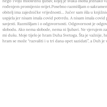
nego Tvoju milosrdnu ljubav, kojoj je svaka osoba jednako važ
rođenjem promijenio svijet.Posebno razmišljam o sakramentu 
obitelj ima zajedničke vrijednosti… Jučer sam išla u knjižni
uspjela jer nisam imala covid potvrdu. A nisam imala covid 
savjesti. Razmišljam i o odgovornosti. Odgovornost je odgovo
slobodu. Ako nema slobode, nema ni ljubavi. Ne vjerujem zak
mi dušu. Moje tijelo je hram Duha Svetoga. Šta je važnije, h
hram se može “razvaliti i u tri dana opet sazidati”, a Duh 
nanijeti zlo svome bratu, čuvat ću njega i sebe, jer smo jed
duši. Takav zakon si ti Isuse upisao u moje gene. I to je “mo
donosioce zakona koji ne poštuje osobu(a “želi joj pomoći”
nadahnula da se ne žalostim. Izmišljati ću unucima priče(ko
oni priče i najviše vole. Još kad malo glumim, mijenjam bo
šta i čitati. Pune police kršćanske literature.. ali najvažnije 
čita i govori. To će se utkat u njihove gene, u njihovo srce
pokoljenjima.
PRETHODNA OBJAVA
Tebi dolazim… – razmatranje evanđelja (16.12.2021.)
Tebi dol