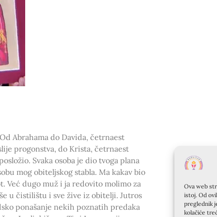
.” Od Abrahama do Davida, četrnaest
lije progonstva, do Krista, četrnaest
posložio. Svaka osoba je dio tvoga plana
osobu mog obiteljskog stabla. Ma kakav bio
vot. Već dugo muž i ja redovito molimo za
Ova web stra
u čistilištu i sve žive iz obitelji. Jutros
istoj. Od ov
preglednik j
judsko ponašanje nekih poznatih predaka
kolačiće tre