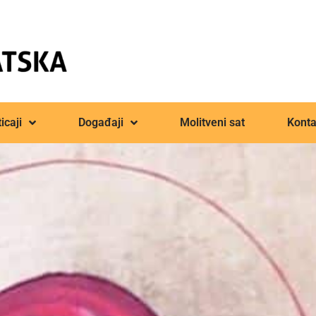
icaji
Događaji
Molitveni sat
Konta