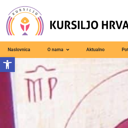
Naslovnica
O nama
Aktualno
Pot
Open toolbar