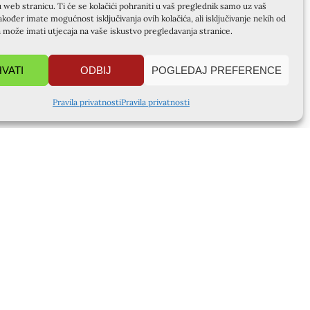
u web stranicu. Ti će se kolačići pohraniti u vaš preglednik samo uz vaš
akođer imate mogućnost isključivanja ovih kolačića, ali isključivanje nekih od
a može imati utjecaja na vaše iskustvo pregledavanja stranice.
HVATI
ODBIJ
POGLEDAJ PREFERENCE
Pravila privatnosti
Pravila privatnosti