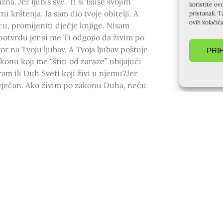
na. Jer ljubiš sve. Ti si Isuse svojim
koristite ov
krštenja. Ja sam dio tvoje obitelji. A
pristanak. T
ovih kolačić
cu, promijeniti dječje knjige. Nisam
potvrdu jer si me Ti odgojio da živim po
r na Tvoju ljubav. A Tvoja ljubav poštuje
PRI
onu koji me “štiti od zaraze” ubijajući
ram ili Duh Sveti koji živi u njemu?Jer
je vječan. Ako živim po zakonu Duha, neću
no. Nanoseći njemu štetu, štetim i svojoj
je rodoslovlje.” Vraćam se kući moleći za
) Samo ljubav može pomoći. Baš me ljubav
je šalju poruku ljubavi)Zapravo, takve
ju glasa… uzbuđenju nikad kraja. A imam
za njihov život će biti ako baka živi što
 i to će oni predavati budućim
SLIJEDEĆA OBJAVA
azim… – razmatranje evanđelja (18.12.2021.)