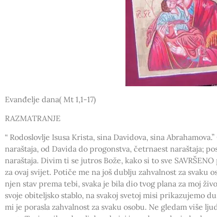
Evanđelje dana( Mt 1,1-17)
RAZMATRANJE
“ Rodoslovlje Isusa Krista, sina Davidova, sina Abrahamova
naraštaja, od Davida do progonstva, četrnaest naraštaja; pos
naraštaja. Divim ti se jutros Bože, kako si to sve SAVRŠENO 
za ovaj svijet. Potiče me na još dublju zahvalnost za svaku 
njen stav prema tebi, svaka je bila dio tvog plana za moj ži
svoje obiteljsko stablo, na svakoj svetoj misi prikazujemo duše 
mi je porasla zahvalnost za svaku osobu. Ne gledam više l