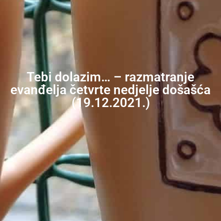
Tebi dolazim… – razmatranje
evanđelja četvrte nedjelje došašća
(19.12.2021.)