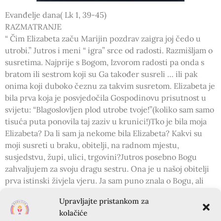
Evanđelje dana( Lk 1, 39-45)
RAZMATRANJE
“ Čim Elizabeta začu Marijin pozdrav zaigra joj čedo u
utrobi.” Jutros i meni “ igra” srce od radosti. Razmišljam o
susretima. Najprije s Bogom, Izvorom radosti pa onda s
bratom ili sestrom koji su Ga također susreli … ili pak
onima koji duboko čeznu za takvim susretom. Elizabeta je
bila prva koja je posvjedočila Gospodinovu prisutnost u
svijetu: “Blagoslovljen plod utrobe tvoje!”(koliko sam samo
tisuća puta ponovila taj zaziv u krunici!)Tko je bila moja
Elizabeta? Da li sam ja nekome bila Elizabeta? Kakvi su
moji susreti u braku, obitelji, na radnom mjestu,
susjedstvu, župi, ulici, trgovini?Jutros posebno Bogu
zahvaljujem za svoju dragu sestru. Ona je u našoj obitelji
prva istinski živjela vjeru. Ja sam puno znala o Bogu, ali
nije bilo bliskosti s Njime. Jer znanje samo napuhava. Tek
Upravljajte pristankom za
ljubav daje iskusiti radost blizine. Gledajući sestrinu
kolačiće
vedrinu i postojanost u velikim kušnjama još od dječje