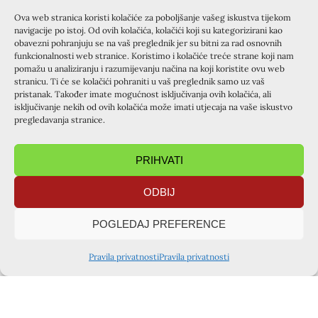
dobi, kad su krenule moje nevolje,sve sam više uviđala
Ova web stranica koristi kolačiće za poboljšanje vašeg iskustva tijekom
Izvor sestrine snage, njenog mira i tihe radosti unatoč
navigacije po istoj. Od ovih kolačića, kolačići koji su kategorizirani kao
poteškoćama. I sama sam krenula na Izvor ,te sada i ja
obavezni pohranjuju se na vaš preglednik jer su bitni za rad osnovnih
funkcionalnosti web stranice. Koristimo i kolačiće treće strane koji nam
mogu biti Elizabeta nekom drugom. Ponovo razmišljam o
pomažu u analiziranju i razumijevanju načina na koji koristite ovu web
susretima. Kako smo vrlo otvorena obitelj, po cijele dane
stranicu. Ti će se kolačići pohraniti u vaš preglednik samo uz vaš
susrećem osobe i one susreću mene. Ima iskrenih susreta
pristanak. Također imate mogućnost isključivanja ovih kolačića, ali
isključivanje nekih od ovih kolačića može imati utjecaja na vaše iskustvo
u kojima jedni druge uvažavamo, prihvaćamo različitosti,
pregledavanja stranice.
volimo. Ima i onih drugih, punih gorčine, neopraštanja,
zavisti, odgovora, žustrih prigovora, tjeskobe, beznađa,
PRIHVATI
duševne boli, straha… Kako biti posrednica Tvoje ljubavi
Isuse, u takvim susretima? Do sada sam iskusila da valja
ODBIJ
najprije ući u zajedništvo s Tobom, a tek onda krenuti u
ovakva zajedništva. Zato se prije susreta obično pomolim
POGLEDAJ PREFERENCE
za sebe, predam ti sve svoje slabosti i molim Tvoju pomoć.
Ti si jedini Izvor radosti! Kad u žurbi krenem “sama”
Pravila privatnosti
Pravila privatnosti
plodovi izostaju. A zašto bih išla sama kad si Ti samnom “
u sve dane do svršetka svijeta.” Hvala ti za radost Tvoje
stalne prisutnosti, hvala za svaku osobu koja mi je, nekad i
nesvjesno, darivala tu radost, hvala i za svaku osobu kojoj