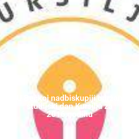
U Bečkoj nadbiskupiji održan
studijski dan Kursilja za
2016.godinu