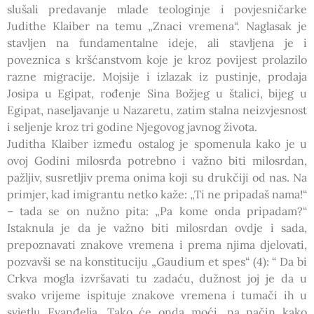
slušali predavanje mlade teologinje i povjesničarke
Judithe Klaiber na temu „Znaci vremena“. Naglasak je
stavljen na fundamentalne ideje, ali stavljena je i
poveznica s kršćanstvom koje je kroz povijest prolazilo
razne migracije. Mojsije i izlazak iz pustinje, prodaja
Josipa u Egipat, rođenje Sina Božjeg u štalici, bijeg u
Egipat, naseljavanje u Nazaretu, zatim stalna neizvjesnost
i seljenje kroz tri godine Njegovog javnog života.
Juditha Klaiber između ostalog je spomenula kako je u
ovoj Godini milosrđa potrebno i važno biti milosrdan,
pažljiv, susretljiv prema onima koji su drukčiji od nas. Na
primjer, kad imigrantu netko kaže: „Ti ne pripadaš nama!“
– tada se on nužno pita: „Pa kome onda pripadam?“
Istaknula je da je važno biti milosrdan ovdje i sada,
prepoznavati znakove vremena i prema njima djelovati,
pozvavši se na konstituciju „Gaudium et spes“ (4): “ Da bi
Crkva mogla izvršavati tu zadaću, dužnost joj je da u
svako vrijeme ispituje znakove vremena i tumači ih u
svjetlu Evanđelja. Tako će onda moći, na način kako