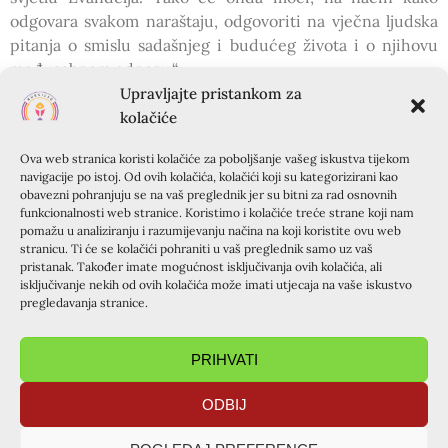
odgovara svakom naraštaju, odgovoriti na vječna ljudska
pitanja o smislu sadašnjeg i budućeg života i o njihovu
međusobnom odnosu.“
Kroz grupni rad produbili smo ovu temu, a kroz naša
Upravljajte pristankom za
izlaganja postalo je jasno koliko se bogatstvo krije u našim
kolačiće
srcima, koliko je važno biti budan na znakove vremena i
Ova web stranica koristi kolačiće za poboljšanje vašeg iskustva tijekom
uvijek iznova biti milosrdan.
navigacije po istoj. Od ovih kolačića, kolačići koji su kategorizirani kao
Zatim je pater Maximilian ukratko predstavio knjigu o
obavezni pohranjuju se na vaš preglednik jer su bitni za rad osnovnih
karizmi i temeljima Kursilja, naglasivši važnost toga da,
funkcionalnosti web stranice. Koristimo i kolačiće treće strane koji nam
pomažu u analiziranju i razumijevanju načina na koji koristite ovu web
između ostalog, svi uzmemo u ruke Papinu pobudnicu
stranicu. Ti će se kolačići pohraniti u vaš preglednik samo uz vaš
„Radost evanđelja“ jer je ona kao stvorena za Kursiljo. U
pristanak. Također imate mogućnost isključivanja ovih kolačića, ali
svojem izlaganju dao nam je do znanja da smo svi mi na
isključivanje nekih od ovih kolačića može imati utjecaja na vaše iskustvo
pregledavanja stranice.
neki način imigranti; naime potrebna je stalna migracija
života (način razmišljanja, djelovanja), ne možemo uvijek
biti na istom mjestu. Proučavajući knjigu, posebno nam
PRIHVATI
se svidjelo što je kao glavni mentalitet Kursilja naznačeno
to da smo pozvani biti kvasac u svijetu. Pojašnjena je
ODBIJ
karizma Kursilja, a to je da omogućujemo drugome da