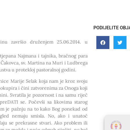
PODIJELITE OBJ
dinu završio druženjem 25.06.2014. u
Stjepana Najmana i tajnika, bračnog para
, Čakovca, sv. Martina na Muri i Ludbrega
ustva u protekloj pastoralnoj godini.
ce Marije Selak koja nam je kroz svoju
 okupira i čini zatvorenima za Onoga koji
ini. Svratila je pozornost i na samu riječ
preDATI se. Počevši sa likovima starog
am je pažnju na to kako Bog ponekad od
gled nemaju smisla. No, ako i unatoč
aju se prekrasne stvari. Ako problem ili
m se možda i neće odmah riješiti, no baš