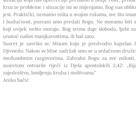
kroz te probleme i situacije mi se mijenjamo, Bog nas obli
jest. Praktički, nemamo ništa u svojim rukama, sve što imamo
i budućnost, pozvani smo predati Bogu. Ne moramo biti sa
koji uvijek nešto moraju. Bog svima daje slobodu, ljubi na
unatoč našim manjkavostima, ili baš zato.
Susret je završio sv. Misom koju je predvodio kapelan ž
Djivoedo. Nakon sv.Mise zadržali smo se u srdačnom druže
međusobnim razgovorima. Zahvalni Bogu za sve milosti
susretom ostvarile riječi iz Djela apostolskih 2,42: „B
zajedništvu, lomljenju kruha i molitvama.“
Anika Sačić
PRETHODNA OBJAVA
Postkrizmanički tečaj, Špansko ;) (16.05.-18.05.2014.)