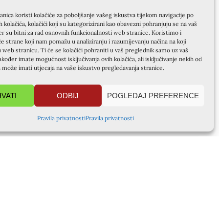
nica koristi kolačiće za poboljšanje vašeg iskustva tijekom navigacije po
ih kolačića, kolačići koji su kategorizirani kao obavezni pohranjuju se na vaš
er su bitni za rad osnovnih funkcionalnosti web stranice. Koristimo i
će strane koji nam pomažu u analiziranju i razumijevanju načina na koji
u web stranicu. Ti će se kolačići pohraniti u vaš preglednik samo uz vaš
akođer imate mogućnost isključivanja ovih kolačića, ali isključivanje nekih od
a može imati utjecaja na vaše iskustvo pregledavanja stranice.
HVATI
ODBIJ
POGLEDAJ PREFERENCE
Pravila privatnosti
Pravila privatnosti