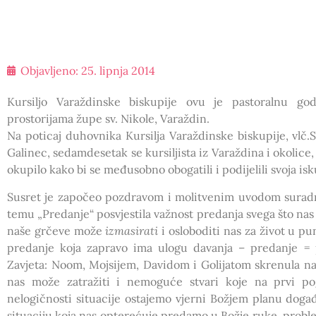
Objavljeno:
25. lipnja 2014
Kursiljo Varaždinske biskupije ovu je pastoralnu go
prostorijama župe sv. Nikole, Varaždin.
Na poticaj duhovnika Kursilja Varaždinske biskupije, vlč.
Galinec, sedamdesetak se kursiljista iz Varaždina i okolice
okupilo kako bi se međusobno obogatili i podijelili svoja isk
Susret je započeo pozdravom i molitvenim uvodom suradni
temu „Predanje“ posvjestila važnost predanja svega što nas
naše grčeve može
izmasirati
i osloboditi nas za život u pun
predanje koja zapravo ima ulogu davanja – predanje = 
Zavjeta: Noom, Mojsijem, Davidom i Golijatom skrenula n
nas može zatražiti i nemoguće stvari koje na prvi po
nelogičnosti situacije ostajemo vjerni Božjem planu događ
situaciju koja nas opterećuje predamo u Božje ruke, proble