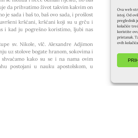
kuje da prihvatimo život takvim kakvim on
Ova web stra
 je sada i baš to, baš ovo sada, i prošlost
istoj. Od ov
preglednik j
vršeni kršćani, kršćani koji su u grču i
kolačiće tre
s i kad ju pogrešno koristimo, ljubi nas
koristite ov
pristanak. T
ovih kolačić
upe sv. Nikole, vlč. Alexandre Adjimon
nju uz stolove bogate hranom, sokovima i
, shvaćamo kako su se i na nama ovim
PRI
ijahu postojani u nauku apostolskom, u
SLIJEDEĆA OBJAVA
Bogatstvo iz Božjeg vrta, Krapanj prvi srednjoškolski termin (29.06.-05.07.2014.)