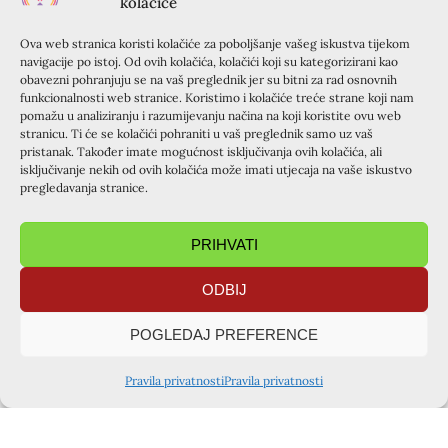
kolačiće
njihove rane balzamira i liječi Krist . Žalosti tu nema
mjesta! Rana ostaje rana ali bez boli, utješena , blaga i
Ova web stranica koristi kolačiće za poboljšanje vašeg iskustva tijekom
navigacije po istoj. Od ovih kolačića, kolačići koji su kategorizirani kao
milosna. Zato je – Blago ožalošćenima!
obavezni pohranjuju se na vaš preglednik jer su bitni za rad osnovnih
funkcionalnosti web stranice. Koristimo i kolačiće treće strane koji nam
Bogu, Ocu neizmjerno hvala na ovom blago(slovu), biseru,
pomažu u analiziranju i razumijevanju načina na koji koristite ovu web
na ovom susretu , trojstvu – Riječi (Krista), čovjeka i srca
stranicu. Ti će se kolačići pohraniti u vaš preglednik samo uz vaš
(ljubavi)! Radujem se unaprijed idućoj ultreji i novom
pristanak. Također imate mogućnost isključivanja ovih kolačića, ali
isključivanje nekih od ovih kolačića može imati utjecaja na vaše iskustvo
susretu hodeći kroz blaženstva .
pregledavanja stranice.
Blago(slov) svima!
PRIHVATI
Ivana Galić
ODBIJ
PRETHODNA OBJAVA
SLIJEDEĆA OBJAVA
POGLEDAJ PREFERENCE
IZVJEŠTAJ SA KURSILJO TEČAJA ZA KRIZMANIKE U ŠPANSKOM – ŽUPA BLAŽENE DJEVICE MARIJE ŽALOSNE 21.-23.03.2014.
Mali tečajevi za krizmanike u Zadru, župa Uznesenja BDM – Belafuža, ožujak
PODIJELITE OBJAVU
Pravila privatnosti
Pravila privatnosti