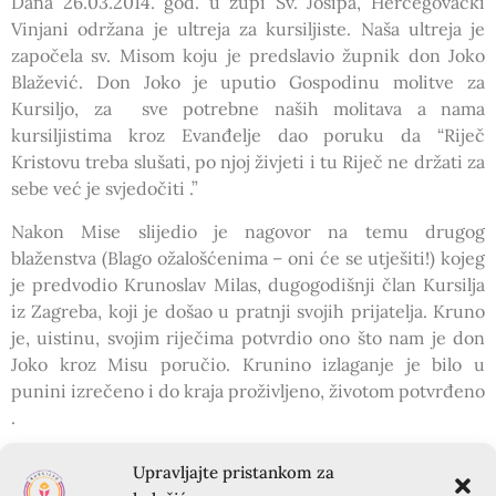
Dana 26.03.2014. god. u župi Sv. Josipa, Hercegovački
Vinjani održana je ultreja za kursiljiste. Naša ultreja je
započela sv. Misom koju je predslavio župnik don Joko
Blažević. Don Joko je uputio Gospodinu molitve za
Kursiljo, za sve potrebne naših molitava a nama
kursiljistima kroz Evanđelje dao poruku da “Riječ
Kristovu treba slušati, po njoj živjeti i tu Riječ ne držati za
sebe već je svjedočiti .”
Nakon Mise slijedio je nagovor na temu drugog
blaženstva (Blago ožalošćenima – oni će se utješiti!) kojeg
je predvodio Krunoslav Milas, dugogodišnji član Kursilja
iz Zagreba, koji je došao u pratnji svojih prijatelja. Kruno
je, uistinu, svojim riječima potvrdio ono što nam je don
Joko kroz Misu poručio. Krunino izlaganje je bilo u
punini izrečeno i do kraja proživljeno, životom potvrđeno
.
Sada još jasnije razumijem što znači – Blago
Upravljajte pristankom za
ožalošćenima!- kada iz njihovog srca nestane žalost, kad