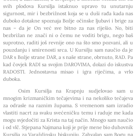
svih plodova Kursilja istaknuo upravo tu unutarnju
sigurnost, mir i bezbrižnost koja se u duši rađa kada nas
duboko dotakne spoznaja Božje očinske ljubavi i brige za
nas – da je On već sve bitno za nas riješio. No, biti
bezbrižan ne znači ni o čemu ne voditi brigu, nego baš
suprotno, raditi još revnije ono na što smo pozvani, ali u
pouzdanju i smirenosti srca. U Kursilju sam naučio da je
DAR s Božje strane DAR, a s naše strane, obrnuto, RAD. Pa
kad čovjek RADI sa svojim DAROVIMA, dolazi do iskustva
RADOSTI. Jednostavna misao i igra riječima, a vrlo
duboka.
Osim Kursilja na Krapnju sudjelovao sam u
mnogim krizmaničkim tečajevima i na nekoliko tečajeva
za odrasle na raznim župama. S vremenom sam izradio
vlastiti nacrt za svaku svećeničku temu i raduje me kada
mogu svjedočiti za Krista na taj način. Mnogo sam naučio
i od vlč. Stjepana Najmana koji je prije mene bio duhovnik
Kursilja za Varaždinsku biskupiju. Zahvalan sam Bogu na