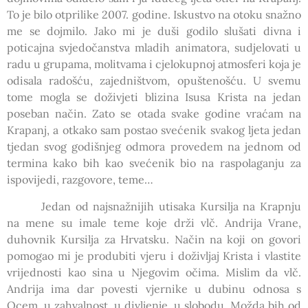
To je bilo otprilike 2007. godine. Iskustvo na otoku snažno
me se dojmilo. Jako mi je duši godilo slušati divna i
poticajna svjedočanstva mladih animatora, sudjelovati u
radu u grupama, molitvama i cjelokupnoj atmosferi koja je
odisala radošću, zajedništvom, opuštenošću. U svemu
tome mogla se doživjeti blizina Isusa Krista na jedan
poseban način. Zato se otada svake godine vraćam na
Krapanj, a otkako sam postao svećenik svakog ljeta jedan
tjedan svog godišnjeg odmora provedem na jednom od
termina kako bih kao svećenik bio na raspolaganju za
ispovijedi, razgovore, teme…
Jedan od najsnažnijih utisaka Kursilja na Krapnju
na mene su imale teme koje drži vlč. Andrija Vrane,
duhovnik Kursilja za Hrvatsku. Način na koji on govori
pomogao mi je produbiti vjeru i doživljaj Krista i vlastite
vrijednosti kao sina u Njegovim očima. Mislim da vlč.
Andrija ima dar povesti vjernike u dubinu odnosa s
Ocem, u zahvalnost, u divljenje, u slobodu. Možda bih od