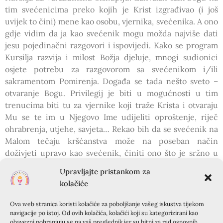
tim svećenicima preko kojih je Krist izgrađivao (i još
uvijek to čini) mene kao osobu, vjernika, svećenika. A ono
gdje vidim da ja kao svećenik mogu možda najviše dati
jesu pojedinačni razgovori i ispovijedi. Kako se program
Kursilja razvija i milost Božja djeluje, mnogi sudionici
osjete potrebu za razgovorom sa svećenikom i/ili
sakramentom Pomirenja. Događa se tada nešto sveto –
otvaranje Bogu. Privilegij je biti u mogućnosti u tim
trenucima biti tu za vjernike koji traže Krista i otvaraju
Mu se te im u Njegovo Ime udijeliti oproštenje, riječ
ohrabrenja, utjehe, savjeta… Rekao bih da se svećenik na
Malom tečaju kršćanstva može na poseban način
doživjeti upravo kao svećenik, činiti ono što je sržno u
svećeničkoj službi i doživjeti ljepotu svog poziva. Taj
Upravljajte pristankom za
svećenički „rad“ tijekom Kursilja zna biti zahtjevan i
kolačiće
može malo umoriti, ali srce bude blagoslovljeno,
ispunjeno radošću, mirom i ljubavlju Kristovom koja se
Ova web stranica koristi kolačiće za poboljšanje vašeg iskustva tijekom
izlije i na mene kroz tolike susrete… U tom služenju
navigacije po istoj. Od ovih kolačića, kolačići koji su kategorizirani kao
obavezni pohranjuju se na vaš preglednik jer su bitni za rad osnovnih