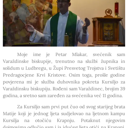
Moje ime je Petar Mlakar, svećenik sam
Varaždinske biskupije, trenutno na službi župnika in
solidum u Ludbregu, u Župi Presvetog Trojstva i Svetištu
Predragocjene Krvi Kristove. Osim toga, prošle godine
povjerena mi je služba duhovnika pokreta Kursiljo za
Varaždinsku biskupiju. Rođeni sam Varaždinec, brojim 39
godina, a sretno sam zaređen za svećenika već 11 godina.
Za Kursiljo sam prvi put čuo od svog starijeg brata
Matije koji je jednog ljeta sudjelovao na ljetnom kampu
Kursilja na otočiću Krapnju. Potaknut njegovim
dojmovima odlučio sam i ja idućeg ljeta otići na Krapanj.