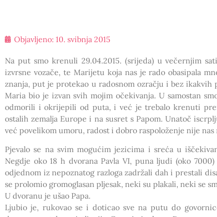
Objavljeno:
10. svibnja 2015
Na put smo krenuli 29.04.2015. (srijeda) u večernjim sa
izvrsne vozače, te Marijetu koja nas je rado obasipala m
znanja, put je protekao u radosnom ozračju i bez ikakvih
Maria bio je izvan svih mojim očekivanja. U samostan smo
odmorili i okrijepili od puta, i već je trebalo krenuti pr
ostalih zemalja Europe i na susret s Papom. Unatoč iscrp
već povelikom umoru, radost i dobro raspoloženje nije nas 
Pjevalo se na svim mogućim jezicima i sreća u iščekivan
Negdje oko 18 h dvorana Pavla VI, puna ljudi (oko 7000)
odjednom iz nepoznatog razloga zadržali dah i prestali di
se prolomio gromoglasan pljesak, neki su plakali, neki se smi
U dvoranu je ušao Papa.
Ljubio je, rukovao se i doticao sve na putu do govornic