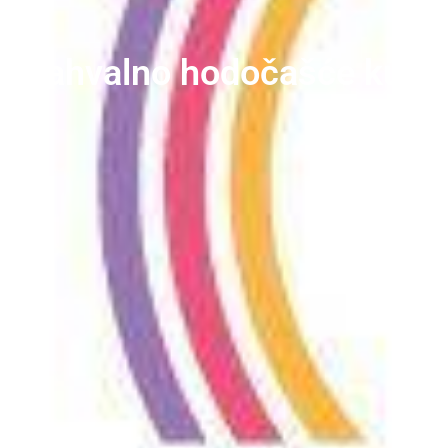
Zahvalno hodočašće kursilj
te sus