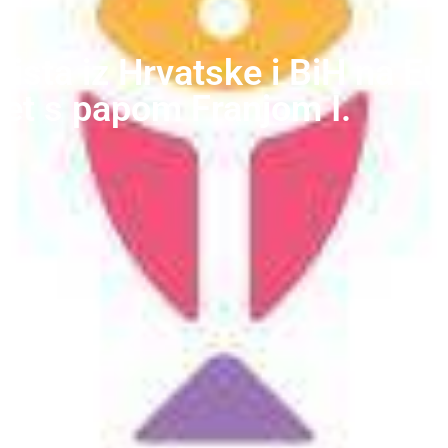
ista iz Hrvatske i BiH na Eu
ret s papom Franjom I.