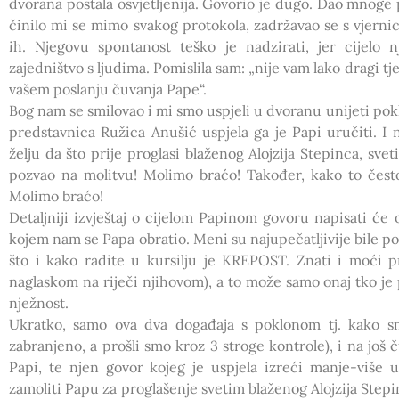
dvorana postala osvjetljenija. Govorio je dugo. Dao mnoge 
činilo mi se mimo svakog protokola, zadržavao se s vjernicim
ih. Njegovu spontanost teško je nadzirati, jer cijelo 
zajedništvo s ljudima. Pomislila sam: „nije vam lako dragi tje
vašem poslanju čuvanja Pape“.
Bog nam se smilovao i mi smo uspjeli u dvoranu unijeti pokl
predstavnica Ružica Anušić uspjela ga je Papi uručiti. I 
želju da što prije proglasi blaženog Alojzija Stepinca, sve
pozvao na molitvu! Molimo braćo! Također, kako to često
Molimo braćo!
Detaljniji izvještaj o cijelom Papinom govoru napisati će o
kojem nam se Papa obratio. Meni su najupečatljivije bile po
što i kako radite u kursilju je KREPOST. Znati i moći pr
naglaskom na riječi njihovom), a to može samo onaj tko je
nježnost.
Ukratko, samo ova dva događaja s poklonom tj. kako s
zabranjeno, a prošli smo kroz 3 stroge kontrole), i na još 
Papi, te njen govor kojeg je uspjela izreći manje-više u 
zamoliti Papu za proglašenje svetim blaženog Alojzija Stepi