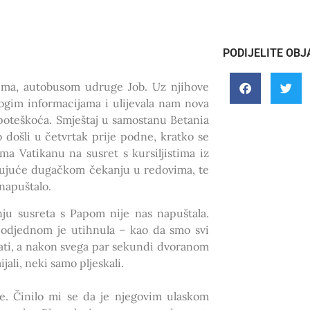
PODIJELITE OBJ
tima, autobusom udruge Job. Uz njihove
nogim informacijama i ulijevala nam nova
 poteškoća. Smještaj u samostanu Betania
 došli u četvrtak prije podne, kratko se
ema Vatikanu na susret s kursiljistima iz
ljujuće dugačkom čekanju u redovima, te
napuštalo.
ju susreta s Papom nije nas napuštala.
 odjednom je utihnula – kao da smo svi
sati, a nakon svega par sekundi dvoranom
jali, neki samo pljeskali.
e. Činilo mi se da je njegovim ulaskom