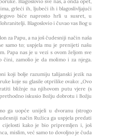
poruke. Blagoslovio sve nas, a onda opet,
a, grleći ih, ljubeći ih i blagoslivljajući
njegovo biće naprosto hrli u susret, u
lohranitelji. Blagoslovio i čuvao vas Bog u
on za Papu, a na još čudesniji način naša
ne samo to; uspjela mu je prenijeti našu
tim. Papa nas je u vezi s ovom željom sve
 čini, zamolio je da molimo i za njega.
ni koji bolje razumiju talijanski jezik na
ruke koje su glasile otprilike ovako: „Ovo
atiti bližnje na njihovom putu vjere (s
 prethodno iskusio Božju dobrotu i Božju
mo ga uopće unijeli u dvoranu (strogo
čudesniji način Ružica ga uspjela predati
cijelosti kako je bio pripremljen i, još
nca, mislim, već samo to dovoljno je čuda