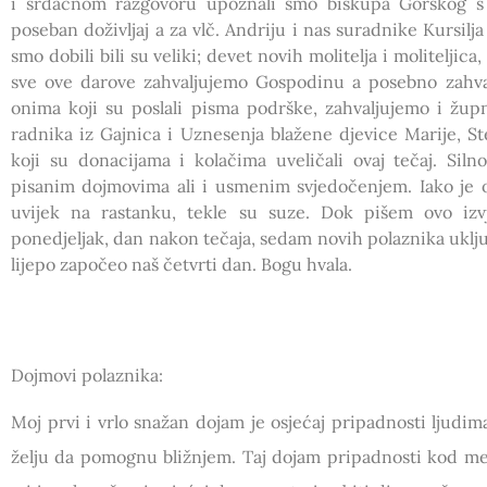
i srdačnom razgovoru upoznali smo biskupa Gorskog s t
poseban doživljaj a za vlč. Andriju i nas suradnike Kursilj
smo dobili bili su veliki; devet novih molitelja i moliteljic
sve ove darove zahvaljujemo Gospodinu a posebno zahvalj
onima koji su poslali pisma podrške, zahvaljujemo i župn
radnika iz Gajnica i Uznesenja blažene djevice Marije, Ste
koji su donacijama i kolačima uveličali ovaj tečaj. Siln
pisanim dojmovima ali i usmenim svjedočenjem. Iako je o
uvijek na rastanku, tekle su suze. Dok pišem ovo izv
ponedjeljak, dan nakon tečaja, sedam novih polaznika uklju
lijepo započeo naš četvrti dan. Bogu hvala.
Dojmovi polaznika:
Moj prvi i vrlo snažan dojam je osjećaj pripadnosti ljudima
želju da pomognu bližnjem. Taj dojam pripadnosti kod men