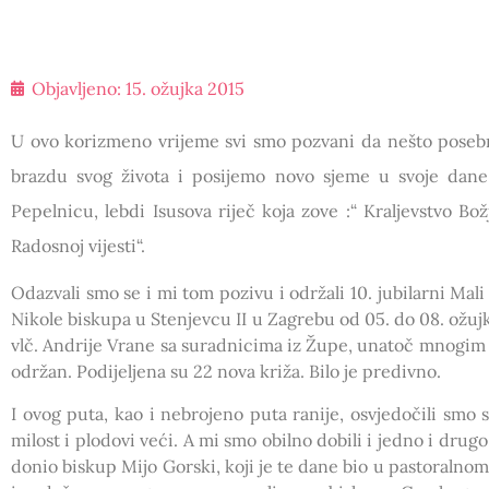
Objavljeno:
15. ožujka 2015
U ovo korizmeno vrijeme svi smo pozvani da nešto pose
brazdu svog života i posijemo novo sjeme u svoje dane
Pepelnicu, lebdi Isusova riječ koja zove :“ Kraljevstvo Bož
Radosnoj vijesti“.
Odazvali smo se i mi tom pozivu i održali 10. jubilarni Mali
Nikole biskupa u Stenjevcu II u Zagrebu od 05. do 08. ož
vlč. Andrije Vrane sa suradnicima iz Župe, unatoč mnogim
održan. Podijeljena su 22 nova križa. Bilo je predivno.
I ovog puta, kao i nebrojeno puta ranije, osvjedočili smo 
milost i plodovi veći. A mi smo obilno dobili i jedno i dru
donio biskup Mijo Gorski, koji je te dane bio u pastoraln