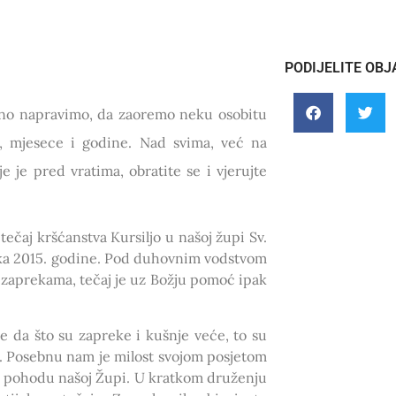
PODIJELITE OBJ
bno napravimo, da zaoremo neku osobitu
, mjesece i godine. Nad svima, već na
je je pred vratima, obratite se i vjerujte
 tečaj kršćanstva Kursiljo u našoj župi Sv.
ujka 2015. godine. Pod duhovnim vodstvom
 zaprekama, tečaj je uz Božju pomoć ipak
se da što su zapreke i kušnje veće, to su
go. Posebnu nam je milost svojom posjetom
om pohodu našoj Župi. U kratkom druženju