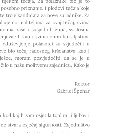
ijekom tečaja. Za polaznike bio je to
a posebno priznanje. I plodovi tečaja koje
a, te troje kandidata za nove suradnike. Za
ujemo moliteljima za ovaj tečaj, svima
icima naše i susjednih župa, sv. Josipa
njevac I, kao i svima onim kursiljistima
o oduševljenje polaznici su svjedočili u
vo bio tečaj radosnog kršćanstva, kao i
ješće, moram posvjedočiti da se je u
čilo u našu molitvenu zajednicu. Kako je
Rektor
Gabriel Špehar
 kod kojih sam osjetila toplinu i ljubav i
e stvara osjećaj sigurnosti. Zajedništvo