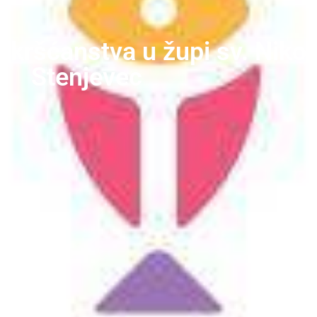
j kršćanstva u župi sv. Niko
Stenjevec