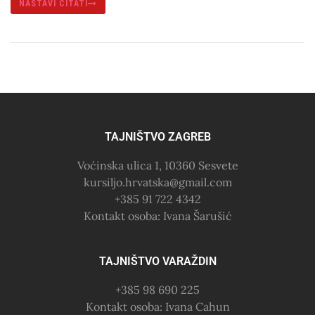
NASTAVI ČITATI
TAJNIŠTVO ZAGREB
Voćinska ulica 1, 10360 Sesvete
kursiljo.hrvatska@gmail.com
+385 91 722 4342
Kontakt osoba: Ivana Šarušić
TAJNIŠTVO VARAŽDIN
+385 98 690 225
Kontakt osoba: Ivana Cahun