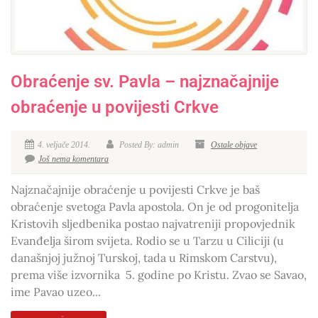
Obraćenje sv. Pavla – najznačajnije
obraćenje u povijesti Crkve
4. veljače 2014.
Posted By: admin
Ostale objave
Još nema komentara
Najznačajnije obraćenje u povijesti Crkve je baš
obraćenje svetoga Pavla apostola. On je od progonitelja
Kristovih sljedbenika postao najvatreniji propovjednik
Evanđelja širom svijeta. Rodio se u Tarzu u Ciliciji (u
današnjoj južnoj Turskoj, tada u Rimskom Carstvu),
prema više izvornika 5. godine po Kristu. Zvao se Savao,
ime Pavao uzeo...