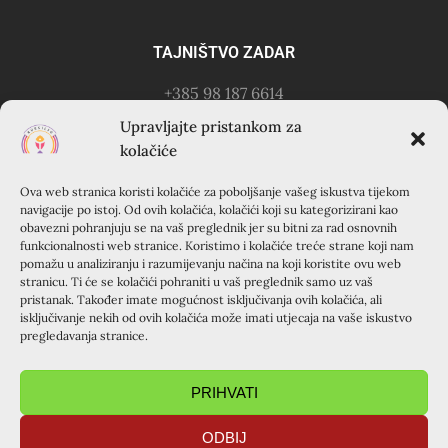
TAJNIŠTVO ZADAR
+385 98 187 6614
Kontakt osoba: Ružica Anušić
Upravljajte pristankom za
– zvati utorkom 18-21h
kolačiće
Ova web stranica koristi kolačiće za poboljšanje vašeg iskustva tijekom
KURSILJO KRAPANJ
navigacije po istoj. Od ovih kolačića, kolačići koji su kategorizirani kao
obavezni pohranjuju se na vaš preglednik jer su bitni za rad osnovnih
KRAPANJ, kuća EMAUS (Franjevački samostan), 22000
funkcionalnosti web stranice. Koristimo i kolačiće treće strane koji nam
pomažu u analiziranju i razumijevanju načina na koji koristite ovu web
Šibenik, Hrvatska
stranicu. Ti će se kolačići pohraniti u vaš preglednik samo uz vaš
+385 22 351 830
pristanak. Također imate mogućnost isključivanja ovih kolačića, ali
isključivanje nekih od ovih kolačića može imati utjecaja na vaše iskustvo
pregledavanja stranice.
PRIHVATI
ODBIJ